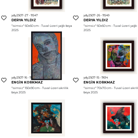
ydy2507-27 - 11547
ydy2507-26 - 11549
DERYA YILDIZ
DERYA YILDIZ
 
"isimsiz"
 60x60 cm - Tuval üzeri yağlı boya 
"isimsiz"
 60x60 cm - Tuval üzeri yağlı 
2025
2025
ydy2507-16 - 11610
ydy2507-15 - 11614
ENGİN KORKMAZ
ENGİN KORKMAZ
"isimsiz"
 150x90 cm - Tuval üzeri akrilik 
"isimsiz"
 70x70 cm - Tuval üzeri akrili
boya 2025
boya 2025