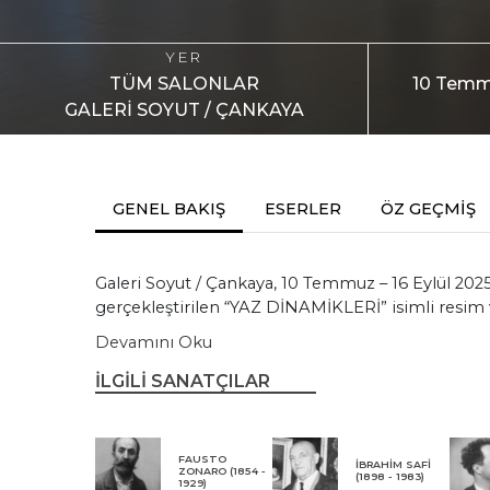
YER
TÜM SALONLAR
10 Temmu
GALERİ SOYUT / ÇANKAYA
GENEL BAKIŞ
ESERLER
ÖZ GEÇMİŞ
Galeri Soyut / Çankaya, 10 Temmuz – 16 Eylül 2025 
gerçekleştirilen “YAZ DİNAMİKLERİ” isimli resim v
Devamını Oku
İLGİLİ SANATÇILAR
FAUSTO
İBRAHİM SAFİ
ZONARO (1854 -
(1898 - 1983)
1929)