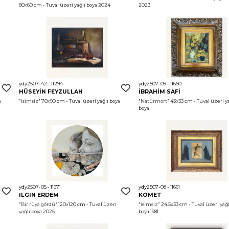
80x60 cm - Tuval üzeri yağlı boya 2024
2023
ydy2507-42 - 11294
ydy2507-09 - 11660
HÜSEYİN FEYZULLAH
İBRAHİM SAFİ
 70x90 cm - Tuval üzeri yağlı boya 
"isimsiz"
 70x90 cm - Tuval üzeri yağlı boya 
"Natürmort"
 43x33 cm - Tuval üzeri ya
boya 
ydy2507-05 - 11671
ydy2507-08 - 11661
ILGIN ERDEM
KOMET
"Bir rüya gördü"
 120x120 cm - Tuval üzeri 
"isimsiz"
 24.5x33 cm - Tuval üzeri yağlı
yağlı boya 2025
boya 1981