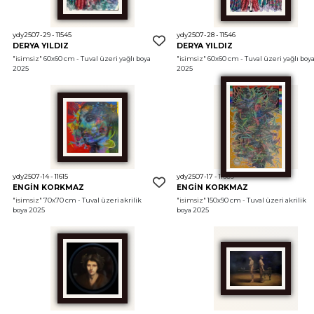
ydy2507-29 - 11545
ydy2507-28 - 11546
DERYA YILDIZ
DERYA YILDIZ
"isimsiz"
 60x60 cm - Tuval üzeri yağlı boya 
"isimsiz"
 60x60 cm - Tuval üzeri yağlı boya
2025
2025
ydy2507-14 - 11615
ydy2507-17 - 11609
ENGİN KORKMAZ
ENGİN KORKMAZ
"isimsiz"
 70x70 cm - Tuval üzeri akrilik 
"isimsiz"
 150x90 cm - Tuval üzeri akrilik 
boya 2025
boya 2025