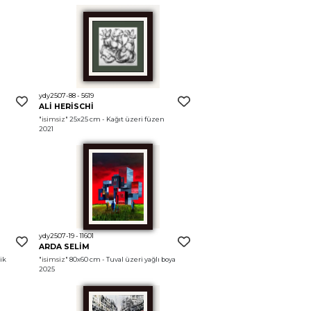
ydy2507-88 - 5619
ALİ HERİSCHİ
"isimsiz"
 25x25 cm - Kağıt üzeri füzen 
2021
ydy2507-19 - 11601
ARDA SELİM
ik 
"isimsiz"
 80x60 cm - Tuval üzeri yağlı boya 
2025