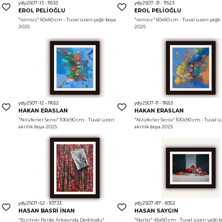
ydy2507-13 - 11633
ydy2507-31 - 11523
EROL PELİOĞLU
EROL PELİOĞLU
"isimsiz"
 60x60 cm - Tuval üzeri yağlı boya 
"isimsiz"
 60x60 cm - Tuval üzeri yağlı 
2025
2025
ydy2507-12 - 11652
ydy2507-11 - 11653
HAKAN ERASLAN
HAKAN ERASLAN
"Nilüferler Serisi"
 100x90 cm - Tuval üzeri 
"Nilüferler Serisi"
 100x90 cm - Tuval üz
akrilik boya 2025
akrilik boya 2025
ydy2507-62 - 10733
ydy2507-87 - 8352
HASAN BASRİ İNAN
HASAN SAYGIN
"Bizimki Perde Arkasında Dedikodu"
"Narlar"
 45x60 cm - Tuval üzeri yağlı b