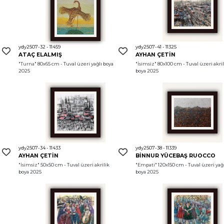
ydy2507-32 - 11459
ydy2507-41 - 11325
ATAÇ ELALMIŞ
AYHAN ÇETİN
"Turna"
 80x65 cm - Tuval üzeri yağlı boya 
"İsimsiz"
 80x100 cm - Tuval üzeri akril
2025
boya 2025
ydy2507-34 - 11433
ydy2507-38 - 11339
AYHAN ÇETİN
BİNNUR YÜCEBAŞ RUOCCO
"İsimsiz"
 50x50 cm - Tuval üzeri akrilik 
"Empati"
 120x150 cm - Tuval üzeri yağl
boya 2025
boya 2025