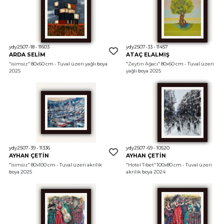
ydy2507-18 - 11603
ydy2507-33 - 11457
ARDA SELİM
ATAÇ ELALMIŞ
"isimsiz"
 80x60 cm - Tuval üzeri yağlı boya 
"Zeytin Ağacı"
 80x60 cm - Tuval üzeri 
2025
yağlı boya 2025
ydy2507-39 - 11336
ydy2507-69 - 10520
AYHAN ÇETİN
AYHAN ÇETİN
"İsimsiz"
 80x100 cm - Tuval üzeri akrilik 
"Hotel Tibet"
 100x80 cm - Tuval üzeri 
boya 2025
akrilik boya 2024