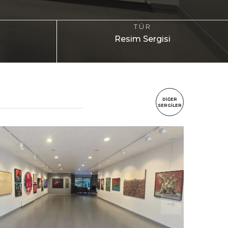
TÜR
Resim Sergisi
DİĞER
SERGİLER