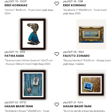
ydy2507-70 - 10297
ydy2507-36 - 11381
ERDİ KORKMAZ
ERDİ KORKMAZ
"isimsiz"
 36x36 cm - Tuval üzeri yağlı boya 
"Kardeşlik 2"
 100x150 cm - Tuval üzeri 
2024
yağlı boya 2025
ydy2507-75 - 10131
ydy2507-06 - 11663
FATMA KARA
FAUSTO ZONARO
"Tavanannalar Hittite Queens"
 42x27 cm 
"Peyzaj İstanbul"
 11.5x31 cm - Ahşap üzeri 
- Kurşun Döküm Üzeri Yağlı Boya 2023
yağlı boya + epoksi 
ydy2507-63 - 10732
ydy2507-51 - 11214
HASAN BASRİ İNAN
HASAN BASRİ İNAN
"Kelebeğin Rüyası."
 120x100 cm - Tuval 
"Bizimki perde arkasında dedikodu, 