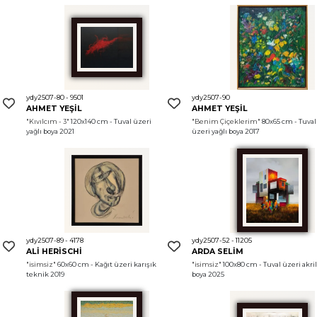
ydy2507-80 - 9501
ydy2507-90
AHMET YEŞİL
AHMET YEŞİL
 
"Kıvılcım - 3"
 120x140 cm - Tuval üzeri 
"Benim Çiçeklerim"
 80x65 cm - Tuval 
yağlı boya 2021
üzeri yağlı boya 2017
ydy2507-89 - 4178
ydy2507-52 - 11205
ALİ HERİSCHİ
ARDA SELİM
"isimsiz"
 60x60 cm - Kağıt üzeri karışık 
"isimsiz"
 100x80 cm - Tuval üzeri akril
teknik 2019
boya 2025