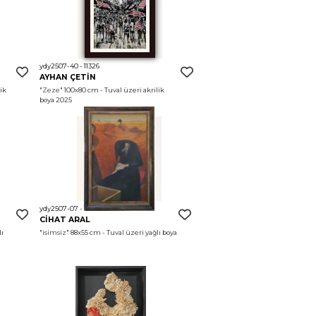
ydy2507-40 - 11326
AYHAN ÇETİN
ik 
"Zeze"
 100x80 cm - Tuval üzeri akrilik 
boya 2025
ydy2507-07 - 11662
CİHAT ARAL
ı 
"isimsiz"
 88x55 cm - Tuval üzeri yağlı boya 