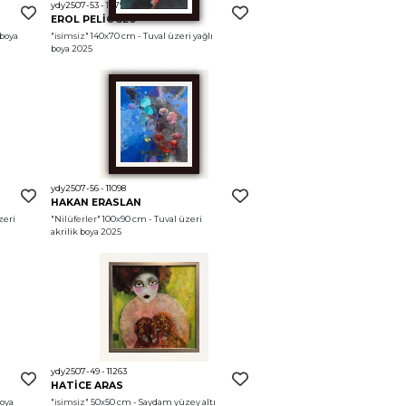
ydy2507-53 - 11179
EROL PELİOĞLU
boya 
"isimsiz"
 140x70 cm - Tuval üzeri yağlı 
boya 2025
ydy2507-56 - 11098
HAKAN ERASLAN
eri 
"Nilüferler"
 100x90 cm - Tuval üzeri 
akrilik boya 2025
ydy2507-49 - 11263
HATİCE ARAS
oya 
"isimsiz"
 50x50 cm - Saydam yüzey altı 