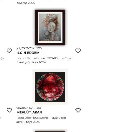
boyama 2025
ydy2507-73 - 10175
ILGIN ERDEM
ğlı 
"Kendi Cennetimde..."
 100x80 cm - Tuval 
üzeri yağlı boya 2024
ydy2507-50 - 11258
MEVLÜT AKAR
 
"Yeni Doğa"
 150x150 cm - Tuval üzeri 
akrilik boya 2025