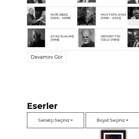
NURİ ABAÇ
MUSTAFA AYAZ
(1926 - 2008)
(1938 - 2024)
ATAÇ ELALMIŞ
NECMETTİN
(1946)
ÖZLÜ (1950)
Devamını Gör
Eserler
Sanatçı Seçiniz
Boyut Seçiniz