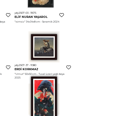
ydy2507-03 - 11675
ELİF NURAN YAŞAROL
boya 
"isimsiz"
 34x34x8 cm - Seramik 2024
ydy2507-37 - 11380
ERDİ KORKMAZ
k 
"Umut"
 50x50 cm - Tuval üzeri yağlı boya 
2025