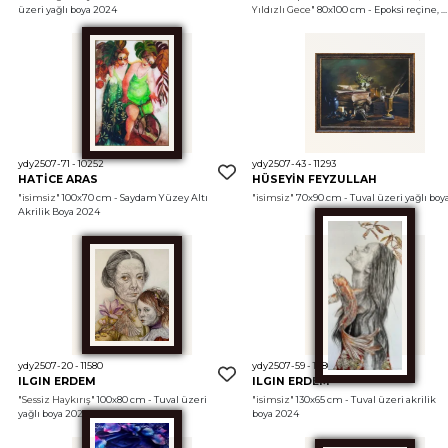
üzeri yağlı boya 2024
Yıldızlı Gece"
 80x100 cm - Epoksi reçine, 
akrilik, polimer kil 2025
ydy2507-71 - 10252
ydy2507-43 - 11293
HATİCE ARAS
HÜSEYİN FEYZULLAH
"isimsiz"
 100x70 cm - Saydam Yüzey Altı 
"isimsiz"
Akrilik Boya 2024
ydy2507-20 - 11580
ydy2507-59 - 10863
ILGIN ERDEM
ILGIN ERDEM
"Sessiz Haykırış"
 100x80 cm - Tuval üzeri 
"isimsiz"
 130x65 cm - Tuval üzeri akrilik 
yağlı boya 2025
boya 2024