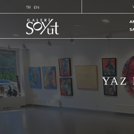
TR
EN
A
S
YAZ 