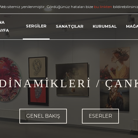
Web sitemiz yenilenmiştir. Gördüğünüz hataları bize
bu linkten
bildirebilirsini
NA
SERGİLER
SANATÇILAR
KURUMSAL
MAĞ
AYFA
DİNAMİKLERİ / ÇA
GENEL BAKIŞ
ESERLER