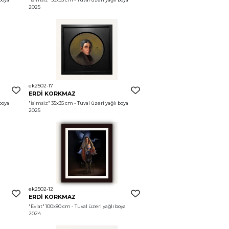
2025
ek2502-17
ERDİ KORKMAZ
boya 
"İsimsiz"
 35x35 cm - Tuval üzeri yağlı boya 
2025
ek2502-12
ERDİ KORKMAZ
"Evlat"
 100x80 cm - Tuval üzeri yağlı boya 
2024