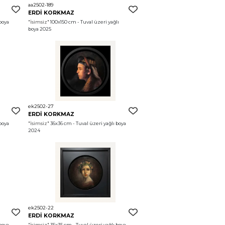
aa2502-189
ERDİ KORKMAZ
boya 
"İsimsiz"
 100x150 cm - Tuval üzeri yağlı 
boya 2025
ek2502-27
ERDİ KORKMAZ
boya 
"İsimsiz"
 36x36 cm - Tuval üzeri yağlı boya 
2024
ek2502-22
ERDİ KORKMAZ
boya 
"İsimsiz"
 35x35 cm - Tuval üzeri yağlı boya 