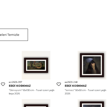
releri Temizle
aci2605-097
aa2603-248
ERDİ KORKMAZ
ERDİ KORKMAZ
 
"Dönüşüm"
 65x130 cm - Tuval üzeri yağlı 
"İsimsiz"
 50x50 cm - Tuval üzeri yağlı 
boya 2026
2026