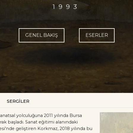
1993
GENEL BAKIŞ
ESERLER
SERGİLER
natsal yolculuğuna 2011 yılında Bursa
ak başladı. Sanat eğitimi alanındaki
esi'nde geliştiren Korkmaz, 2018 yılında bu