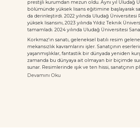
prestijli kurumdan mezun oldu. Aynı yıl Uludağ Ün
bölümünde yüksek lisans eğitimine başlayarak sana
da derinleştirdi. 2022 yılında Uludağ Üniversitesi
yüksek lisansını, 2023 yılında Yıldız Teknik Üniv
tamamladı. 2024 yılında Uludağ Üniversitesi Sanat
Korkmaz'ın sanatı, geleneksel batılı resim gelene
mekansızlık kavramlarını işler. Sanatçının eserleri
yaşanmışlıklar, fantastik bir dünyada yeniden kur
zamanda bu dünyaya ait olmayan bir biçimde suna
sunar. Resimlerinde ışık ve ten hissi, sanatçının p
izleyiciyi eserin derinliklerine çeker.
Devamını Oku
Korkmaz, figüratif ve soyut öğeler arasında kurduğu
Eserlerinde duygusal bir yoğunluk ve içsel bir deri
yolculuğa çıkarır. Bu özgün yaklaşımı, onun sana
birçok koleksiyonerde eserlerinin yer almasına yo