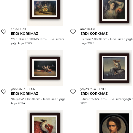
an2510-138
an2510-137
ERDİ KORKMAZ
ERDİ KORKMAZ
 
"Yeni düzen"
 100x150 cm - Tuval üzeri 
"İsimsiz"
 40x40 cm - Tuval üzeri yağlı 
yağlı boya 2025
boya 2025
ydc2507-41 - 10617
ydy2507-37 - 11380
ERDİ KORKMAZ
ERDİ KORKMAZ
"Kuş Avı"
 100x140 cm - Tuval üzeri yağlı 
"Umut"
 50x50 cm - Tuval üzeri yağlı b
boya 2024
2025