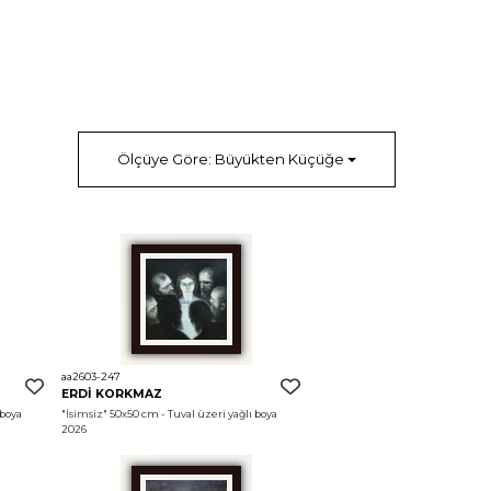
Ölçüye Göre: Büyükten Küçüğe
aa2603-247
ERDİ KORKMAZ
boya 
"İsimsiz"
 50x50 cm - Tuval üzeri yağlı boya 
2026