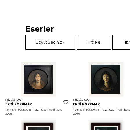
Eserler
Boyut Seçiniz
Filtrele
Filt
aci2605-099
aci2605-098
ERDİ KORKMAZ
ERDİ KORKMAZ
"İsimsiz"
 50x50 cm - Tuval üzeri yağlı boya 
"İsimsiz"
 50x50 cm - Tuval üzeri yağlı boya
2026
2026