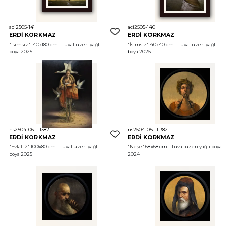
aci2505-141
aci2505-140
ERDİ KORKMAZ
ERDİ KORKMAZ
"İsimsiz"
 140x180 cm - Tuval üzeri yağlı 
"İsimsiz"
 40x40 cm - Tuval üzeri yağlı 
boya 2025
boya 2025
ns2504-06 - 11382
ns2504-05 - 11382
ERDİ KORKMAZ
ERDİ KORKMAZ
"Evlat-2"
 100x80 cm - Tuval üzeri yağlı 
"Neşe"
 68x68 cm - Tuval üzeri yağlı boya 
boya 2025
2024