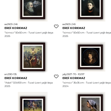
aa2603-246
aa2603-245
ERDİ KORKMAZ
ERDİ KORKMAZ
"İsimsiz"
 50x50 cm - Tuval üzeri yağlı boya 
"İsimsiz"
 50x50 cm - Tuval üzeri yağlı boya
2026
2026
an2510-135
ydy2507-70 - 10297
ERDİ KORKMAZ
ERDİ KORKMAZ
"Adak"
 120x100 cm - Tuval üzeri yağlı boya 
"isimsiz"
 36x36 cm - Tuval üzeri yağlı boya 
2025
2024