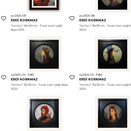
aci2505-139
aci2505-138
ERDİ KORKMAZ
ERDİ KORKMAZ
"İsimsiz"
 40x40 cm - Tuval üzeri yağlı 
"İsimsiz"
 36x36 cm - Tuval üzeri yağlı 
boya 2025
2024
ns2504-04 - 11383
ns2504-03 - 11384
ERDİ KORKMAZ
ERDİ KORKMAZ
"İsimsiz"
 35x35 cm - Tuval üzeri yağlı boya 
"İsimsiz"
 35x35 cm - Tuval üzeri yağlı 
2025
2025