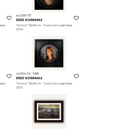
aci2505-137
ERDİ KORKMAZ
boya 
"İsimsiz"
 36x36 cm - Tuval üzeri yağlı boya 
2024
ns2504-02 - 11385
ERDİ KORKMAZ
boya 
"İsimsiz"
 35x35 cm - Tuval üzeri yağlı boya 
2025