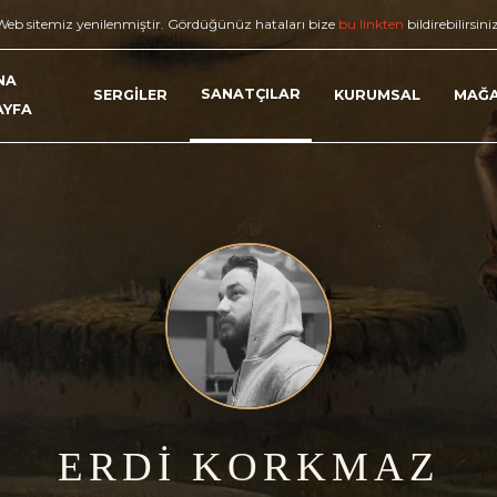
Web sitemiz yenilenmiştir. Gördüğünüz hataları bize
bu linkten
bildirebilirsini
NA
SANATÇILAR
SERGİLER
KURUMSAL
MAĞ
AYFA
ERDİ KORKMAZ