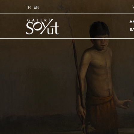
TR
EN
A
S