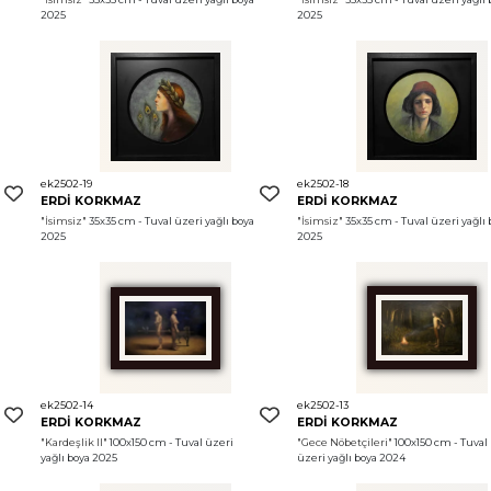
2025
2025
ek2502-19
ek2502-18
ERDİ KORKMAZ
ERDİ KORKMAZ
"İsimsiz"
 35x35 cm - Tuval üzeri yağlı boya 
"İsimsiz"
 35x35 cm - Tuval üzeri yağlı 
2025
2025
ek2502-14
ek2502-13
ERDİ KORKMAZ
ERDİ KORKMAZ
"Kardeşlik II"
 100x150 cm - Tuval üzeri 
"Gece Nöbetçileri"
 100x150 cm - Tuval 
yağlı boya 2025
üzeri yağlı boya 2024