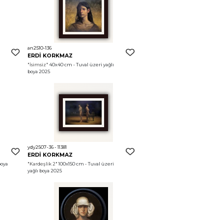
an2510-136
ERDİ KORKMAZ
"İsimsiz"
 40x40 cm - Tuval üzeri yağlı 
boya 2025
ydy2507-36 - 11381
ERDİ KORKMAZ
oya 
"Kardeşlik 2"
 100x150 cm - Tuval üzeri 
yağlı boya 2025