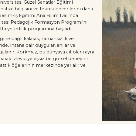
iversitesi Güzel Sanatlar Eğitimi
tsal bilgisini ve teknik becerilerini daha
 Resim-İş Eğitimi Ana Bilim Dalı’nda
ersitesi Pedagojik Formasyon Programı’nı
ta yeterlilik programına başladı.
ğine bağlı kalarak, zamansızlık ve
nde, insana dair duygular, anılar ve
gulanır. Korkmaz, bu dünyaya ait olanı aynı
rak izleyiciye eşsiz bir görsel deneyim
lastik öğelerinin merkezinde yer alır ve
 denge ile sanatını farklı bir boyuta taşır.
nlik sunarken, izleyiciyi düşünsel bir
t dünyasında hızla tanınmasını sağlamış ve
l açmıştır.