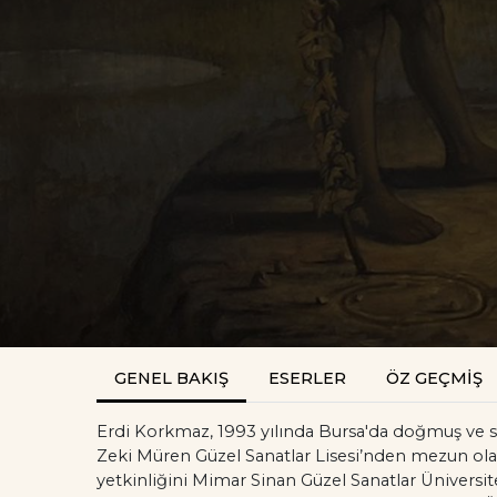
GENEL BAKIŞ
ESERLER
ÖZ GEÇMİŞ
Erdi Korkmaz, 1993 yılında Bursa'da doğmuş ve sa
Zeki Müren Güzel Sanatlar Lisesi’nden mezun olar
yetkinliğini Mimar Sinan Güzel Sanatlar Üniversit