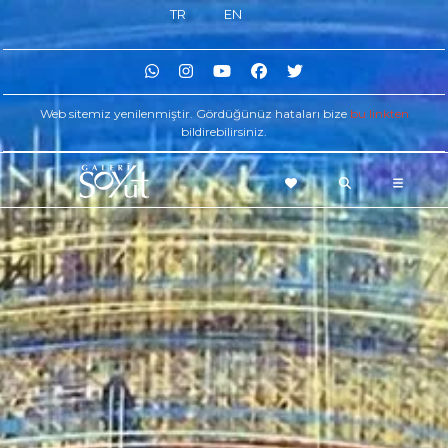
TR
EN
Web sitemiz yenilenmiştir. Gördüğünüz hataları bize
bu linkten
bildirebilirsiniz.
FAVORILERINIZ
ARAMA