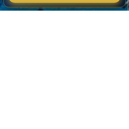
GÜNCEL SERGILER
Sergiler
GÜNCEL
GELECEK
HAFTANIN SEÇKİSİ
MAĞAZA
GEÇMİŞ
3D SANAL TUR
19
HAZIRAN
2026