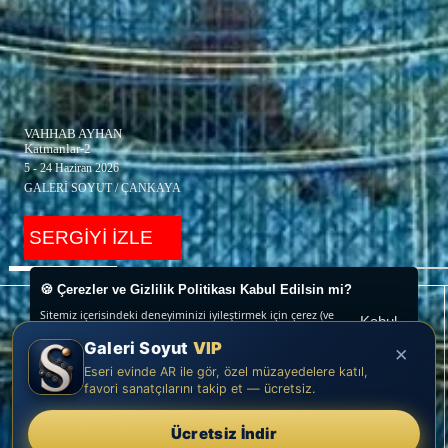
VAHHAB AYHAN
Katmanlar-2
5 - 24 Haziran 2026
GALERİ SOYUT / ÇANKAYA
SERGİYİ İZLE
🍪 Çerezler ve Gizlilik Politikası Kabul Edilsin mi?
Sitemiz içerisindeki deneyiminizi iyileştirmek için çerez (ve
Kabul
benzeri teknikleri) kullanıyoruz. Çerezler, belirli özellikleri
Et
Galeri Soyut
VIP
daha iyi deneyimlemenizi, iletilerin size göre
×
uyarlanmasını ve ilgi alanlarınıza hitap eden reklamların
Tercihleri
Eseri evinde AR ile gör, özel müzayedelere katıl,
gösterilmesini sağlarlar. Lütfen Çerez Politikamızı okuyun
Düzenle
SERGİLER
SANATÇILAR
favori sanatçılarını takip et — ücretsiz.
veya çerez tercihlerinizi buradan ayarlayın. “Kabul et”e
tıklayarak, çerez kullanımımıza onay vermiş olursunuz.
Daha Fazla Bilgi
Ücretsiz İndir