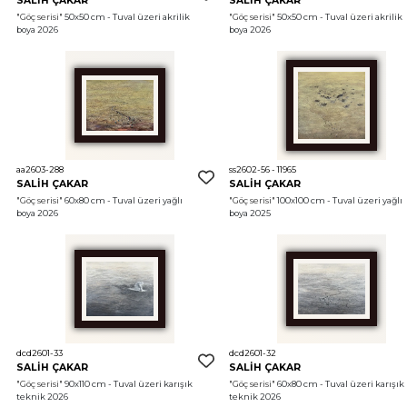
SALİH ÇAKAR
SALİH ÇAKAR
"Göç serisi"
 50x50 cm - Tuval üzeri akrilik 
"Göç serisi"
 50x50 cm - Tuval üzeri akrilik 
boya 2026
boya 2026
aa2603-288
ss2602-56 - 11965
SALİH ÇAKAR
SALİH ÇAKAR
"Göç serisi"
 60x80 cm - Tuval üzeri yağlı 
"Göç serisi"
 100x100 cm - Tuval üzeri yağlı 
boya 2026
boya 2025
dcd2601-33
dcd2601-32
SALİH ÇAKAR
SALİH ÇAKAR
"Göç serisi"
 90x110 cm - Tuval üzeri karışık 
"Göç serisi"
 60x80 cm - Tuval üzeri karışık 
teknik 2026
teknik 2026