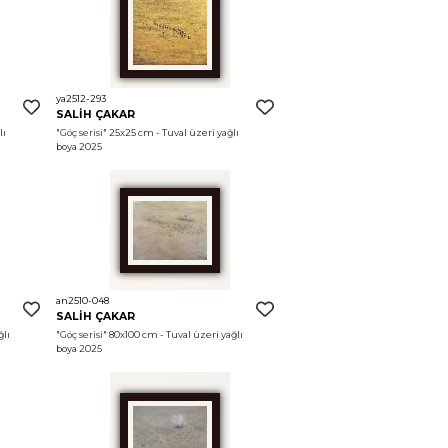
ya2512-293
SALİH ÇAKAR
ı 
"Göç serisi"
 25x25 cm - Tuval üzeri yağlı 
boya 2025
an2510-048
SALİH ÇAKAR
lı 
"Göç serisi"
 80x100 cm - Tuval üzeri yağlı 
boya 2025