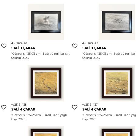
dcd2601-26
dcd2601-25
SALİH ÇAKAR
SALİH ÇAKAR
"Göç serisi"
 25x35 cm - Kağıt üzeri karışık 
"Göç serisi"
 25x35 cm - Kağıt üzeri karı
teknik 2026
teknik 2026
ya2512-438
ya2512-437
SALİH ÇAKAR
SALİH ÇAKAR
"Göç serisi"
 25x25 cm - Tuval üzeri yağlı 
"Göç serisi"
 25x25 cm - Tuval üzeri yağl
boya 2025
boya 2025