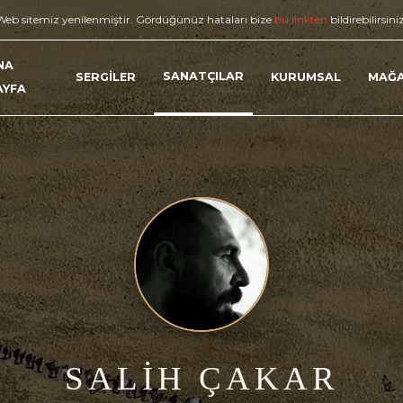
Web sitemiz yenilenmiştir. Gördüğünüz hataları bize
bu linkten
bildirebilirsini
NA
SANATÇILAR
SERGİLER
KURUMSAL
MAĞ
AYFA
SALİH ÇAKAR