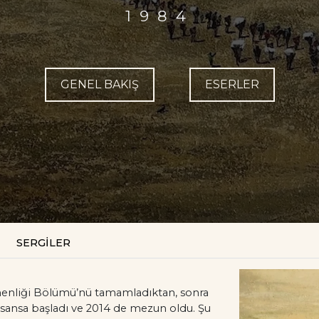
1984
GENEL BAKIŞ
ESERLER
SERGİLER
tmenliği Bölümü’nü tamamladıktan, sonra
lisansa başladı ve 2014 de mezun oldu. Şu