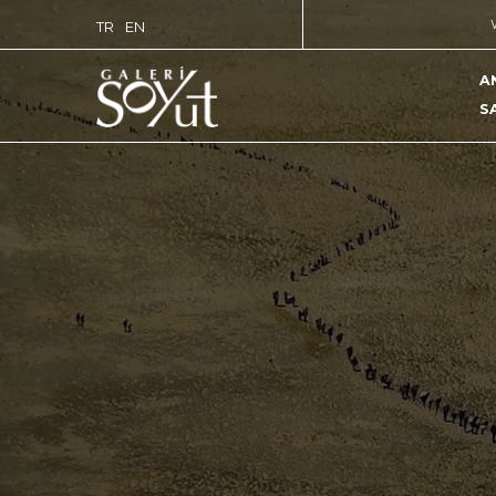
TR
EN
A
S