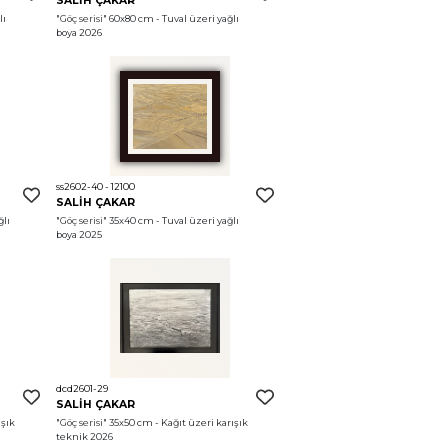
SALİH ÇAKAR
ı 
"Göç serisi"
 60x80 cm - Tuval üzeri yağlı 
boya 2026
ss2602-40 - 12100
SALİH ÇAKAR
lı 
"Göç serisi"
 35x40 cm - Tuval üzeri yağlı 
boya 2025
dcd2601-29
SALİH ÇAKAR
şık 
"Göç serisi"
 35x50 cm - Kağıt üzeri karışık 
teknik 2026