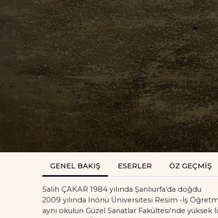
GENEL BAKIŞ
ESERLER
ÖZ GEÇMİŞ
Salih ÇAKAR 1984 yılında Şanlıurfa’da doğdu
2009 yılında İnönü Üniversitesi Resim -İş Öğre
aynı okulun Güzel Sanatlar Fakültesi’nde yüksek 