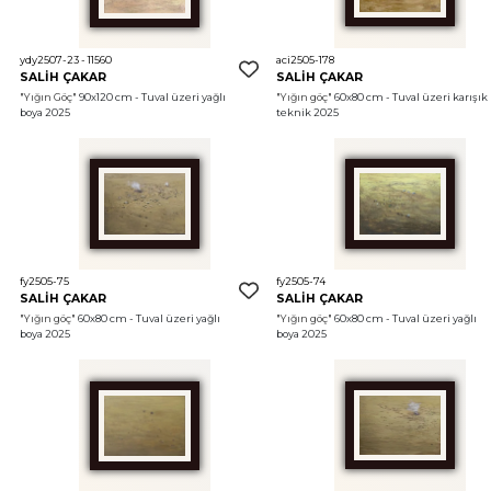
ydy2507-23 - 11560
aci2505-178
SALİH ÇAKAR
SALİH ÇAKAR
"Yığın Göç"
 90x120 cm - Tuval üzeri yağlı 
"Yığın göç"
 60x80 cm - Tuval üzeri karışık 
boya 2025
teknik 2025
fy2505-75
fy2505-74
SALİH ÇAKAR
SALİH ÇAKAR
"Yığın göç"
 60x80 cm - Tuval üzeri yağlı 
"Yığın göç"
 60x80 cm - Tuval üzeri yağlı 
boya 2025
boya 2025