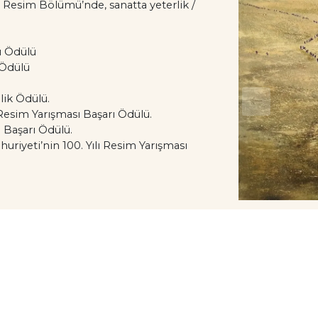
ü Resim Bölümü’nde, sanatta yeterlik /
ı Ödülü
 Ödülü
lik Ödülü.
Resim Yarışması Başarı Ödülü.
Başarı Ödülü.
riyeti’nin 100. Yılı Resim Yarışması
si RH+SANAT Galerisi.
ksel Resim - Heykel Yarışması Başarı
 Resim Yarışması başarı ödülü
arı – Galeri Soyut.
uarı – Galeri Soyut.