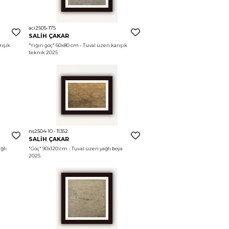
aci2505-175
SALİH ÇAKAR
ışık 
"Yığın göç"
 60x80 cm - Tuval üzeri karışık 
teknik 2025
ns2504-10 - 11352
SALİH ÇAKAR
lı 
"Göç"
 90x120 cm - Tuval üzeri yağlı boya 
2025