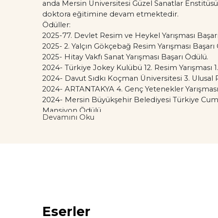
anda Mersin Üniversitesi Güzel Sanatlar Enstitüs
doktora eğitimine devam etmektedir.
Ödüller:
2025-77. Devlet Resim ve Heykel Yarışması Başar
2025- 2. Yalçın Gökçebağ Resim Yarışması Başarı
2025- Hitay Vakfı Sanat Yarışması Başarı Ödülü.
2024- Türkiye Jokey Kulübü 12. Resim Yarışması 1.
2024- Davut Sıdkı Koçman Üniversitesi 3. Ulusal 
2024- ARTANTAKYA 4. Genç Yetenekler Yarışması 
2024- Mersin Büyükşehir Belediyesi Türkiye Cumhu
Mansiyon Ödülü.
Devamını Oku
2010- Yılın Genç Ressamı Yarışması Finalist sergi
2009- K. Maraş Sütçü İmam Üniversitesi 6. Gelene
Ödülü.
2009- İnönü üniversitesi Gençlik ve Spor Şenliği
Seçilmiş Sergiler:
2025- 2. Akdeniz Bienali
2025-5. Uluslararası Art Contact Çağdaş Sanatlar Fu
2025- Figür Yorum 2025 – Galeri Soyut.
Eserler
2025- 12. Uluslararası Art Ankara Çağdaş Sanatlar F