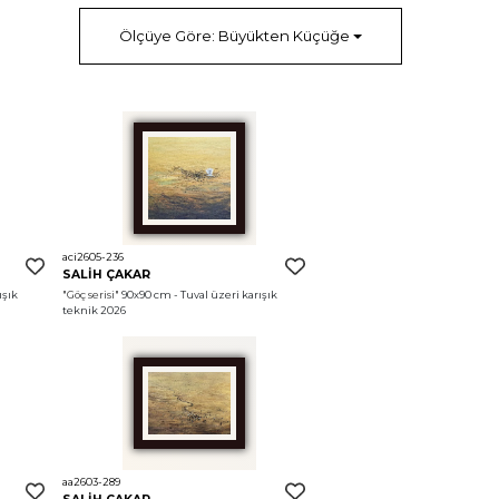
Ölçüye Göre: Büyükten Küçüğe
aci2605-236
SALİH ÇAKAR
şık 
"Göç serisi"
 90x90 cm - Tuval üzeri karışık 
teknik 2026
aa2603-289