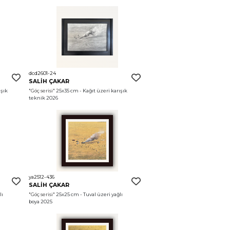
dcd2601-24
SALİH ÇAKAR
şık 
"Göç serisi"
 25x35 cm - Kağıt üzeri karışık 
teknik 2026
ya2512-436
SALİH ÇAKAR
ı 
"Göç serisi"
 25x25 cm - Tuval üzeri yağlı 
boya 2025