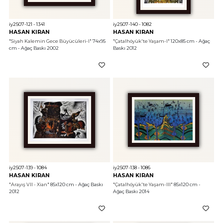
iy2507-121 - 1341
iy2507-140 - 1082
HASAN KIRAN
HASAN KIRAN
"Siyah Kalemin Gece Büyücüleri-I"
 74x95 
"Çatalhöyük'te Yaşam-I"
 120x85 cm - Ağaç 
cm - Ağaç Baskı 2002
Baskı 2012
iy2507-139 - 1084
iy2507-138 - 1086
HASAN KIRAN
HASAN KIRAN
"Arayış VII - Xian"
 85x120 cm - Ağaç Baskı 
"Çatalhöyük'te Yaşam-III"
 85x120 cm - 
2012
Ağaç Baskı 2014