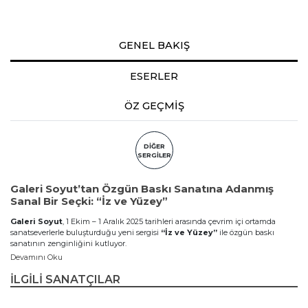
GENEL BAKIŞ
ESERLER
ÖZ GEÇMİŞ
DİĞER
SERGİLER
Galeri Soyut’tan Özgün Baskı Sanatına Adanmış
Sanal Bir Seçki: “İz ve Yüzey”
Galeri Soyut
, 1 Ekim – 1 Aralık 2025 tarihleri arasında çevrim içi ortamda
sanatseverlerle buluşturduğu yeni sergisi
“İz ve Yüzey”
ile özgün baskı
sanatının zenginliğini kutluyor.
Devamını Oku
Türkiye'nin baskı resim tarihinde önemli yere sahip sanatçılardan genç kuşak
üreticilere uzanan geniş bir yelpazede 40 sanatçının eserlerinin yer aldığı bu
İLGİLİ SANATÇILAR
özel sergi,
gravürden serigrafiye, linol baskıdan dijital baskıya kadar
farklı tekniklerdeki özgün baskı çalışmalarını bir araya getiriyor.