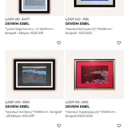
iy2507-010 - 10477
iy2507-022 - 9556
DEVRİM ERBİL
DEVRİM ERBİL
"Şiirsel Doğa Yorumu - A."
 59x93 cm - 
"İstanbul'da Kuşlar (C)"
 70x100 cm - 
Serigrafi - Edisyon: 25/25 2011
Serigrafi - 9/25 2023
iy2507-009 - 10693
iy2507-105 - 6003
DEVRİM ERBİL
DEVRİM ERBİL
"İstanbul, İkili Bakış"
 70x100 cm - Serigrafi 
"İstanbul, Haydarpaşa (A)"
 70x100 cm - 
- (P) Edisyon. 9/25 2017
Serigrafi 20//25 2020