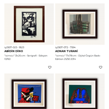
iy2507-023 - 9523
iy2507-072 - 7594
ABİDİN DİNO
ADNAN TURANİ
"isimsiz"
 31x26 cm - Serigrafi - Edisyon 
"isimsiz"
 71x78 cm - Dijital Özgün Baskı 
13/150 
Edition 25/50 2014