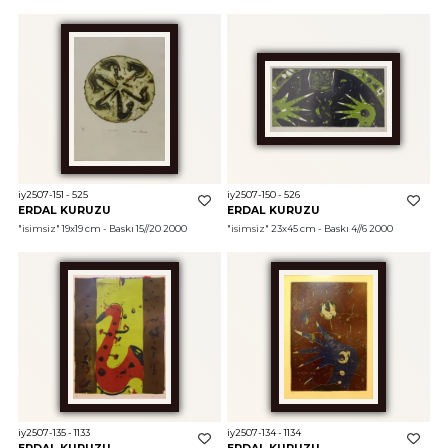
iy2507-151 - 525
iy2507-150 - 526
ERDAL KURUZU
ERDAL KURUZU
"isimsiz"
 19x19 cm - Baskı 15//20 2000
"isimsiz"
 23x45 cm - Baskı 4//6 2000
iy2507-135 - 1133
iy2507-134 - 1134