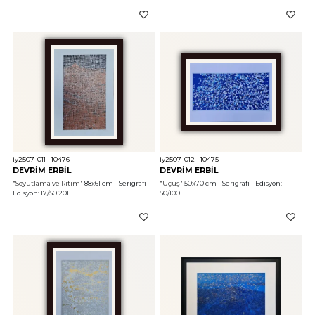
iy2507-011 - 10476
iy2507-012 - 10475
DEVRİM ERBİL
DEVRİM ERBİL
"Soyutlama ve Ritim"
 88x61 cm - Serigrafi - 
"Uçuş"
 50x70 cm - Serigrafi - Edisyon: 
Edisyon: 17/50 2011
50/100 