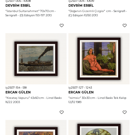
iy2507-005 - 10698
iy2507-004 - 10699
DEVRİM ERBİL
DEVRİM ERBİL
"İstanbul Sultanahmet"
 70x70 cm - 
"Doğanın Gizemli Çizgisi"
  cm - Serigrafi - 
Serigrafi - (D) Edisyon 193-197 2013
(C) Edisyon 10/50 2013
iy2507-154 - 518
iy2507-127 - 1243
ERCAN GÜLEN
ERCAN GÜLEN
"Kocataş Vapuru"
 43x60 cm - Linol Baskı 
"isimsiz"
 30x30 cm - Linol Baskı Tek Kalıp 
16/22 2003
12//12 1989