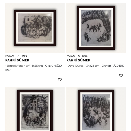
iy2507-117 - 1934
iy2507-116 - 1935
FAHRİ SÜMER
FAHRİ SÜMER
"Ekmek Yapanlar"
 18x25 cm - Gravür 5//20 
"Deve Güreşi"
 34x28 cm - Gravür 11//20 1987
1987