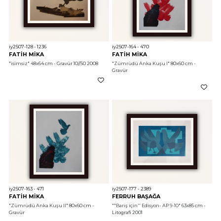
iy2507-128 - 1236
iy2507-164 - 470
FATİH MİKA
FATİH MİKA
"isimsiz"
 48x64 cm - Gravür 10//50 2008
"Zümrüdü Anka Kuşu I"
 80x60 cm - 
Gravür 
iy2507-163 - 471
iy2507-177 - 2389
FATİH MİKA
FERRUH BAŞAĞA
"Zümrüdü Anka Kuşu II"
 80x60 cm - 
""Barış için'' Edisyon- AP 9-10"
 63x85 cm - 
Gravür 
Litografi 2001