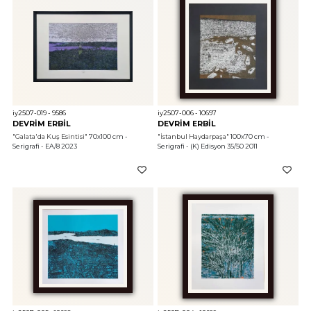
iy2507-019 - 9586
iy2507-006 - 10697
DEVRİM ERBİL
DEVRİM ERBİL
"Galata'da Kuş Esintisi"
 70x100 cm - 
"İstanbul Haydarpaşa"
 100x70 cm - 
Serigrafi - EA/8 2023
Serigrafi - (K) Edisyon 35/50 2011