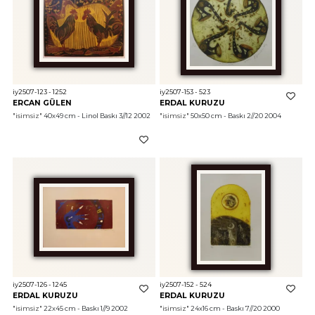
iy2507-123 - 1252
iy2507-153 - 523
ERCAN GÜLEN
ERDAL KURUZU
"isimsiz"
 40x49 cm - Linol Baskı 3//12 2002
"isimsiz"
 50x50 cm - Baskı 2//20 2004
iy2507-126 - 1245
iy2507-152 - 524
ERDAL KURUZU
ERDAL KURUZU
"isimsiz"
 22x45 cm - Baskı 1//9 2002
"isimsiz"
 24x16 cm - Baskı 7//20 2000