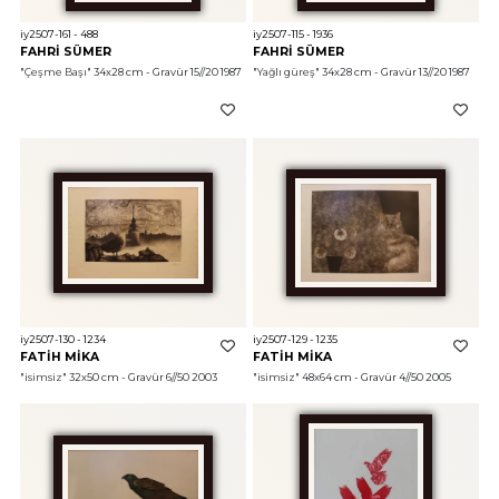
iy2507-161 - 488
iy2507-115 - 1936
FAHRİ SÜMER
FAHRİ SÜMER
"Çeşme Başı"
 34x28 cm - Gravür 15//20 1987
"Yağlı güreş"
 34x28 cm - Gravür 13//20 1987
iy2507-130 - 1234
iy2507-129 - 1235
FATİH MİKA
FATİH MİKA
"isimsiz"
 32x50 cm - Gravür 6//50 2003
"isimsiz"
 48x64 cm - Gravür 4//50 2005