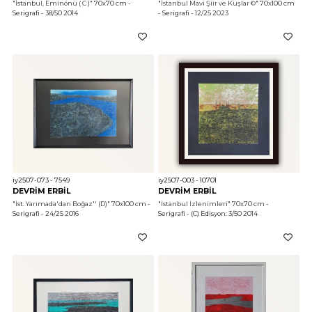
"İstanbul, Eminönü ( C )"
 70x70 cm - 
"İstanbul Mavi Şiir ve Kuşlar ©"
 70x100 cm 
Serigrafi - 38/50 2014
- Serigrafi - 12/25 2023
iy2507-073 - 7549
iy2507-003 - 10701
DEVRİM ERBİL
DEVRİM ERBİL
"İst. Yarımada'dan Boğaz'' (D)"
 70x100 cm - 
"İstanbul İzlenimleri"
 70x70 cm - 
Serigrafi - 24/25 2016
Serigrafi - (C) Edisyon: 3/50 2014