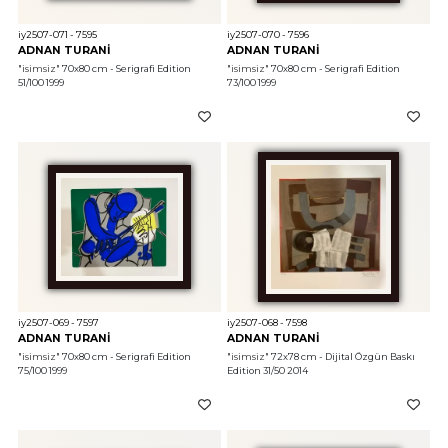
iy2507-071 - 7595
iy2507-070 - 7596
ADNAN TURANİ
ADNAN TURANİ
"isimsiz"
 70x80 cm - Serigrafi Edition 
"isimsiz"
 70x80 cm - Serigrafi Edition 
51/100 1999
73/100 1999
iy2507-069 - 7597
iy2507-068 - 7598
ADNAN TURANİ
ADNAN TURANİ
"isimsiz"
 70x80 cm - Serigrafi Edition 
"isimsiz"
 72x78 cm - Dijital Özgün Baskı 
75/100 1999
Edition 31/50 2014