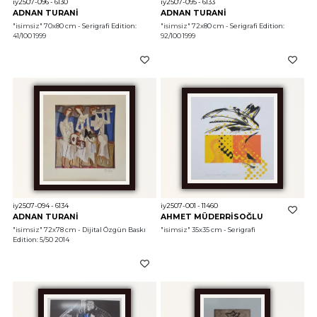
iy2507-096 - 6130
iy2507-095 - 6133
ADNAN TURANİ
ADNAN TURANİ
"isimsiz"
 70x80 cm - Serigrafi Edition: 
"isimsiz"
 72x80 cm - Serigrafi Edition: 
41/100 1999
92/100 1999
iy2507-094 - 6134
iy2507-001 - 11460
ADNAN TURANİ
AHMET MÜDERRİSOĞLU
"isimsiz"
 72x78 cm - Dijital Özgün Baskı 
"isimsiz"
 35x35 cm - Serigrafi 
Edition: 5/50 2014