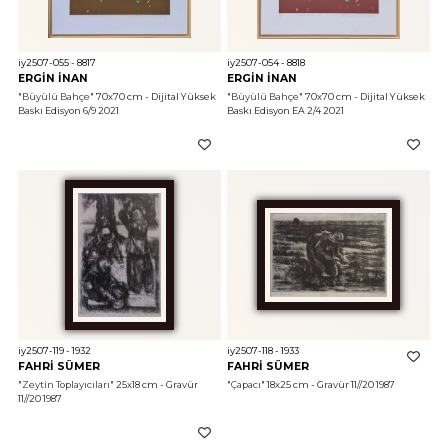
iy2507-055 - 8817
iy2507-054 - 8818
ERGİN İNAN
ERGİN İNAN
"Büyülü Bahçe"
 70x70 cm - Dijital Yüksek 
"Büyülü Bahçe"
 70x70 cm - Dijital Yüksek 
Baskı Edisyon 6/9 2021
Baskı Edisyon EA 2/4 2021
iy2507-119 - 1932
iy2507-118 - 1933
FAHRİ SÜMER
FAHRİ SÜMER
"Zeytin Toplayıcıları"
 25x18 cm - Gravür 
"Çapacı"
 18x25 cm - Gravür 11//20 1987
11//20 1987