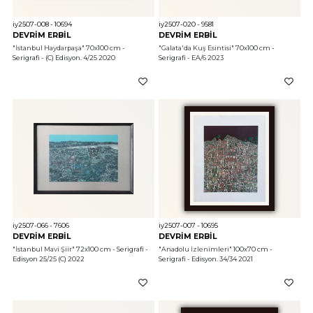
iy2507-008 - 10694
iy2507-020 - 9581
DEVRİM ERBİL
DEVRİM ERBİL
"İstanbul Haydarpaşa"
 70x100 cm - 
"Galata'da Kuş Esintisi"
 70x100 cm - 
Serigrafi - (C) Edisyon. 4/25 2020
Serigrafi - EA/6 2023
iy2507-066 - 7606
iy2507-007 - 10695
DEVRİM ERBİL
DEVRİM ERBİL
"İstanbul Mavi Şiir"
 72x100 cm - Serigrafi - 
"Anadolu İzlenimleri"
 100x70 cm - 
Edisyon 25/25 (C) 2022
Serigrafi - Edisyon. 34/34 2021