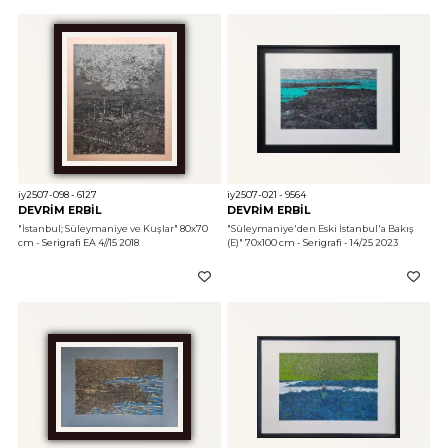
iy2507-098 - 6127
iy2507-021 - 9564
DEVRİM ERBİL
DEVRİM ERBİL
"İstanbul; Süleymaniye ve Kuşlar"
 80x70 
"Süleymaniye'den Eski İstanbul'a Bakış 
cm - Serigrafi EA 4//15 2018
(E)"
 70x100 cm - Serigrafi - 14/25 2023