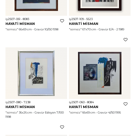
iy2507-061 - 8083
iy2507-109 - 5523
HAYATİ MİSMAN
HAYATİ MİSMAN
"isimsiz"
 66x69 cm - Gravür 10//50 1998
"isimsiz"
 67x70 cm - Gravür E/A - 2 1989
iy2507-080 - 7238
iy2507-060 - 8084
HAYATİ MİSMAN
HAYATİ MİSMAN
"isimsiz"
 36x26 cm - Gravür Edisyon 7/100 
"isimsiz"
 66x69 cm - Gravür 4//50 1995
1998