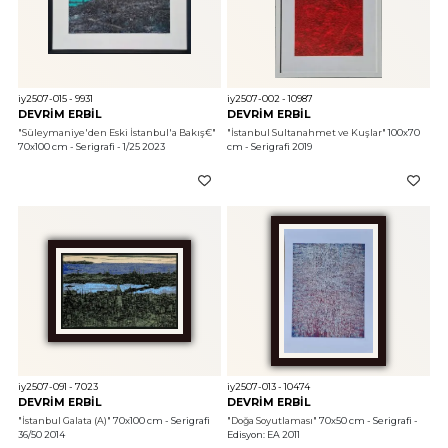
iy2507-015 - 9931
iy2507-002 - 10987
DEVRİM ERBİL
DEVRİM ERBİL
"Süleymaniye'den Eski İstanbul'a Bakış€"
"İstanbul Sultanahmet ve Kuşlar"
 100x70 
70x100 cm - Serigrafi - 1/25 2023
cm - Serigrafi 2019
iy2507-091 - 7023
iy2507-013 - 10474
DEVRİM ERBİL
DEVRİM ERBİL
"İstanbul Galata (A)"
 70x100 cm - Serigrafi 
"Doğa Soyutlaması"
 70x50 cm - Serigrafi - 
36/50 2014
Edisyon: EA 2011