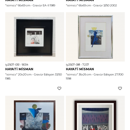
HAYATİ MİSMAN
HAYATİ MİSMAN
"isimsiz"
 66x69 cm - Gravür EA-II 1989
"isimsiz"
 66x69 cm - Gravür 3//50 2002
iy2507-051 - 9034
iy2507-081 - 7237
HAYATİ MİSMAN
HAYATİ MİSMAN
"isimsiz"
 20x20 cm - Gravür Edisyon 33/50 
"isimsiz"
 36x26 cm - Gravür Edisyon 27/100 
1985
1998