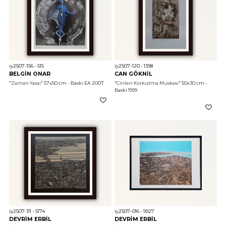
iy2507-156 - 515
iy2507-120 - 1398
BELGİN ONAR
CAN GÖKNİL
"Zaman Yasaı"
 57x50 cm - Baskı EA 2007
"Cinleri Korkutma Muskası"
 50x30 cm - 
Baskı 1999
iy2507-111 - 5174
iy2507-016 - 9927
DEVRİM ERBİL
DEVRİM ERBİL