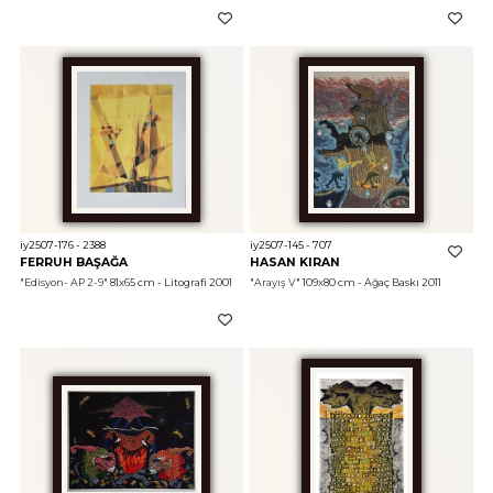
iy2507-176 - 2388
iy2507-145 - 707
FERRUH BAŞAĞA
HASAN KIRAN
"Edisyon- AP 2-9"
 81x65 cm - Litografi 2001
"Arayış V"
 109x80 cm - Ağaç Baskı 2011