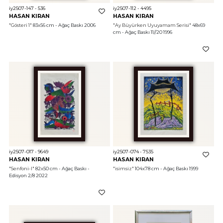
iy2507-147 - 536
iy2507-112 - 4495
HASAN KIRAN
HASAN KIRAN
"Gösteri 1"
 83x56 cm - Ağaç Baskı 2006
"Ay Büyürken Uyuyamam Serisi"
 48x69 
cm - Ağaç Baskı 11//20 1996
iy2507-017 - 9649
iy2507-074 - 7535
HASAN KIRAN
HASAN KIRAN
"Senfoni-I"
 82x50 cm - Ağaç Baskı - 
"isimsiz"
 104x78 cm - Ağaç Baskı 1999
Edisyon 2/8 2022