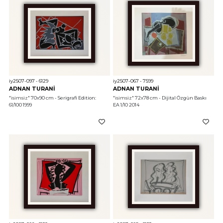
iy2507-097 - 6129
iy2507-067 - 7599
ADNAN TURANİ
ADNAN TURANİ
"isimsiz"
 70x90 cm - Serigrafi Edition: 
"isimsiz"
 72x78 cm - Dijital Özgün Baskı 
61/100 1999
EA 1/10 2014