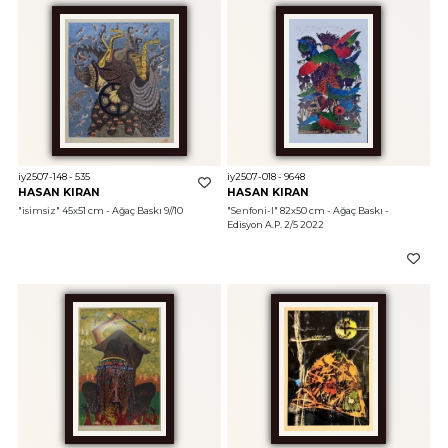
iy2507-148 - 535
iy2507-018 - 9648
HASAN KIRAN
HASAN KIRAN
"isimsiz"
 45x51 cm - Ağaç Baskı 9//10 
"Senfoni-I"
 82x50 cm - Ağaç Baskı - 
Edisyon A.P. 2/5 2022