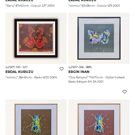
ERDAL KURUZU
ERDAL KURUZU
"Barış"
 87x63 cm - Gravür 2//7 2004
"isimsiz"
 82x58 cm - Gravür 5//9 2003
iy2507-149 - 527
iy2507-056 - 8816
ERDAL KURUZU
ERGİN İNAN
"isimsiz"
 38x49 cm - Baskı 5//20 2004
"Düş Bahçesi"
 70x70 cm - Dijital Yüksek 
Baskı Edisyon EA 3/4 2021