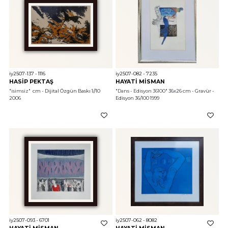
iy2507-137 - 1116
iy2507-082 - 7235
HASİP PEKTAŞ
HAYATİ MİSMAN
"isimsiz"
  cm - Dijital Özgün Baskı 1//10 
"Dans - Edisyon 36100"
 36x26 cm - Gravür - 
2006
Edisyon 36/100 1999
iy2507-093 - 6701
iy2507-062 - 8082