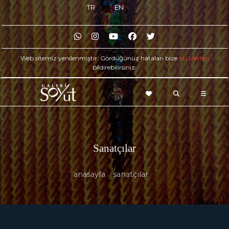
TR
EN
Web sitemiz yenilenmiştir. Gördüğünüz hataları bize
bu linkten
bildirebilirsiniz.
FAVORILERINIZ
ARAMA
Sanatçılar
anasayfa
sanatçılar