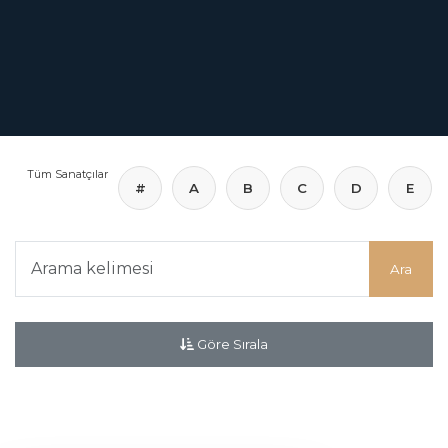
Tüm Sanatçılar
#
A
B
C
D
E
Göre Sırala