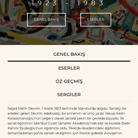
1923 - 1983
GENEL BAKIŞ
ESERLER
GENEL BAKIŞ
ESERLER
ÖZ GEÇMİŞ
SERGİLER
Nejad Melih Devrim, 1 Aralık 1923 tarihinde İstanbul’da doğdu. Sanatçı bir
aileden gelen Devrim, edebiyatçı bir annenin ve ünlü yazar Yakup Kadri
Karaosmanoğlu’nun yeğeni olarak sanata yakın bir çevrede büyüdü. İlk
sanat eğitimini İstanbul Güzel Sanatlar Akademisi’nde aldı ve burada Bedri
Rahmi Eyüboğlu’nun öğrencisi oldu. 1946’da Akademi’deki eğitimini
tamamladıktan sonra, sanatı ve eğitimi için Paris’e giderek Avrupa’nın