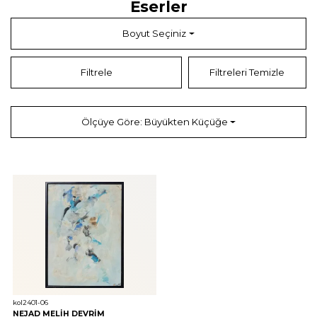
Eserler
dokunuş kattı.
Nejad Melih Devrim, 1983 yılında Paris’teki evinde hayatını kaybetti.
Boyut Seçiniz
Sanatçı, yaşadığı süre boyunca soyut sanatın önde gelen temsilcilerinden
biri olarak anıldı ve Türk modern sanatının uluslararası alanda
tanınmasına büyük katkıda bulundu. Ölümünden sonra eserleri, Türkiye
Filtrele
Filtreleri Temizle
ve yurtdışında pek çok önemli sergide yer aldı ve retrospektif sergilerle
anıldı. Devrim’in sanatındaki özgünlük, onun sadece bir ressam değil, aynı
zamanda çağdaş sanatın evrensel dilini yaratıcı bir şekilde yorumlayan bir
sanatçı olduğunu göstermektedir.
Ölçüye Göre: Büyükten Küçüğe
Nejad Melih Devrim’in mirası, sanatındaki yenilikçi yaklaşımı ve soyut
sanatın sınırlarını zorlayan çalışmalarıyla yaşamaktadır. Onun eserleri, Türk
ve dünya sanatında önemli bir yer tutmakta ve hala sanatseverler ve
koleksiyoncular tarafından büyük ilgiyle takip edilmektedir. Devrim’in
sanatı, renklerin ve formların ötesinde, izleyicilere derin bir duygusal ve
düşünsel yolculuk sunmaktadır.
kol2401-06
NEJAD MELİH DEVRİM