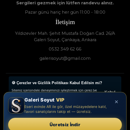
Sergileri gezmek için lütfen randevu alınız.
Pazar günü hariç her gün 11:00 - 18:00
İletişim
Yıldızevler Mah. Şehit Mustafa Doğan Cad. 26/A
Galeri Soyut, Çankaya, Ankara
0532 349 62 66
galerisoyut@gmail.com
🍪 Çerezler ve Gizlilik Politikası Kabul Edilsin mi?
Galeri Soyut - Sanat Galerisi 2024 © - Tüm Hakları
Sitemiz içerisindeki deneyiminizi iyileştirmek için çerez (ve
Saklıdır.
Kabul
benzeri teknikleri) kullanıyoruz. Çerezler, belirli özellikleri
Et
Galeri Soyut
VIP
daha iyi deneyimlemenizi, iletilerin size göre
×
www.collectivepeople.com.tr
uyarlanmasını ve ilgi alanlarınıza hitap eden reklamların
Tercihleri
Eseri evinde AR ile gör, özel müzayedelere katıl,
gösterilmesini sağlarlar. Lütfen Çerez Politikamızı okuyun
Düzenle
favori sanatçılarını takip et — ücretsiz.
veya çerez tercihlerinizi buradan ayarlayın. “Kabul et”e
tıklayarak, çerez kullanımımıza onay vermiş olursunuz.
Daha Fazla Bilgi
Ücretsiz İndir