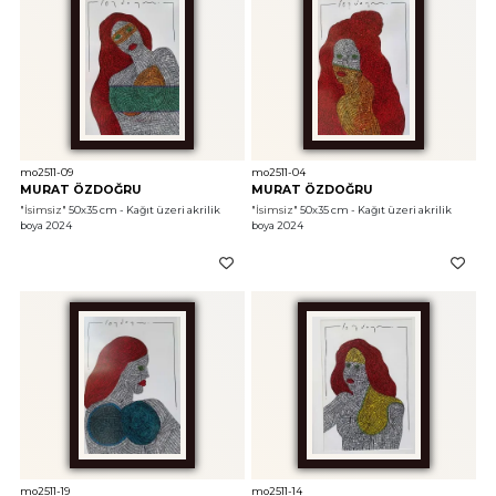
mo2511-09
mo2511-04
MURAT ÖZDOĞRU
MURAT ÖZDOĞRU
"İsimsiz"
 50x35 cm - Kağıt üzeri akrilik 
"İsimsiz"
 50x35 cm - Kağıt üzeri akrilik 
boya 2024
boya 2024
mo2511-19
mo2511-14