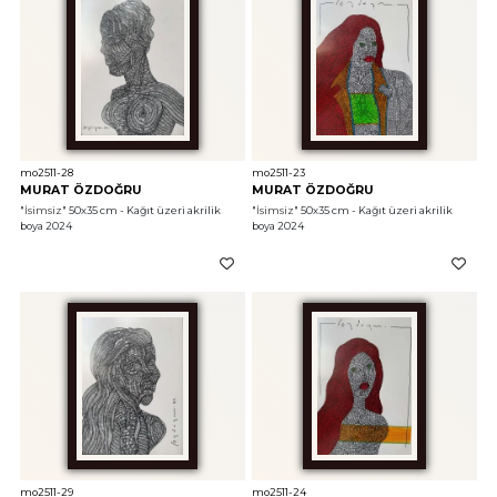
mo2511-28
mo2511-23
MURAT ÖZDOĞRU
MURAT ÖZDOĞRU
"İsimsiz"
 50x35 cm - Kağıt üzeri akrilik 
"İsimsiz"
 50x35 cm - Kağıt üzeri akrilik 
boya 2024
boya 2024
mo2511-29
mo2511-24