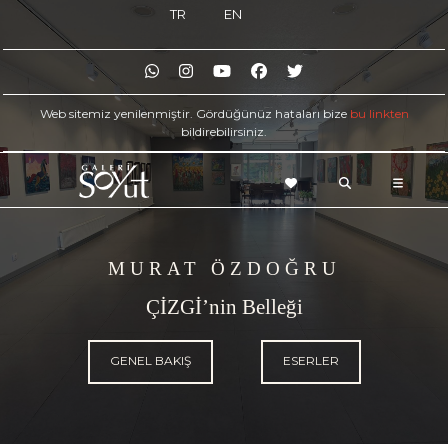
TR
EN
Web sitemiz yenilenmiştir. Gördüğünüz hataları bize
bu linkten
bildirebilirsiniz.
MURAT ÖZDOĞRU
ÇİZGİ’nin Belleği
GENEL BAKIŞ
ESERLER