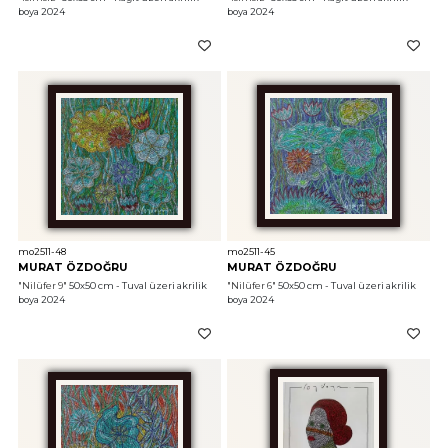
boya 2024
boya 2024
mo2511-48
mo2511-45
MURAT ÖZDOĞRU
MURAT ÖZDOĞRU
"Nilüfer 9"
 50x50 cm - Tuval üzeri akrilik 
"Nilüfer 6"
 50x50 cm - Tuval üzeri akrilik 
boya 2024
boya 2024