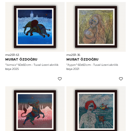
mo2511-63
mo2511-36
MURAT ÖZDOĞRU
MURAT ÖZDOĞRU
"İsimsiz"
 60x60 cm - Tuval üzeri akrilik 
"Ayşon"
 60x60 cm - Tuval üzeri akrilik 
boya 2025
boya 2021