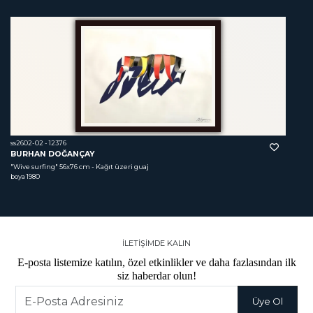
ss2602-03 - 12370
FETHİ ÇELİK
"İsimsiz"
 25x25 cm - Tuval üzeri yağlı boya 
2019
İLETİŞİMDE KALIN
E-posta listemize katılın, özel etkinlikler ve daha fazlasından ilk
siz haberdar olun!