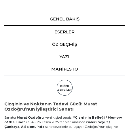
GENEL BAKIŞ
ESERLER
ÖZ GEÇMİŞ
YAZI
MANIFESTO
DİĞER
SERGİLER
Çizginin ve Noktanın Tedavi Gücü: Murat
Özdoğru’nun İyileştirici Sanatı
Sanatçı
Murat Özdoğru
, yeni kişisel sergisi
“Çizgi’nin Belleği / Memory
of the Line”
ile 14 – 26 Kasım 2025 tarihleri arasında
Galeri Soyut /
Çankaya, A Salonu’nda
sanatseverlerle buluşuyor. Özdoğru’nun çizgi ve