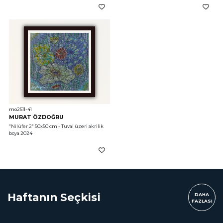
mo2511-41
MURAT ÖZDOĞRU
"Nilüfer 2"
 50x50 cm - Tuval üzeri akrilik 
boya 2024
Haftanın Seçkisi
DAHA
FAZLASI