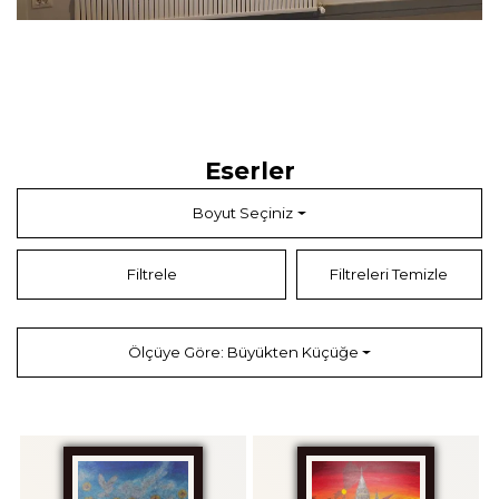
izlerini taşırken; zamanla bu öğeler doğayla bütünleşen, daha organik ve
akışkan bir dile evriliyor. Sanatçının eserleri,
kaostan düzene
,
korkudan
dinginliğe
,
geçmişten doğaya
uzanan bir yolculuğun haritasını
oluşturuyor.
Bu dönüşüm süreci, sanatçının kendi ifadesiyle bir “tedavi ritüeli”ne
dönüşüyor:
“Çizgi, benim mitolojimdir. Nokta, benim tedavimdir.”
Eserler
Boyut Seçiniz
Filtrele
Filtreleri Temizle
Ölçüye Göre: Büyükten Küçüğe