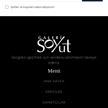
Şartlar ve koşulları kabul ediyorum
Sergileri gezmek için randevu alınmasını tavsiye
ederiz.
Menü
ANA SAYFA
SERGİLER
SANATÇILAR