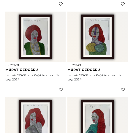
mo2511-21
mo2511-01
MURAT ÖZDOĞRU
MURAT ÖZDOĞRU
"İsimsiz"
 50x35 cm - Kağıt üzeri akrilik 
"İsimsiz"
 50x35 cm - Kağıt üzeri akrilik 
boya 2024
boya 2024