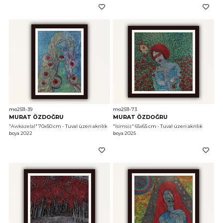
mo2511-39
mo2511-73
MURAT ÖZDOĞRU
MURAT ÖZDOĞRU
"Awkazelal"
 70x50 cm - Tuval üzeri akrilik 
"İsimsiz"
 65x65 cm - Tuval üzeri akrilik 
boya 2022
boya 2025