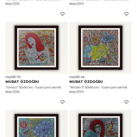
boya 2025
boya 2024
mo2511-70
mo2511-44
MURAT ÖZDOĞRU
MURAT ÖZDOĞRU
"İsimsiz"
 50x50 cm - Tuval üzeri akrilik 
"Nilüfer 5"
 50x50 cm - Tuval üzeri akrilik 
boya 2025
boya 2024