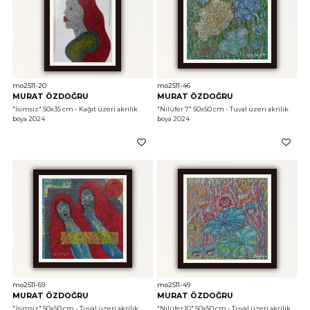
mo2511-20
mo2511-46
MURAT ÖZDOĞRU
MURAT ÖZDOĞRU
"İsimsiz"
 50x35 cm - Kağıt üzeri akrilik 
"Nilüfer 7"
 50x50 cm - Tuval üzeri akrilik 
boya 2024
boya 2024
mo2511-69
mo2511-49
MURAT ÖZDOĞRU
MURAT ÖZDOĞRU
"İsimsiz"
 50x50 cm - Tuval üzeri akrilik 
"Nilüfer 10"
 50x50 cm - Tuval üzeri akrilik 