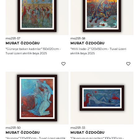
mo2511-57
mo2511-58
MURAT ÖZDOĞRU
MURAT ÖZDOĞRU
"Güneşe bakan kadınlar"
 150x120 cm - 
"Milli İrade-2"
 120x150 cm - Tuval üzeri 
Tuval üzeri akrilik boya 2025
akrilik boya 2025
mo2511-50
mo2511-33
MURAT ÖZDOĞRU
MURAT ÖZDOĞRU
"Arınma"
 120x100 cm - Tuval üzeri akrilik 
"Okyanusun güzelleri"
 100x200 cm - 