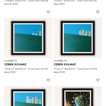
"İndigo4"
 50x50 cm - Tuval üzeri karışık 
"Süreç 1"
 40x40 cm - Tuval üzeri akrilik 
teknik 2020
boya 2020
crn2006-75
crn2006-76
CEREN SOLMAZ
CEREN SOLMAZ
"Süreç 2"
 40x40 cm - Tuval üzeri akrilik 
"Süreç 3"
 40x40 cm - Tuval üzeri akrilik 
boya 2020
boya 2020