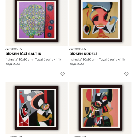
crn2006-65
crn2006-66
BİRSEN İĞCİ SALTIK
BİRSEN KÜPELİ
"İsimsiz"
 50x50 cm - Tuval üzeri akrilik 
"İsimsiz"
 50x50 cm - Tuval üzeri akrilik 
boya 2020
boya 2020