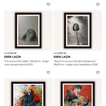
crn2006-81
crn2006-82
EREN LAÇİN
EREN LAÇİN
"Cennetten Bir Haber"
 49x29 cm - Kağıt 
"Nasıl Unutursun Kendini (otoportre)"
üzeri karışık teknik 2020
28x20 cm - Kağıt üzeri karakalem 2020