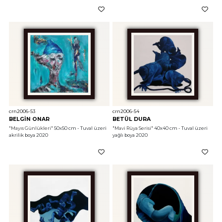
crn2006-53
crn2006-54
BELGİN ONAR
BETÜL DURA
"Mayıs Günlükleri"
 50x50 cm - Tuval üzeri 
"Mavi Rüya Serisi"
 40x40 cm - Tuval üzeri 
akrilik boya 2020
yağlı boya 2020