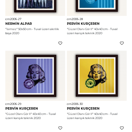
crn2006-27
crn2006-28
NERMİN ALPAR
PERVİN KURÇEREN
"İsimsiz"
 50x50 cm - Tuval üzeri akrilik 
"Güzel Olanı Gör II"
 40x40 cm - Tuval 
boya 2020
üzeri karışık teknik 2020
crn2006-29
crn2006-30
PERVİN KURÇEREN
PERVİN KURÇEREN
"Güzel Olanı Gör II"
 40x40 cm - Tuval 
"Güzel Olanı Gör II"
 40x40 cm - Tuval 
üzeri karışık teknik 2020
üzeri karışık teknik 2020