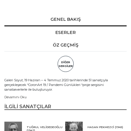
GENEL BAKIŞ
ESERLER
ÖZ GEÇMİŞ
DİĞER
SERGİLER
Galeri Soyut, 19 Haziran – 4 Temmuz 2020 tarihlerinde 51 sanatçıyla
gerçekleşecek “CoronArt 19 / Pandemi Günlükleri “proje sergisini
sanatseverlerle ile buluşturuyor.
Devamını Oku
İLGİLİ SANATÇILAR
TUĞRUL VELİDEDEOĞLU
HASAN PEKMEZCİ (1945)
(1942)