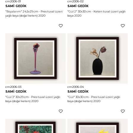
crn2006-01
crn2006-02
SAMİ GEDİK
SAMİ GEDİK
"Boyalarım"
 24,5x29 cm - Pres tuval üzeri 
"Gül 2"
 30x30 cm - Keten tuval üzeri yağlı 
yağlı boya (doğal keten) 2020
boya 2020
crn2006-03
crn2006-04
SAMİ GEDİK
SAMİ GEDİK
"Gül 3"
 30x29 cm - Pres tuval üzeri yağlı 
"Gül"
 30x30 cm - Pres tuval üzeri yağlı 
boya (doğal keten) 2020
boya (doğal keten) 2020