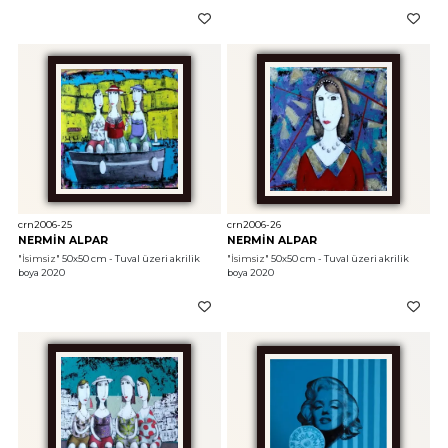
crn2006-25
crn2006-26
NERMİN ALPAR
NERMİN ALPAR
"İsimsiz"
 50x50 cm - Tuval üzeri akrilik 
"İsimsiz"
 50x50 cm - Tuval üzeri akrilik 
boya 2020
boya 2020