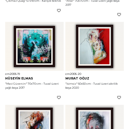
"Çıkmaz Quag"
 67x49 cm - Karışık teknik 
"Atlar"
 70x70 cm - Tuval üzeri yağlı boya 
2017
crn2006-19
crn2006-20
HÜSEYİN ELMAS
MURAT OĞUZ
"Mavi Güvercin"
 70x70 cm - Tuval üzeri 
"İsimsiz"
 60x50 cm - Tuval üzeri akrilik 
yağlı boya 2017
boya 2020