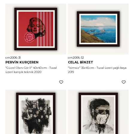
crn2006-31
crn2006-32
PERVİN KURÇEREN
CELAL BİNZET
"Güzel Olanı Gör II"
 40x40 cm - Tuval 
"İsimsiz"
 35x45 cm - Tuval üzeri yağlı boya 
üzeri karışık teknik 2020
2019