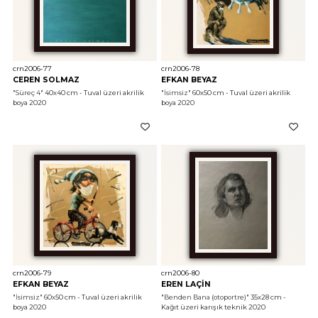
crn2006-77
crn2006-78
CEREN SOLMAZ
EFKAN BEYAZ
"Süreç 4"
 40x40 cm - Tuval üzeri akrilik 
"İsimsiz"
 60x50 cm - Tuval üzeri akrilik 
boya 2020
boya 2020
crn2006-79
crn2006-80
EFKAN BEYAZ
EREN LAÇİN
"İsimsiz"
 60x50 cm - Tuval üzeri akrilik 
"Benden Bana (otoportre)"
 35x28 cm - 
boya 2020
Kağıt üzeri karışık teknik 2020