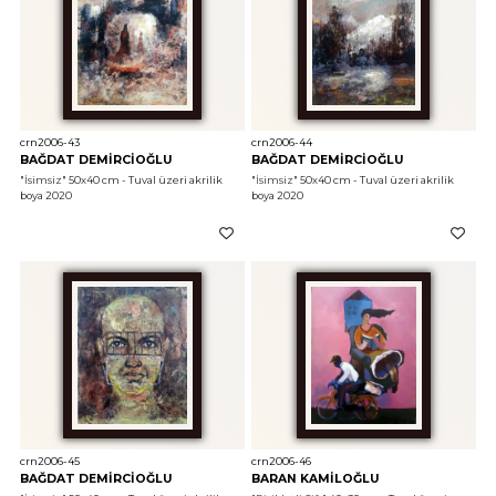
crn2006-43
crn2006-44
BAĞDAT DEMİRCİOĞLU
BAĞDAT DEMİRCİOĞLU
"İsimsiz"
 50x40 cm - Tuval üzeri akrilik 
"İsimsiz"
 50x40 cm - Tuval üzeri akrilik 
boya 2020
boya 2020
crn2006-45
crn2006-46
BAĞDAT DEMİRCİOĞLU
BARAN KAMİLOĞLU