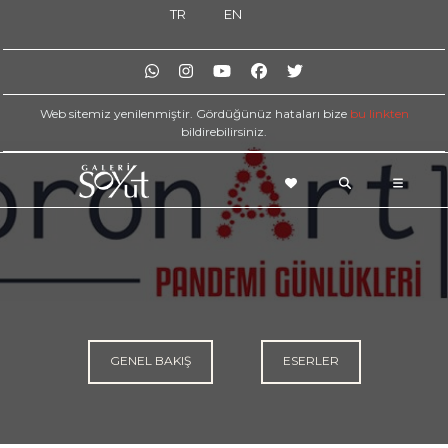
TR
EN
Web sitemiz yenilenmiştir. Gördüğünüz hataları bize
bu linkten
bildirebilirsiniz.
GENEL BAKIŞ
ESERLER