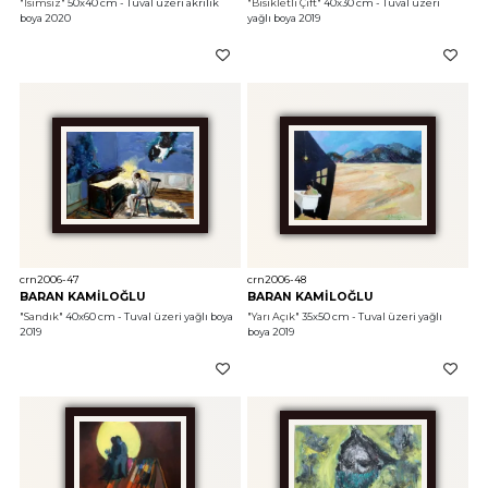
"İsimsiz"
 50x40 cm - Tuval üzeri akrilik 
"Bisikletli Çift"
 40x30 cm - Tuval üzeri 
boya 2020
yağlı boya 2019
crn2006-47
crn2006-48
BARAN KAMİLOĞLU
BARAN KAMİLOĞLU
"Sandık"
 40x60 cm - Tuval üzeri yağlı boya 
"Yarı Açık"
 35x50 cm - Tuval üzeri yağlı 
2019
boya 2019