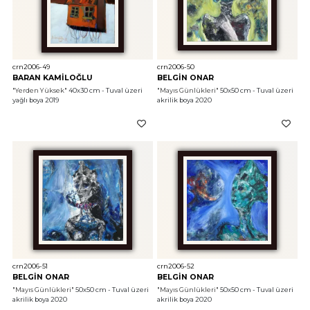
crn2006-49
crn2006-50
BARAN KAMİLOĞLU
BELGİN ONAR
"Yerden Yüksek"
 40x30 cm - Tuval üzeri 
"Mayıs Günlükleri"
 50x50 cm - Tuval üzeri 
yağlı boya 2019
akrilik boya 2020
crn2006-51
crn2006-52
BELGİN ONAR
BELGİN ONAR
"Mayıs Günlükleri"
 50x50 cm - Tuval üzeri 
"Mayıs Günlükleri"
 50x50 cm - Tuval üzeri 
akrilik boya 2020
akrilik boya 2020