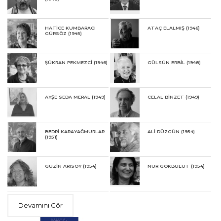
HATİCE KUMBARACI
ATAÇ ELALMIŞ (1946)
GÜRSÖZ (1945)
ŞÜKRAN PEKMEZCİ (1946)
GÜLSÜN ERBİL (1948)
AYŞE SEDA MERAL (1949)
CELAL BİNZET (1949)
BEDRİ KARAYAĞMURLAR
ALİ DÜZGÜN (1954)
(1951)
GÜZİN ARISOY (1954)
NUR GÖKBULUT (1954)
Devamını Gör