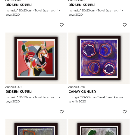
crn2006-67
crn2006-68
BİRSEN KÜPELİ
BİRSEN KÜPELİ
"İsimsiz"
 50x50 cm - Tuval üzeri akrilik 
"İsimsiz"
 50x50 cm - Tuval üzeri akrilik 
boya 2020
boya 2020
crn2006-69
crn2006-70
BİRSEN KÜPELİ
CANAY GÜNLER
"İsimsiz"
 50x50 cm - Tuval üzeri akrilik 
"İndigo1"
 50x50 cm - Tuval üzeri karışık 
boya 2020
teknik 2020