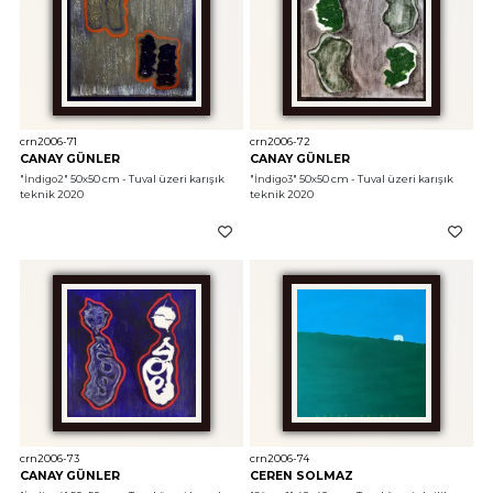
crn2006-71
crn2006-72
CANAY GÜNLER
CANAY GÜNLER
"İndigo2"
 50x50 cm - Tuval üzeri karışık 
"İndigo3"
 50x50 cm - Tuval üzeri karışık 
teknik 2020
teknik 2020
crn2006-73
crn2006-74
CANAY GÜNLER
CEREN SOLMAZ