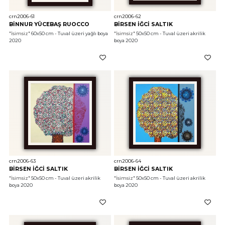
crn2006-61
crn2006-62
BİNNUR YÜCEBAŞ RUOCCO
BİRSEN İĞCİ SALTIK
"İsimsiz"
 60x50 cm - Tuval üzeri yağlı boya 
"İsimsiz"
 50x50 cm - Tuval üzeri akrilik 
2020
boya 2020
crn2006-63
crn2006-64
BİRSEN İĞCİ SALTIK
BİRSEN İĞCİ SALTIK
"İsimsiz"
 50x50 cm - Tuval üzeri akrilik 
"İsimsiz"
 50x50 cm - Tuval üzeri akrilik 
boya 2020
boya 2020