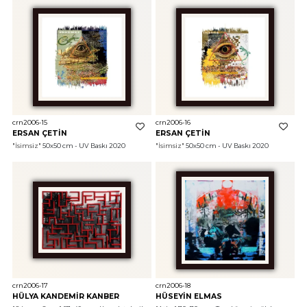
crn2006-15
crn2006-16
ERSAN ÇETİN
ERSAN ÇETİN
"İsimsiz"
 50x50 cm - UV Baskı 2020
"İsimsiz"
 50x50 cm - UV Baskı 2020
crn2006-17
crn2006-18
HÜLYA KANDEMİR KANBER
HÜSEYİN ELMAS