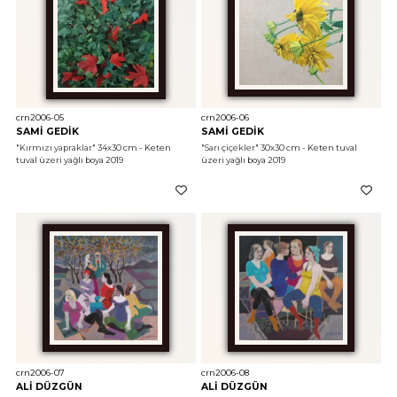
crn2006-05
crn2006-06
SAMİ GEDİK
SAMİ GEDİK
"Kırmızı yapraklar"
 34x30 cm - Keten 
"Sarı çiçekler"
 30x30 cm - Keten tuval 
tuval üzeri yağlı boya 2019
üzeri yağlı boya 2019
crn2006-07
crn2006-08
ALİ DÜZGÜN
ALİ DÜZGÜN