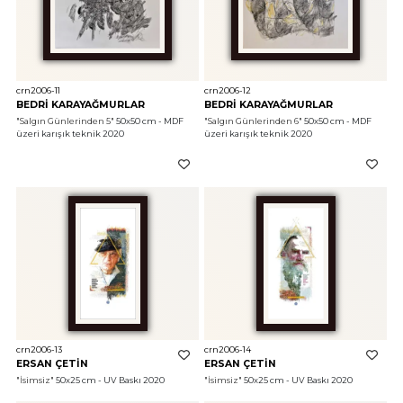
crn2006-11
crn2006-12
BEDRİ KARAYAĞMURLAR
BEDRİ KARAYAĞMURLAR
"Salgın Günlerinden 5"
 50x50 cm - MDF 
"Salgın Günlerinden 6"
 50x50 cm - MDF 
üzeri karışık teknik 2020
üzeri karışık teknik 2020
crn2006-13
crn2006-14
ERSAN ÇETİN
ERSAN ÇETİN
"İsimsiz"
 50x25 cm - UV Baskı 2020
"İsimsiz"
 50x25 cm - UV Baskı 2020