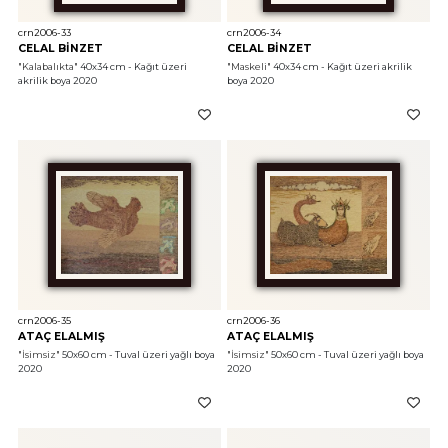
crn2006-33
crn2006-34
CELAL BİNZET
CELAL BİNZET
"Kalabalıkta"
 40x34 cm - Kağıt üzeri 
"Maskeli"
 40x34 cm - Kağıt üzeri akrilik 
akrilik boya 2020
boya 2020
crn2006-35
crn2006-36
ATAÇ ELALMIŞ
ATAÇ ELALMIŞ
"İsimsiz"
 50x60 cm - Tuval üzeri yağlı boya 
"İsimsiz"
 50x60 cm - Tuval üzeri yağlı boya 
2020
2020