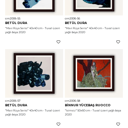
crn2006-55
crn2006-56
BETÜL DURA
BETÜL DURA
"Mavi Rüya Serisi"
 40x40 cm - Tuval üzeri 
"Mavi Rüya Serisi"
 40x40 cm - Tuval üzeri 
yağlı boya 2020
yağlı boya 2020
crn2006-57
crn2006-58
BETÜL DURA
BİNNUR YÜCEBAŞ RUOCCO
"Mavi Rüya Serisi"
 40x40 cm - Tuval üzeri 
"İsimsiz"
 50x60 cm - Tuval üzeri yağlı boya 
yağlı boya 2020
2020