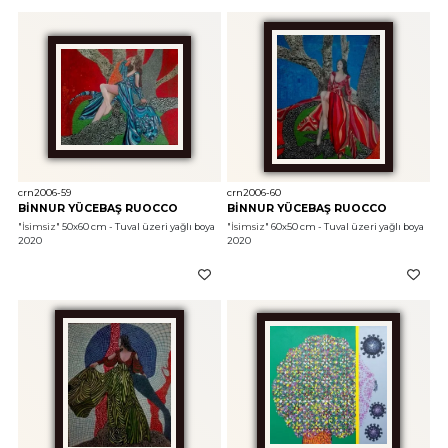
crn2006-59
crn2006-60
BİNNUR YÜCEBAŞ RUOCCO
BİNNUR YÜCEBAŞ RUOCCO
"İsimsiz"
 50x60 cm - Tuval üzeri yağlı boya 
"İsimsiz"
 60x50 cm - Tuval üzeri yağlı boya 
2020
2020