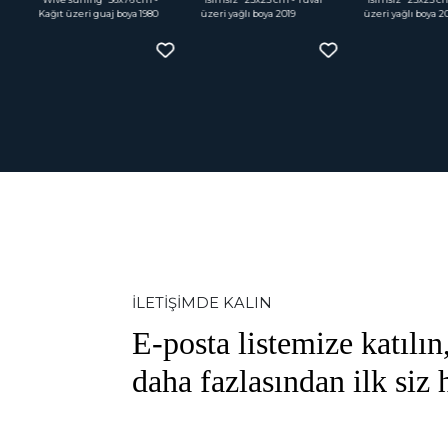
Kağıt üzeri guaj boya 1980
üzeri yağlı boya 2019
üzeri yağlı boya 20
İLETİŞİMDE KALIN
E-posta listemize katılın,
daha fazlasından ilk siz