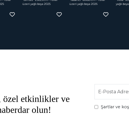
25
üzeri yağlı boya 2025
üzeri yağlı boya 2026
yağlı boya 
 özel etkinlikler ve
Şartlar ve ko
 haberdar olun!