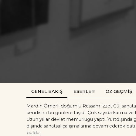
GENEL BAKIŞ
ESERLER
ÖZ GEÇMİŞ
Mardin Ömerli doğumlu Ressam İzzet Gül sanata o
kendisini bu günlere taşıdı. Çok sayıda karma ve 
Uzun yıllar devlet memurluğu yaptı. Yurtdışında 
dışında sanatsal çalışmalarına devam ederek batı 
buldu.