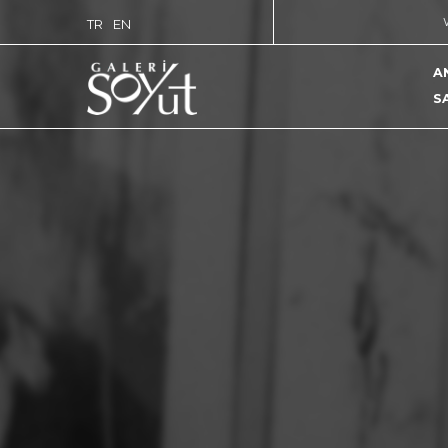
TR
EN
A
S