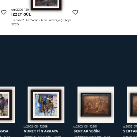
crn2006-129
İZZET GÜL
 
"İsimsiz"
 60x35 cm - Tuval üzeri yağlı boya 
2020
ss2602-05 - 12368
ss2602-06 - 12361
ss2602-07 -
AYA
NURETTİN AKKAYA
SERTAP YEĞİN
SERTAP 
 Tuval 
"İsimsiz"
 25x25 cm - Tuval 
"Yabancı"
 60x80 cm - Tuval 
"Mola"
 60x8