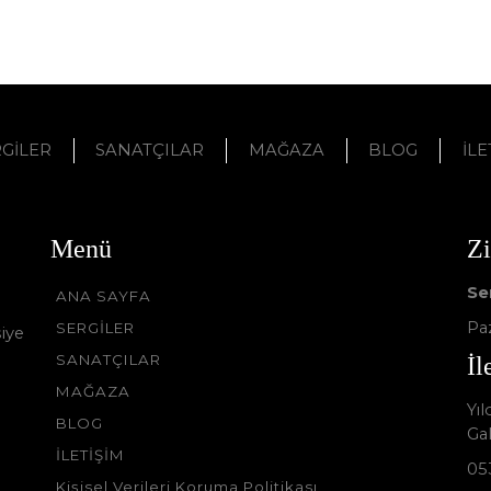
GİLER
SANATÇILAR
MAĞAZA
BLOG
İLE
Menü
Zi
Se
ANA SAYFA
Paz
SERGİLER
iye
SANATÇILAR
İl
MAĞAZA
Yı
BLOG
Ga
İLETİŞİM
05
Kişisel Verileri Koruma Politikası