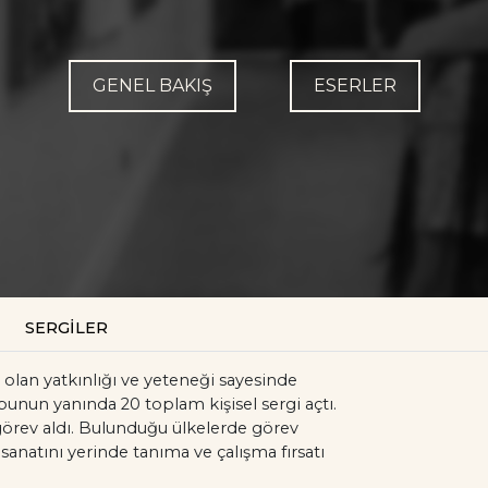
GENEL BAKIŞ
ESERLER
SERGİLER
lan yatkınlığı ve yeteneği sayesinde
bunun yanında 20 toplam kişisel sergi açtı.
görev aldı. Bulunduğu ülkelerde görev
sanatını yerinde tanıma ve çalışma fırsatı