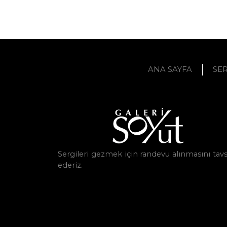
ANA SAYFA
SER
Sergileri gezmek için randevu alınmasını tavs
ederiz.