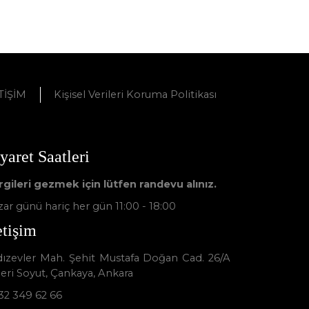
TİŞİM
Kişisel Verileri Koruma Politikası
yaret Saatleri
rgileri gezmek için lütfen randevu alınız.
ar günü hariç her gün 11:00 - 18:00
etişim
ldızevler Mah. Şehit Mustafa Doğan Cad. 26/A
leri Soyut, Çankaya, Ankara
32 349 62 66