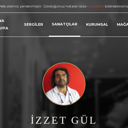
Web sitemiz yenilenmiştir. Gördüğünüz hataları bize
bu linkten
bildirebilirsini
NA
SANATÇILAR
SERGİLER
KURUMSAL
MAĞ
AYFA
İZZET GÜL