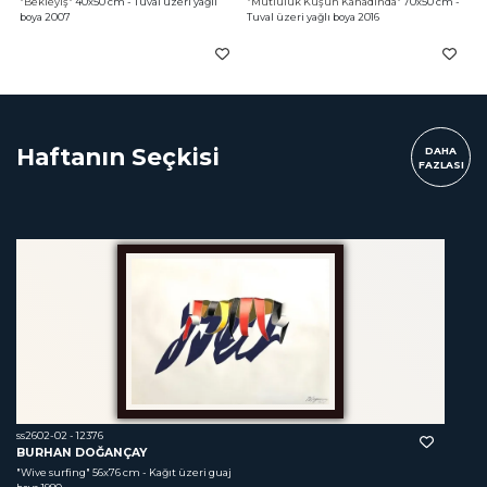
"Bekleyiş"
 40x50 cm - Tuval üzeri yağlı 
"Mutluluk Kuşun Kanadında"
 70x50 cm - 
boya 2007
Tuval üzeri yağlı boya 2016
Haftanın Seçkisi
DAHA
FAZLASI
ss2602-02 - 12376
BURHAN DOĞANÇAY
"Wive surfing"
 56x76 cm - Kağıt üzeri guaj 