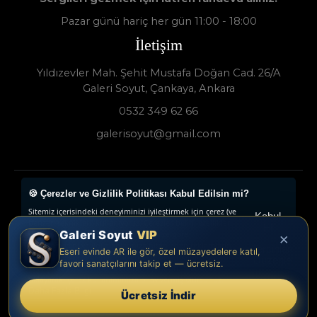
Pazar günü hariç her gün 11:00 - 18:00
İletişim
Yıldızevler Mah. Şehit Mustafa Doğan Cad. 26/A
Galeri Soyut, Çankaya, Ankara
0532 349 62 66
galerisoyut@gmail.com
🍪 Çerezler ve Gizlilik Politikası Kabul Edilsin mi?
Galeri Soyut - Sanat Galerisi 2024 © - Tüm Hakları
Sitemiz içerisindeki deneyiminizi iyileştirmek için çerez (ve
Saklıdır.
Kabul
benzeri teknikleri) kullanıyoruz. Çerezler, belirli özellikleri
Et
Galeri Soyut
VIP
daha iyi deneyimlemenizi, iletilerin size göre
×
www.collectivepeople.com.tr
uyarlanmasını ve ilgi alanlarınıza hitap eden reklamların
Tercihleri
Eseri evinde AR ile gör, özel müzayedelere katıl,
gösterilmesini sağlarlar. Lütfen Çerez Politikamızı okuyun
Düzenle
favori sanatçılarını takip et — ücretsiz.
veya çerez tercihlerinizi buradan ayarlayın. “Kabul et”e
tıklayarak, çerez kullanımımıza onay vermiş olursunuz.
Daha Fazla Bilgi
Ücretsiz İndir