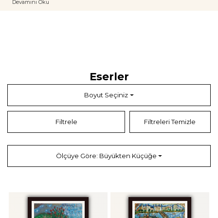
Devamını Oku
Sadi Diren Atölyesi'nde çalışarak seramik alanında eğitim aldı.
İşler
Birçok özel ve kamu koleksiyonunda yer alan birçok eseri bulunmaktadır.
Henri Rousseau ile bağlantısı var.
Sergiler
Türkiye, Avustralya, Pakistan, Almanya, Yunanistan, Türkmenistan, Suriye,
Ürdün ve İsviçre'de 40 kişisel sergi açtı ve 150'den fazla karma sergiye
katıldı.[1] 2009 yılında Yunan ressam Sophia Kalogeropoulou ile birlikte
Eserler
İzmir ve Ankara'da açtığı "Köprüler" adlı sergisinde, Ege Denizi'nin iki
yakasının ortak kültürüne ait eserlerin yer aldığı sergiler, iki ülke arasındaki
iyi ilişkilere adanmıştı.
Boyut Seçiniz
Kişisel Sergiler
2016 “Sınırsız Sevgi“, Galeri Çankaya, Ankara,[12]
2009 “Köprüler”, Devlet Resim ve Heykel Müzesi, Ankara (Sofia
Filtrele
Filtreleri Temizle
Kalegeropulos işbirliğiyle ),
2009 “Köprüler”, Devlet Resim ve Heykel Müzesi, İzmir (Sofia Kalegeropulos
işbirliği ile ),
1969 Taksim Sanat Galerisi, İstanbul
Ölçüye Göre: Büyükten Küçüğe