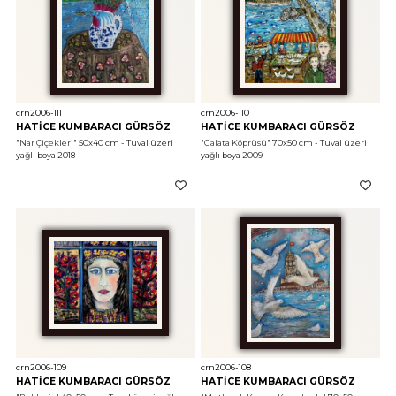
crn2006-111
crn2006-110
HATİCE KUMBARACI GÜRSÖZ
HATİCE KUMBARACI GÜRSÖZ
"Nar Çiçekleri"
 50x40 cm - Tuval üzeri 
"Galata Köprüsü"
 70x50 cm - Tuval üzeri 
yağlı boya 2018
yağlı boya 2009
crn2006-109
crn2006-108
HATİCE KUMBARACI GÜRSÖZ
HATİCE KUMBARACI GÜRSÖZ