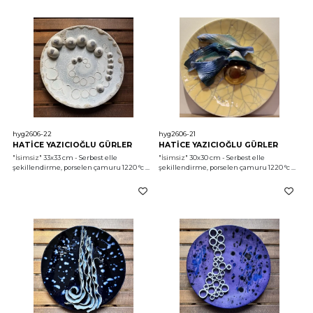
hyg2606-22
hyg2606-21
HATİCE YAZICIOĞLU GÜRLER
HATİCE YAZICIOĞLU GÜRLER
"İsimsiz"
 33x33 cm - Serbest elle 
"İsimsiz"
 30x30 cm - Serbest elle 
şekillendirme, porselen çamuru 1220 °c 
şekillendirme, porselen çamuru 1220 °c 
2026
2026