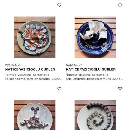
hyg2606-28
hyg2606-27
HATİCE YAZICIOĞLU GÜRLER
HATİCE YAZICIOĞLU GÜRLER
"İsimsiz"
 29x29 cm - Serbest elle 
"İsimsiz"
 31x31 cm - Serbest elle 
şekillendirme, porselen çamuru 1220 °c 
şekillendirme, porselen çamuru 1220 °c 
2026
2026