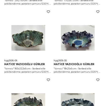
"İsimsiz"
 21x27x9 cm - Serbest elle 
"İsimsiz"
 17x25x7.5 cm - Serbest elle 
şekillendirme, porselen çamuru 1220 °c 
şekillendirme, porselen çamuru 1220 °c 
2026
2026
hyg2606-06
hyg2606-05
HATİCE YAZICIOĞLU GÜRLER
HATİCE YAZICIOĞLU GÜRLER
"İsimsiz"
 18.5x22,5x6 cm - Serbest elle 
"İsimsiz"
 18x25x6 cm - Serbest elle 
şekillendirme, porselen çamuru 1220 °c 
şekillendirme, porselen çamuru 1220 °c 
2026
2026