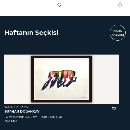
Haftanın Seçkisi
DAHA
FAZLASI
ss2602-02 - 12376
BURHAN DOĞANÇAY
"Wive surfing"
 56x76 cm - Kağıt üzeri guaj 
boya 1980