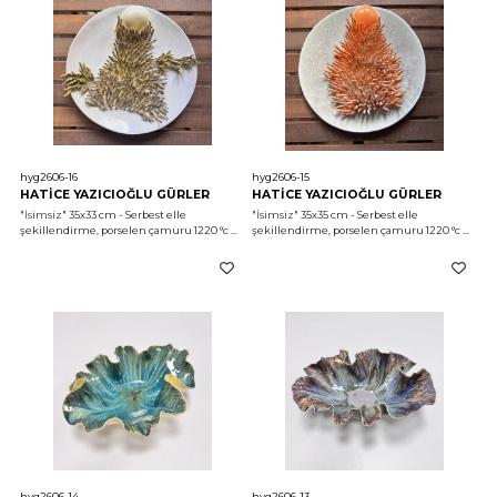
hyg2606-16
hyg2606-15
HATİCE YAZICIOĞLU GÜRLER
HATİCE YAZICIOĞLU GÜRLER
"İsimsiz"
 35x33 cm - Serbest elle 
"İsimsiz"
 35x35 cm - Serbest elle 
şekillendirme, porselen çamuru 1220 °c 
şekillendirme, porselen çamuru 1220 °c 
2026
2026
hyg2606-14
hyg2606-13