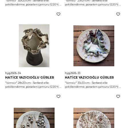
"İsimsiz"
 30x20 cm - Serbest elle 
"İsimsiz"
 29x21 cm - Serbest elle 
şekillendirme, porselen çamuru 1220 °c 
şekillendirme, porselen çamuru 1220 °c 
2026
2026
hyg2606-34
hyg2606-33
HATİCE YAZICIOĞLU GÜRLER
HATİCE YAZICIOĞLU GÜRLER
"İsimsiz"
 28x20 cm - Serbest elle 
"İsimsiz"
 33x33 cm - Serbest elle 
şekillendirme, porselen çamuru 1220 °c 
şekillendirme, porselen çamuru 1220 °c 
2026
2026