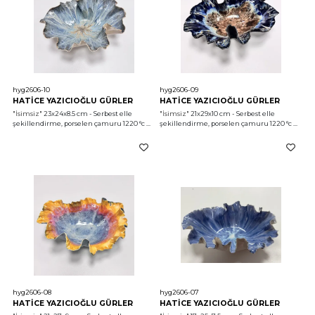
hyg2606-10
hyg2606-09
HATİCE YAZICIOĞLU GÜRLER
HATİCE YAZICIOĞLU GÜRLER
"İsimsiz"
 23x24x8.5 cm - Serbest elle 
"İsimsiz"
 21x29x10 cm - Serbest elle 
şekillendirme, porselen çamuru 1220 °c 
şekillendirme, porselen çamuru 1220 °c 
2026
2026
hyg2606-08
hyg2606-07
HATİCE YAZICIOĞLU GÜRLER
HATİCE YAZICIOĞLU GÜRLER