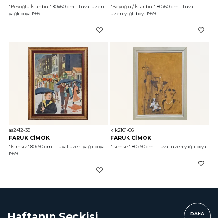
"Beyoğlu İstanbul"
 80x60 cm - Tuval üzeri 
"Beyoğlu / İstanbul"
 80x60 cm - Tuval 
yağlı boya 1999
üzeri yağlı boya 1999
as2412-39
klk2101-06
FARUK CİMOK
FARUK CİMOK
"İsimsiz"
 80x60 cm - Tuval üzeri yağlı boya 
"İsimsiz"
 80x60 cm - Tuval üzeri yağlı boya 
1999
Haftanın Seçkisi
DAHA