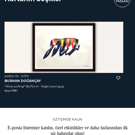
FAZLASI
ss2602-02 - 12376
BURHAN DOĞANÇAY
"Wive surfing"
 56x76 cm - Kağıt üzeri guaj 
boya 1980
İLETİŞİMDE KALIN
E-posta listemize katılın, özel etkinlikler ve daha fazlasından ilk
siz haberdar olun!