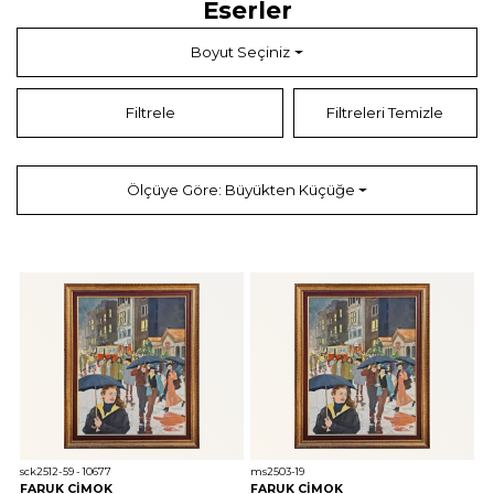
Eserler
Boyut Seçiniz
Filtrele
Filtreleri Temizle
Ölçüye Göre: Büyükten Küçüğe
sck2512-59 - 10677
ms2503-19
FARUK CİMOK
FARUK CİMOK