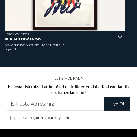
ss2602-02 - 12376
BURHAN DOĞANÇAY
"Wive surfing"
 56x76 cm - Kağıt üzeri guaj 
boya 1980
İLETİŞİMDE KALIN
E-posta listemize katılın, özel etkinlikler ve daha fazlasından ilk
siz haberdar olun!
Şartlar ve koşulları kabul ediyorum