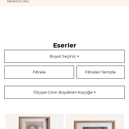
Devamını Oku
Eserlerinde genellikle düşsel bir dünya hakimdir; figürler, doğa motifleri ve
soyut unsurlar birbirine geçmiş bir kompozisyon içinde sunulur. Özellikle
yağlıboya çalışmalarında kullandığı yeşil tonlar, belirgin fırça darbeleri ve
sürreal portreleri onun imzası niteliğindedir. Eserleri Ankara Resim ve
Heykel Müzesi dahil olmak üzere pek çok kamu ve özel koleksiyonda yer
alan sanatçı, 1990 yılında İstanbul’da vefat etmiştir.
Eserler
Boyut Seçiniz
Filtrele
Filtreleri Temizle
Ölçüye Göre: Büyükten Küçüğe