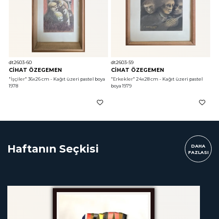
dt2603-60
dt2603-59
CİHAT ÖZEGEMEN
CİHAT ÖZEGEMEN
"İşçiler"
 36x26 cm - Kağıt üzeri pastel boya 
"Erkekler"
 24x28 cm - Kağıt üzeri pastel 
1978
boya 1979
Haftanın Seçkisi
DAHA
FAZLASI