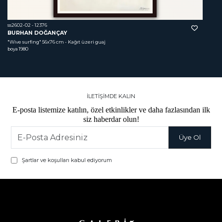
ss2602-02 - 12376
BURHAN DOĞANÇAY
"Wive surfing"
 56x76 cm - Kağıt üzeri guaj 
boya 1980
İLETİŞİMDE KALIN
E-posta listemize katılın, özel etkinlikler ve daha fazlasından ilk
siz haberdar olun!
Şartlar ve koşulları kabul ediyorum