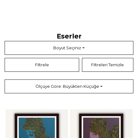
İç Mimarideki mesleki gelişim gelişimi yanı sıra, ikisi TÜYAP'ta olmak üzere
birçok karma sergide resimleri sergilendi.
Farklı firmalarda, çeşitli projelerde edindiği mesleki deneyimden sonra,
profesyonellerin katılımı Evrensel Mimarlık'ta devam etmektedir.
Eserler
Boyut Seçiniz
Filtrele
Filtreleri Temizle
Ölçüye Göre: Büyükten Küçüğe