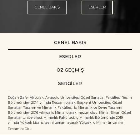
GENEL BAKIŞ
ESERLER
GENEL BAKIŞ
ESERLER
ÖZ GEÇMİŞ
SERGİLER
D
oğan Zafer Akbulak, Anadolu Üniversitesi Güzel Sanatlar Fakültesi Resim
Bölümünden 2014 yılında Ressam olarak, Başkent Üniversitesi Güzel
Sanatlar, Tasarım ve Mimarlık Fakültesi, İç Mimarlık ve Çevre Tasarımı
Bölümünden 2016 yılında İç Mimar olarak mezun oldu. Mimar Sinan Güzel
Sanatlar Üniversitesi, Mimarlık Fakültesi, İç Mimarlık Bölümünde 2019
yılında Yüksek Lisans tezini tamamlayarak Yüksek İç Mimar ünvanını
aldı.
2020 yılından bu yana Hacettepe Üniversitesi Güzel Sanatlar
Devamını Oku
Enstitüsünde İç Mimarlık ve Çevre Tasarımı Doktora Programına devam
etmektedir.