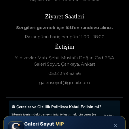
Ziyaret Saatleri
Sergileri gezmek için lütfen randevu alınız.
Pazar günü hariç her gün 11:00 - 18:00
İletişim
Yıldızevler Mah. Şehit Mustafa Doğan Cad. 26/A
Galeri Soyut, Çankaya, Ankara
0532 349 62 66
galerisoyut@gmail.com
🍪 Çerezler ve Gizlilik Politikası Kabul Edilsin mi?
Galeri Soyut - Sanat Galerisi 2024 © - Tüm Hakları
Sitemiz içerisindeki deneyiminizi iyileştirmek için çerez (ve
Saklıdır.
Kabul
benzeri teknikleri) kullanıyoruz. Çerezler, belirli özellikleri
Et
Galeri Soyut
VIP
daha iyi deneyimlemenizi, iletilerin size göre
×
www.collectivepeople.com.tr
uyarlanmasını ve ilgi alanlarınıza hitap eden reklamların