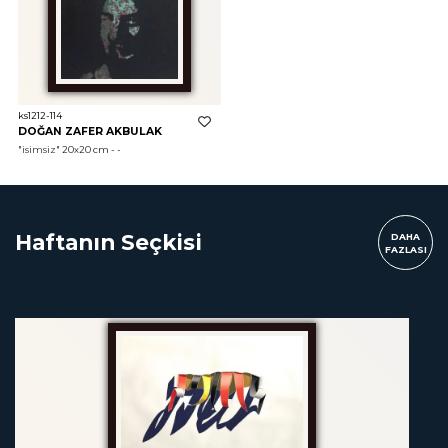
ks1212-114
DOĞAN ZAFER AKBULAK
"isimsiz"
 20x20 cm - - 
Haftanın Seçkisi
DAHA
FAZLASI