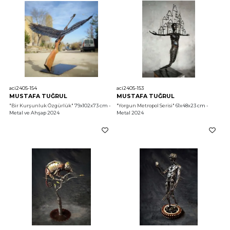
aci2405-154
aci2405-153
MUSTAFA TUĞRUL
MUSTAFA TUĞRUL
"Bir Kurşunluk Özgürlük"
 79x102x73 cm - 
"Yorgun Metropol Serisi"
 61x48x23 cm - 
Metal ve Ahşap 2024
Metal 2024