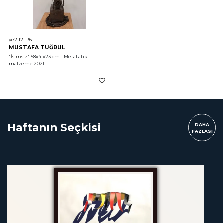
ye2112-136
MUSTAFA TUĞRUL
"İsimsiz"
 58x41x23 cm - Metal atık 
malzeme 2021
Haftanın Seçkisi
DAHA
FAZLASI