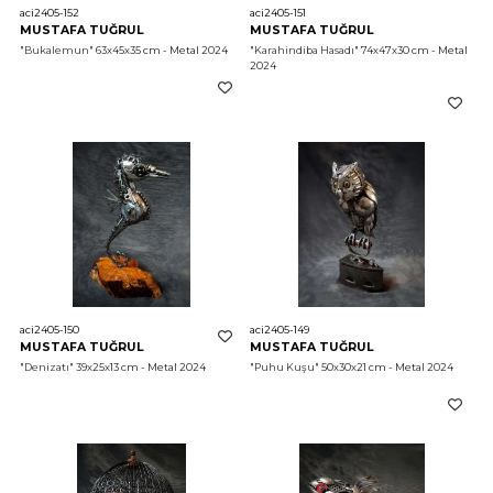
aci2405-152
aci2405-151
MUSTAFA TUĞRUL
MUSTAFA TUĞRUL
"Bukalemun"
 63x45x35 cm - Metal 2024
"Karahindiba Hasadı"
 74x47x30 cm - Metal 
2024
aci2405-150
aci2405-149
MUSTAFA TUĞRUL
MUSTAFA TUĞRUL
"Denizatı"
 39x25x13 cm - Metal 2024
"Puhu Kuşu"
 50x30x21 cm - Metal 2024