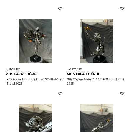
aa2502-164
aa2502-163
MUSTAFA TUĞRUL
MUSTAFA TUĞRUL
"Kilit bedenler serisi (detay)"
 70x56x30 cm 
"Bir Düş’ün Evrimi"
 120x118x35 cm - Metal 
- Metal 2025
2025