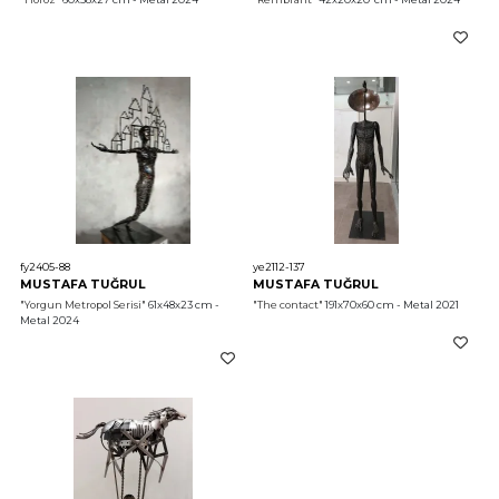
fy2405-88
ye2112-137
MUSTAFA TUĞRUL
MUSTAFA TUĞRUL
"Yorgun Metropol Serisi"
 61x48x23 cm - 
"The contact"
 191x70x60 cm - Metal 2021
Metal 2024