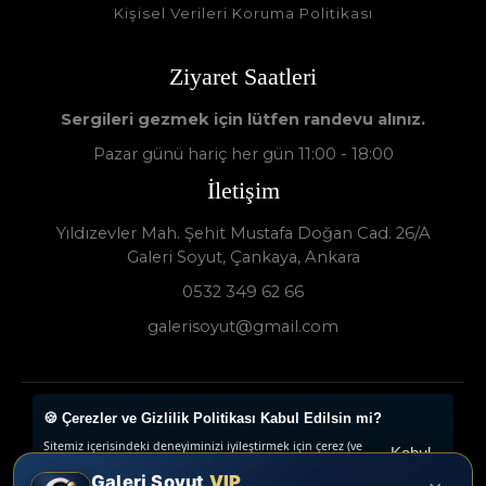
Kişisel Verileri Koruma Politikası
Ziyaret Saatleri
Sergileri gezmek için lütfen randevu alınız.
Pazar günü hariç her gün 11:00 - 18:00
İletişim
Yıldızevler Mah. Şehit Mustafa Doğan Cad. 26/A
Galeri Soyut, Çankaya, Ankara
0532 349 62 66
galerisoyut@gmail.com
🍪 Çerezler ve Gizlilik Politikası Kabul Edilsin mi?
Galeri Soyut - Sanat Galerisi 2024 © - Tüm Hakları
Sitemiz içerisindeki deneyiminizi iyileştirmek için çerez (ve
Saklıdır.
Kabul
benzeri teknikleri) kullanıyoruz. Çerezler, belirli özellikleri
Et
Galeri Soyut
VIP
daha iyi deneyimlemenizi, iletilerin size göre