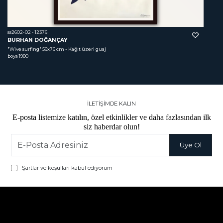
ss2602-02 - 12376
BURHAN DOĞANÇAY
"Wive surfing"
 56x76 cm - Kağıt üzeri guaj 
boya 1980
İLETİŞİMDE KALIN
E-posta listemize katılın, özel etkinlikler ve daha fazlasından ilk
siz haberdar olun!
Şartlar ve koşulları kabul ediyorum