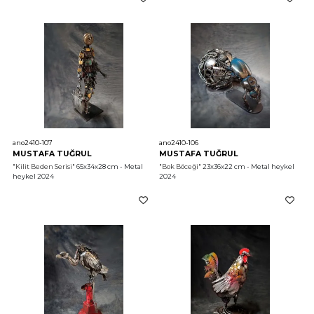
ano2410-107
ano2410-106
MUSTAFA TUĞRUL
MUSTAFA TUĞRUL
"Kilit Beden Serisi"
 65x34x28 cm - Metal 
"Bok Böceği"
 23x36x22 cm - Metal heykel 
heykel 2024
2024