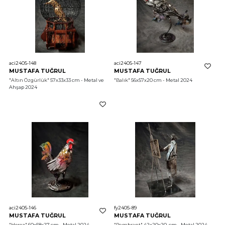
aci2405-148
aci2405-147
MUSTAFA TUĞRUL
MUSTAFA TUĞRUL
"Altın Özgürlük"
 57x33x33 cm - Metal ve 
"Balık"
 56x57x20 cm - Metal 2024
Ahşap 2024
aci2405-146
fy2405-89
MUSTAFA TUĞRUL
MUSTAFA TUĞRUL
"Horoz"
 60x58x27 cm - Metal 2024
"Rembrant"
 42x20x20  cm - Metal 2024