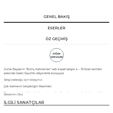
GENEL BAKIŞ
ESERLER
ÖZ GEÇMİŞ
DİĞER
SERGİLER
Zuhal Baysar’ın “Bilinç Katmanları” adlı kişisel sergisi 4 – 19 Ocak tarihleri
arasında Galeri Soyut’ta izleyicilerle buluşuyor.
Sergi kataloğu için tıklayınız.
Çok Katmanlı Gerçekliğin Resimleri
Çevremizde olup bitenleri her gün medyadan akan sarsıcı haberler, renkli
Devamını Oku
reklamlar, şiddet dolu görüntülerle öğrenmek gerçeklik algımızı zedeliyor.
Bombalar düşerken, çok yakınımızda bir sürü insan ölürken biz aynı zamanda
İLGİLİ SANATÇILAR
günlük yaşantımıza devam ediyor; yemek yiyor, uyuyor, sevdiklerimize vakit
ayırmaya çalışıyoruz. Baudrillard’ın tabiriyle “simülasyon toplumuna” tamamen