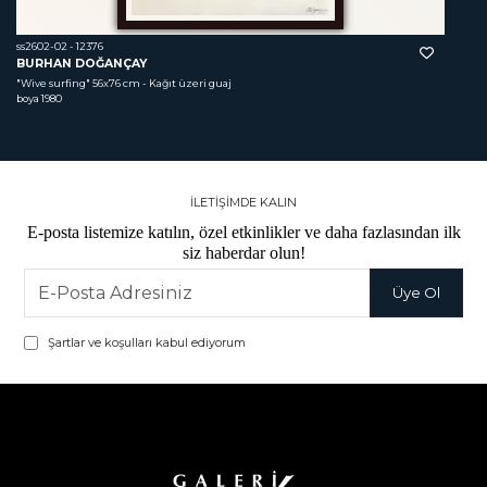
ss2602-02 - 12376
BURHAN DOĞANÇAY
"Wive surfing"
 56x76 cm - Kağıt üzeri guaj 
boya 1980
İLETİŞİMDE KALIN
E-posta listemize katılın, özel etkinlikler ve daha fazlasından ilk
siz haberdar olun!
Şartlar ve koşulları kabul ediyorum