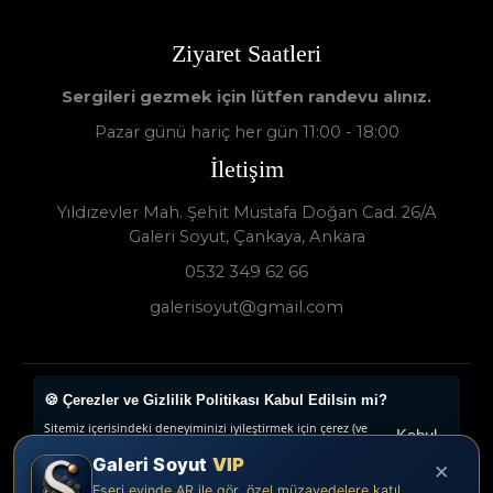
Ziyaret Saatleri
Sergileri gezmek için lütfen randevu alınız.
Pazar günü hariç her gün 11:00 - 18:00
İletişim
Yıldızevler Mah. Şehit Mustafa Doğan Cad. 26/A
Galeri Soyut, Çankaya, Ankara
0532 349 62 66
galerisoyut@gmail.com
🍪 Çerezler ve Gizlilik Politikası Kabul Edilsin mi?
Galeri Soyut - Sanat Galerisi 2024 © - Tüm Hakları
Sitemiz içerisindeki deneyiminizi iyileştirmek için çerez (ve
Saklıdır.
Kabul
benzeri teknikleri) kullanıyoruz. Çerezler, belirli özellikleri
Et
Galeri Soyut
VIP
daha iyi deneyimlemenizi, iletilerin size göre
×
www.collectivepeople.com.tr
uyarlanmasını ve ilgi alanlarınıza hitap eden reklamların
Tercihleri
Eseri evinde AR ile gör, özel müzayedelere katıl,