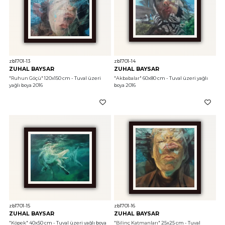
zb1701-13
zb1701-14
ZUHAL BAYSAR
ZUHAL BAYSAR
"Ruhun Göçü"
 120x150 cm - Tuval üzeri 
"Akbabalar"
 60x80 cm - Tuval üzeri yağlı 
yağlı boya 2016
boya 2016
zb1701-15
zb1701-16
ZUHAL BAYSAR
ZUHAL BAYSAR
"Köpek"
 40x50 cm - Tuval üzeri yağlı boya 
"Bilinç Katmanları"
 25x25 cm - Tuval 