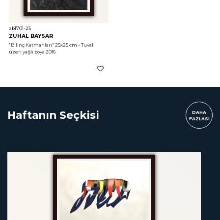
zb1701-25
ZUHAL BAYSAR
"Bilinç Katmanları"
 25x25 cm - Tuval 
üzeri yağlı boya 2016
Haftanın Seçkisi
DAHA
FAZLASI