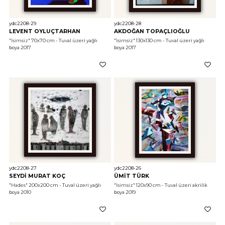
ydc2208-29
ydc2208-28
LEVENT OYLUÇTARHAN
AKDOĞAN TOPAÇLIOĞLU
"İsimsiz"
 70x70 cm - Tuval üzeri yağlı 
"İsimsiz"
 130x130 cm - Tuval üzeri yağlı 
boya 2017
boya 2017
ydc2208-27
ydc2208-26
SEYDİ MURAT KOÇ
ÜMİT TÜRK
"Hades"
 200x200 cm - Tuval üzeri yağlı 
"İsimsiz"
 120x90 cm - Tuval üzeri akrilik 
boya 2010
boya 2019