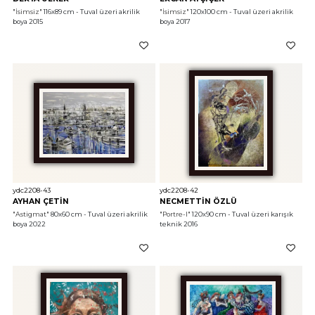
"İsimsiz"
 116x89 cm - Tuval üzeri akrilik 
"İsimsiz"
 120x100 cm - Tuval üzeri akrilik 
boya 2015
boya 2017
ydc2208-43
ydc2208-42
AYHAN ÇETİN
NECMETTİN ÖZLÜ
"Astigmat"
 80x60 cm - Tuval üzeri akrilik 
"Portre-I"
 120x90 cm - Tuval üzeri karışık 
boya 2022
teknik 2016