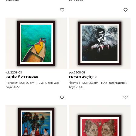
ydc2208-09
ydc2208-08
KADİR ÖZTOPRAK
ERCAN AYÇİÇEK
"İsimsiz"
 150x120 cm - Tuval üzeri yağlı 
"İsimsiz"
 120x120 cm - Tuval üzeri akrilik 
boya 2022
boya 2020