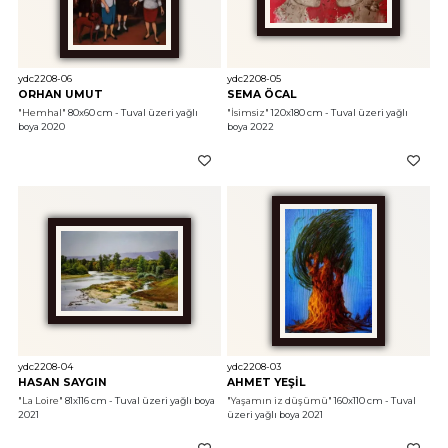
ydc2208-06
ydc2208-05
ORHAN UMUT
SEMA ÖCAL
"Hemhal"
 80x60 cm - Tuval üzeri yağlı 
"İsimsiz"
 120x180 cm - Tuval üzeri yağlı 
boya 2020
boya 2022
ydc2208-04
ydc2208-03
HASAN SAYGIN
AHMET YEŞİL
"La Loire"
 81x116 cm - Tuval üzeri yağlı boya 
"Yaşamın iz düşümü"
 160x110 cm - Tuval 
2021
üzeri yağlı boya 2021