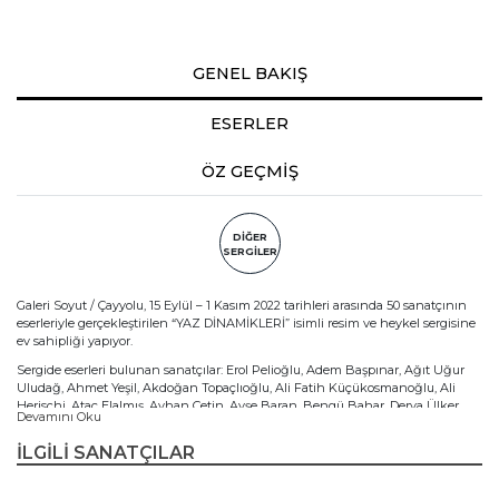
GENEL BAKIŞ
ESERLER
ÖZ GEÇMİŞ
DİĞER
SERGİLER
Galeri Soyut / Çayyolu, 15 Eylül – 1 Kasım 2022 tarihleri arasında 50 sanatçının
eserleriyle gerçekleştirilen “YAZ DİNAMİKLERİ” isimli resim ve heykel sergisine
ev sahipliği yapıyor.
Sergide eserleri bulunan sanatçılar: Erol Pelioğlu, Adem Başpınar, Ağıt Uğur
Uludağ, Ahmet Yeşil, Akdoğan Topaçlıoğlu, Ali Fatih Küçükosmanoğlu, Ali
Herischi, Ataç Elalmış, Ayhan Çetin, Ayşe Baran, Bengü Bahar, Derya Ülker,
Devamını Oku
Derya Yıldız, Duygu Aydoğan, Emrah Emir, Engin Korkmaz, Ercan Ayçiçek,
Ergin İnan, Evren Temel, Hakan Eraslan, Hakan Esmer, Hasan Basri İnan,
İLGİLİ SANATÇILAR
Hasan Çağlayan, Hasan Saygın, Ilgın Erdem, Kadir Ablak, Kadir Öztoprak, Kadir
Şişginoğlu, Levent Oyluçtarhan, Lütfü Kaplanoğlu, Mahmoud Azadnia,
Mehmet Sakızcı, Mehmet Yıldırım, Metin Kalkızoğlu, Murat Tolga, Naciye