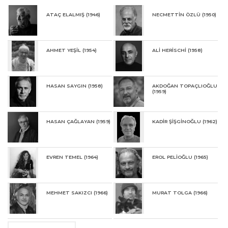
Bozdoğan, Necmettin Özlü, Nurettin Akkaya, Orhan Umut, Parvin
Ghorbanzadeh Dizaji, Sema Öcal, Sertap Yeğin, Seydi Murat Koç, Sümeyye
ATAÇ ELALMIŞ (1946)
NECMETTİN ÖZLÜ (1950)
Yuşan, Şirin Yılmaz, Tamer Bilgiç, Tamer Derican, Ümit Türk, Yusuf Şengür,
Zafer Malkoç
AHMET YEŞİL (1954)
ALİ HERİSCHİ (1958)
HASAN SAYGIN (1958)
AKDOĞAN TOPAÇLIOĞLU
(1959)
HASAN ÇAĞLAYAN (1959)
KADİR ŞİŞGİNOĞLU (1962)
EVREN TEMEL (1964)
EROL PELİOĞLU (1965)
MEHMET SAKIZCI (1966)
MURAT TOLGA (1966)