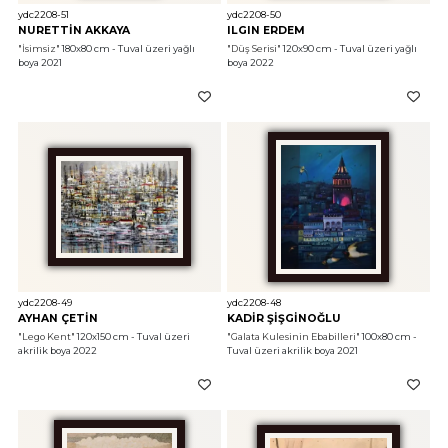
ydc2208-51
ydc2208-50
NURETTİN AKKAYA
ILGIN ERDEM
"İsimsiz"
 180x80 cm - Tuval üzeri yağlı 
"Düş Serisi"
 120x90 cm - Tuval üzeri yağlı 
boya 2021
boya 2022
ydc2208-49
ydc2208-48
AYHAN ÇETİN
KADİR ŞİŞGİNOĞLU
"Lego Kent"
 120x150 cm - Tuval üzeri 
"Galata Kulesinin Ebabilleri"
 100x80 cm - 
akrilik boya 2022
Tuval üzeri akrilik boya 2021