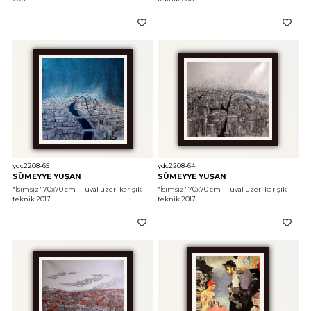
ydc2208-65
ydc2208-64
SÜMEYYE YUŞAN
SÜMEYYE YUŞAN
"İsimsiz"
 70x70 cm - Tuval üzeri karışık 
"İsimsiz"
 70x70 cm - Tuval üzeri karışık 
teknik 2017
teknik 2017