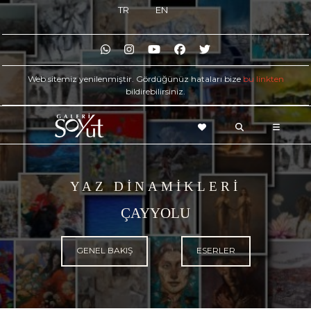
TR
EN
Web sitemiz yenilenmiştir. Gördüğünüz hataları bize
bu linkten
bildirebilirsiniz.
YAZ DİNAMİKLERİ
ÇAYYOLU
GENEL BAKIŞ
ESERLER