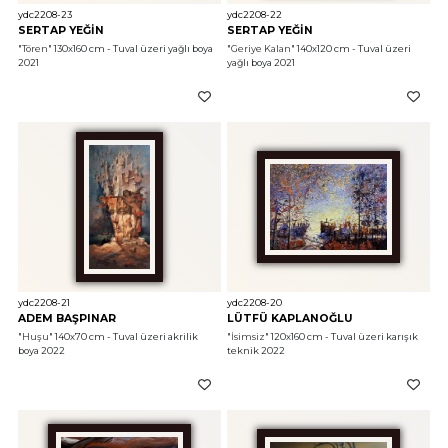
ydc2208-23
ydc2208-22
SERTAP YEĞİN
SERTAP YEĞİN
"Tören"
 130x160 cm - Tuval üzeri yağlı boya 
"Geriye Kalan"
 140x120 cm - Tuval üzeri 
2021
yağlı boya 2021
ydc2208-21
ydc2208-20
ADEM BAŞPINAR
LÜTFÜ KAPLANOĞLU
"Huşu"
 140x70 cm - Tuval üzeri akrilik 
"İsimsiz"
 120x160 cm - Tuval üzeri karışık 
boya 2022
teknik 2022