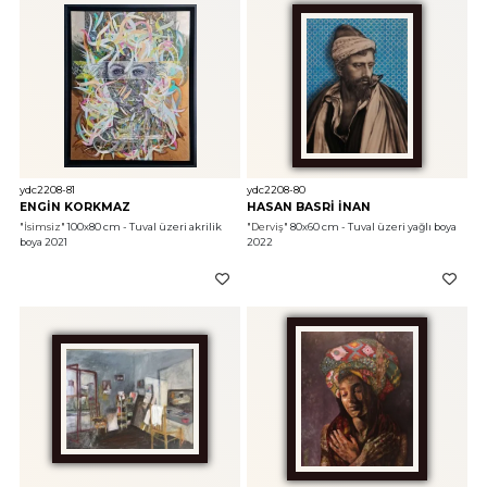
ydc2208-81
ydc2208-80
ENGİN KORKMAZ
HASAN BASRİ İNAN
"İsimsiz"
 100x80 cm - Tuval üzeri akrilik 
"Derviş"
 80x60 cm - Tuval üzeri yağlı boya 
boya 2021
2022