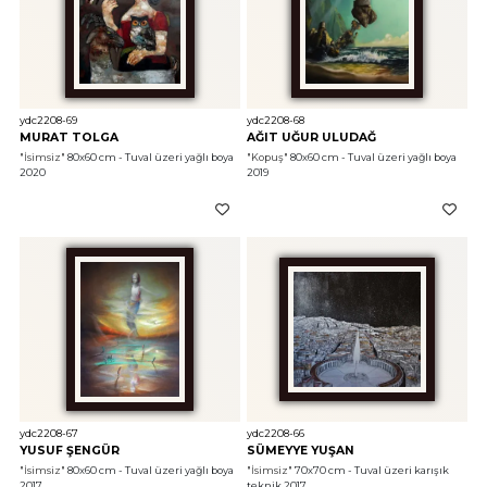
ydc2208-69
ydc2208-68
MURAT TOLGA
AĞIT UĞUR ULUDAĞ
"İsimsiz"
 80x60 cm - Tuval üzeri yağlı boya 
"Kopuş"
 80x60 cm - Tuval üzeri yağlı boya 
2020
2019
ydc2208-67
ydc2208-66
YUSUF ŞENGÜR
SÜMEYYE YUŞAN
"İsimsiz"
 80x60 cm - Tuval üzeri yağlı boya 
"İsimsiz"
 70x70 cm - Tuval üzeri karışık 
2017
teknik 2017