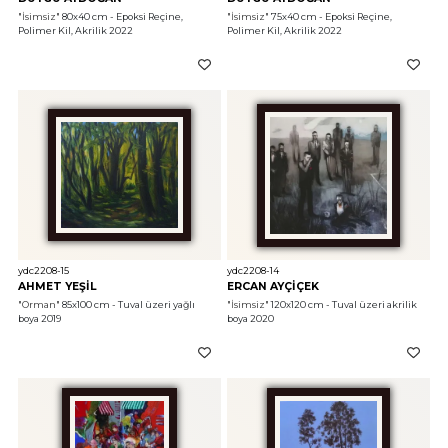
"İsimsiz"
 80x40 cm - Epoksi Reçine, 
"İsimsiz"
 75x40 cm - Epoksi Reçine, 
Polimer Kil, Akrilik 2022
Polimer Kil, Akrilik 2022
ydc2208-15
ydc2208-14
AHMET YEŞİL
ERCAN AYÇİÇEK
"Orman"
 85x100 cm - Tuval üzeri yağlı 
"İsimsiz"
 120x120 cm - Tuval üzeri akrilik 
boya 2019
boya 2020