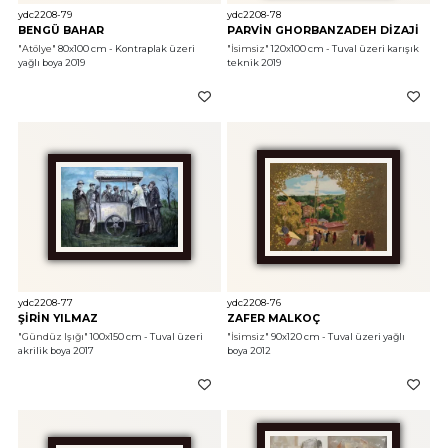
ydc2208-79
ydc2208-78
BENGÜ BAHAR
PARVİN GHORBANZADEH DİZAJİ
"Atölye"
 80x100 cm - Kontraplak üzeri 
"İsimsiz"
 120x100 cm - Tuval üzeri karışık 
yağlı boya 2019
teknik 2019
ydc2208-77
ydc2208-76
ŞİRİN YILMAZ
ZAFER MALKOÇ
"Gündüz Işığı"
 100x150 cm - Tuval üzeri 
"İsimsiz"
 90x120 cm - Tuval üzeri yağlı 
akrilik boya 2017
boya 2012