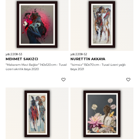
ydc2208-53
ydc2208-52
MEHMET SAKIZCI
NURETTİN AKKAYA
"Makaram Mavi Bağlar"
 140x120 cm - Tuval 
"İsimsiz"
 150x70 cm - Tuval üzeri yağlı 
üzeri akrilik boya 2020
boya 2021