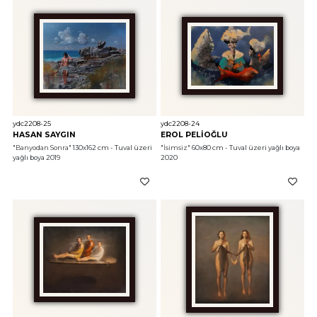
ydc2208-25
ydc2208-24
HASAN SAYGIN
EROL PELİOĞLU
"Banyodan Sonra"
 130x162 cm - Tuval üzeri 
"İsimsiz"
 60x80 cm - Tuval üzeri yağlı boya 
yağlı boya 2019
2020