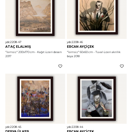
ydc2208-47
ydc2208-46
ATAÇ ELALMIŞ
ERCAN AYÇİÇEK
"İsimsiz"
 200x170 cm - Kağıt üzeri desen 
"İsimsiz"
 60x60 cm - Tuval üzeri akrilik 
2017
boya 2018
ydc2208-45
ydc2208-44
DERYA ÜLKER
ERCAN AYÇİÇEK