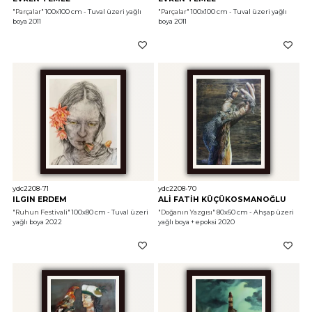
"Parçalar"
 100x100 cm - Tuval üzeri yağlı 
"Parçalar"
 100x100 cm - Tuval üzeri yağlı 
boya 2011
boya 2011
ydc2208-71
ydc2208-70
ILGIN ERDEM
ALİ FATİH KÜÇÜKOSMANOĞLU
"Ruhun Festivali"
 100x80 cm - Tuval üzeri 
"Doğanın Yazgısı"
 80x60 cm - Ahşap üzeri 
yağlı boya 2022
yağlı boya + epoksi 2020