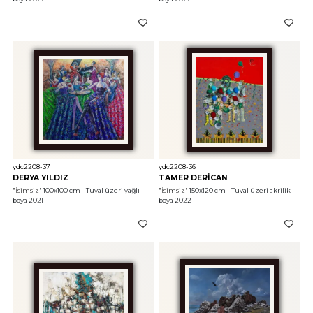
ydc2208-37
ydc2208-36
DERYA YILDIZ
TAMER DERİCAN
"İsimsiz"
 100x100 cm - Tuval üzeri yağlı 
"İsimsiz"
 150x120 cm - Tuval üzeri akrilik 
boya 2021
boya 2022