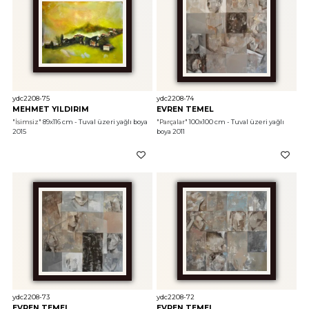
ydc2208-75
ydc2208-74
MEHMET YILDIRIM
EVREN TEMEL
"İsimsiz"
 89x116 cm - Tuval üzeri yağlı boya 
"Parçalar"
 100x100 cm - Tuval üzeri yağlı 
2015
boya 2011
ydc2208-73
ydc2208-72
EVREN TEMEL
EVREN TEMEL