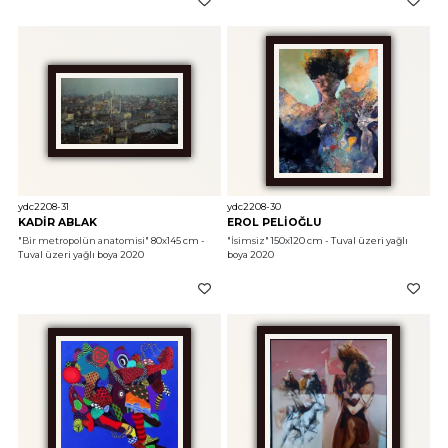
ydc2208-31
ydc2208-30
KADİR ABLAK
EROL PELİOĞLU
"Bir metropolün anatomisi"
 80x145 cm - 
"İsimsiz"
 150x120 cm - Tuval üzeri yağlı 
Tuval üzeri yağlı boya 2020
boya 2020