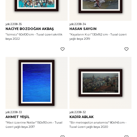
ydc2208-35
ydc2208-34
NACİYE BOZDOĞAN AKBAŞ
HASAN SAYGIN
"İsimsiz"
 60x100 cm - Tuval üzeri akrilik 
"Kayaların Kızı"
 130x162 cm - Tuval üzeri 
boya 2022
yağlı boya 2019
ydc2208-33
ydc2208-32
AHMET YEŞİL
KADİR ABLAK
"Mavi üzerine Notlar"
 150x110 cm - Tuval 
"Bir metropolün anatomisi"
 80x145 cm - 
üzeri yağlı boya 2017
Tuval üzeri yağlı boya 2020