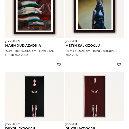
ydc2208-19
ydc2208-18
MAHMOUD AZADNİA
METİN KALKIZOĞLU
"Süreklilik"
 100x100 cm - Tuval üzeri 
"İsimsiz"
 89x99 cm - Tuval üzeri akrilik 
akrilik boya 2022
boya 2015
ydc2208-17
ydc2208-16
DUYGU AYDOĞAN
DUYGU AYDOĞAN