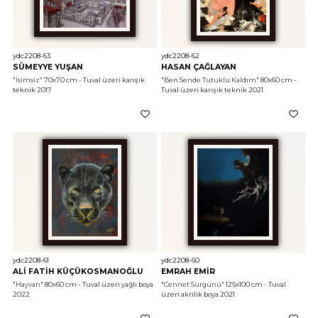
ydc2208-63
ydc2208-62
SÜMEYYE YUŞAN
HASAN ÇAĞLAYAN
"İsimsiz"
 70x70 cm - Tuval üzeri karışık 
"Ben Sende Tutuklu Kaldım"
 80x60 cm - 
teknik 2017
Tuval üzeri karışık teknik 2021
ydc2208-61
ydc2208-60
ALİ FATİH KÜÇÜKOSMANOĞLU
EMRAH EMİR
"Hayvan"
 80x60 cm - Tuval üzeri yağlı boya 
"Cennet Sürgünü"
 125x100 cm - Tuval 
2022
üzeri akrilik boya 2021