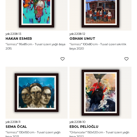
ydc2208-13
ydc2208-12
HAKAN ESMER
ORHAN UMUT
"İsimsiz"
 116x89 cm - Tuval üzeri yağlı boya 
"İsimsiz"
 100x80 cm - Tuval üzeri akrilik 
2015
boya 2020
ydc2208-11
ydc2208-10
SEMA ÖCAL
EROL PELİOĞLU
"İsimsiz"
 130x150 cm - Tuval üzeri yağlı 
"Ortancalar"
 150x120 cm - Tuval üzeri yağlı 
boya 2021
boya 2022