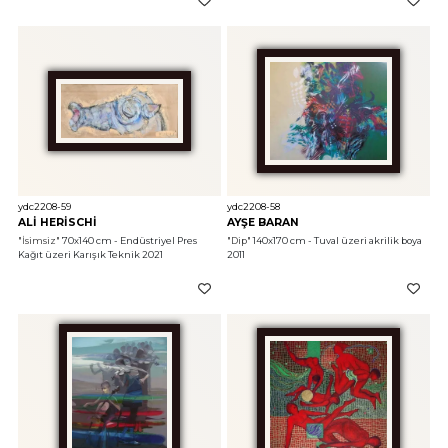
ydc2208-59
ydc2208-58
ALİ HERİSCHİ
AYŞE BARAN
"İsimsiz"
 70x140 cm - Endüstriyel Pres 
"Dip"
 140x170 cm - Tuval üzeri akrilik boya 
Kağıt üzeri Karışık Teknik 2021
2011