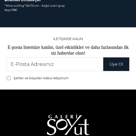
BURHAN DOĞANÇAY
"Wive surfing"
 56x76 cm - Kağıt üzeri guaj 
boya 1980
İLETİŞİMDE KALIN
E-posta listemize katılın, özel etkinlikler ve daha fazlasından ilk
siz haberdar olun!
Şartlar ve koşulları kabul ediyorum