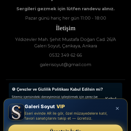
Sergileri gezmek için lütfen randevu alınız.
Pazar günü hariç her gün 11:00 - 18:00
İletişim
Yıldızevler Mah. Şehit Mustafa Doğan Cad. 26/A
Galeri Soyut, Çankaya, Ankara
0532 349 62 66
galerisoyut@gmail.com
🍪 Çerezler ve Gizlilik Politikası Kabul Edilsin mi?
Galeri Soyut - Sanat Galerisi 2024 © - Tüm Hakları
Sitemiz içerisindeki deneyiminizi iyileştirmek için çerez (ve
Saklıdır.
Kabul
benzeri teknikleri) kullanıyoruz. Çerezler, belirli özellikleri
Et
Galeri Soyut
VIP
daha iyi deneyimlemenizi, iletilerin size göre
×
www.collectivepeople.com.tr
uyarlanmasını ve ilgi alanlarınıza hitap eden reklamların
Tercihleri
Eseri evinde AR ile gör, özel müzayedelere katıl,
gösterilmesini sağlarlar. Lütfen Çerez Politikamızı okuyun
Düzenle
favori sanatçılarını takip et — ücretsiz.
veya çerez tercihlerinizi buradan ayarlayın. “Kabul et”e
tıklayarak, çerez kullanımımıza onay vermiş olursunuz.
Daha Fazla Bilgi