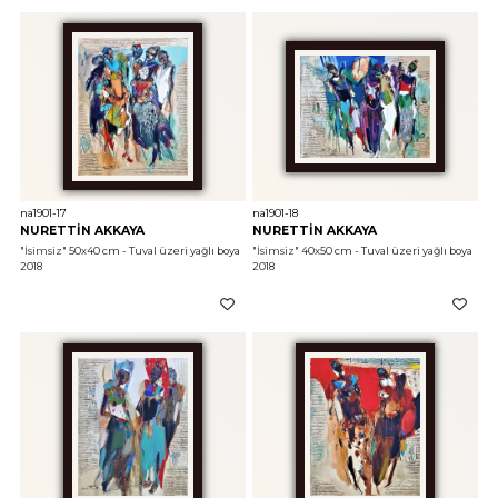
na1901-17
na1901-18
NURETTİN AKKAYA
NURETTİN AKKAYA
"İsimsiz"
 50x40 cm - Tuval üzeri yağlı boya 
"İsimsiz"
 40x50 cm - Tuval üzeri yağlı boya 
2018
2018