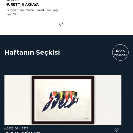
NURETTİN AKKAYA
"İsimsiz"
 140x170 cm - Tuval üzeri yağlı 
boya 2019
Haftanın Seçkisi
DAHA
FAZLASI
ss2602-02 - 12376