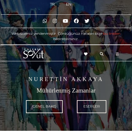
TR
EN
Web sitemiz yenilenmiştir. Gördüğünüz hataları bize
bu linkten
bildirebilirsiniz.
NURETTİN AKKAYA
Mühürlenmiş Zamanlar
GENEL BAKIŞ
ESERLER