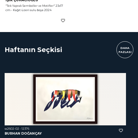
IŞIK ÇUHACIOĞLU
"Tek Yaprak Semboller ve Motifler"
 23x17 
cm - Kağıt üzeri sulu boya 2024
Haftanın Seçkisi
DAHA
FAZLASI
ss2602-02 - 12376
BURHAN DOĞANÇAY