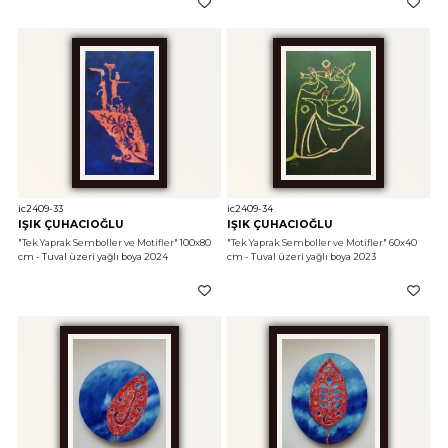
ic2409-33
ic2409-34
IŞIK ÇUHACIOĞLU
IŞIK ÇUHACIOĞLU
"Tek Yaprak Semboller ve Motifler"
 100x80 
"Tek Yaprak Semboller ve Motifler"
 60x40 
cm - Tuval üzeri yağlı boya 2024
cm - Tuval üzeri yağlı boya 2023