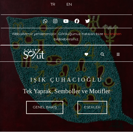
TR
EN
Web sitemiz yenilenmiştir. Gördüğünüz hataları bize
bu linkten
bildirebilirsiniz.
IŞIK ÇUHACIOĞLU
Tek Yaprak, Semboller ve Motifler
GENEL BAKIŞ
ESERLER