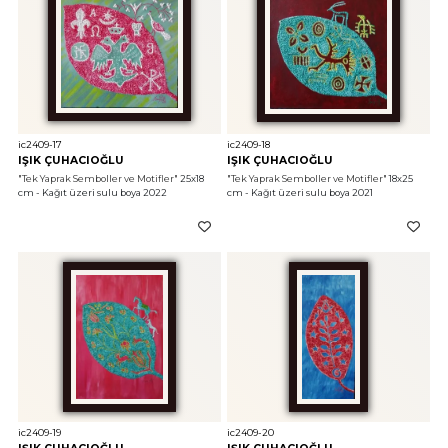
ic2409-17
ic2409-18
IŞIK ÇUHACIOĞLU
IŞIK ÇUHACIOĞLU
"Tek Yaprak Semboller ve Motifler"
 25x18 
"Tek Yaprak Semboller ve Motifler"
 18x25 
cm - Kağıt üzeri sulu boya 2022
cm - Kağıt üzeri sulu boya 2021
ic2409-19
ic2409-20