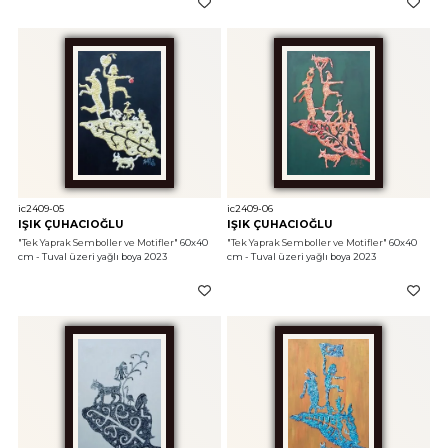
ic2409-05
ic2409-06
IŞIK ÇUHACIOĞLU
IŞIK ÇUHACIOĞLU
"Tek Yaprak Semboller ve Motifler"
 60x40 
"Tek Yaprak Semboller ve Motifler"
 60x40 
cm - Tuval üzeri yağlı boya 2023
cm - Tuval üzeri yağlı boya 2023