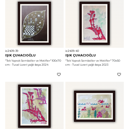
ic2409-39
ic2409-40
IŞIK ÇUHACIOĞLU
IŞIK ÇUHACIOĞLU
"Tek Yaprak Semboller ve Motifler"
 100x70 
"Tek Yaprak Semboller ve Motifler"
 70x50 
cm - Tuval üzeri yağlı boya 2024
cm - Tuval üzeri yağlı boya 2023