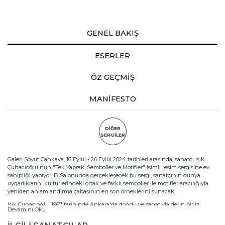
GENEL BAKIŞ
ESERLER
ÖZ GEÇMİŞ
MANİFESTO
DİĞER
SERGİLER
Galeri Soyut Çankaya, 16 Eylül - 26 Eylül 2024 tarihleri arasında, sanatçı Işık
Çuhacıoğlu'nun "Tek Yaprak, Semboller ve Motifler" isimli resim sergisine ev
sahipliği yapıyor. B Salonunda gerçekleşecek bu sergi, sanatçının dünya
uygarlıklarını kültürlerindeki ortak ve farklı semboller ile motifler aracılığıyla
yeniden anlamlandırma çabasının en son örneklerini sunacak.
Işık Çuhacıoğlu, 1967 tarihinde Ankara'da doğdu ve sanatıyla derin bir iz
Devamını Oku
bırakmış bir isimdir. Hacettepe Üniversitesi Güzel Sanatlar Fakültesi Resim
Bölümü’nden 1992 yılında yüksek dereceyle mezun olan Çuhacıoğlu, uzun