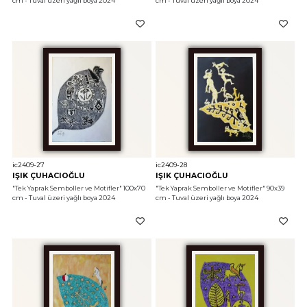
cm - Tuval üzeri yağlı boya 2024
cm - Tuval üzeri yağlı boya 2024
ic2409-27
ic2409-28
IŞIK ÇUHACIOĞLU
IŞIK ÇUHACIOĞLU
"Tek Yaprak Semboller ve Motifler"
 100x70 
"Tek Yaprak Semboller ve Motifler"
 90x39 
cm - Tuval üzeri yağlı boya 2024
cm - Tuval üzeri yağlı boya 2024