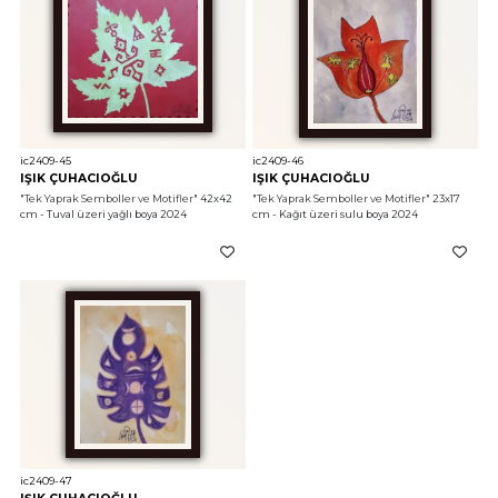
ic2409-45
ic2409-46
IŞIK ÇUHACIOĞLU
IŞIK ÇUHACIOĞLU
"Tek Yaprak Semboller ve Motifler"
 42x42 
"Tek Yaprak Semboller ve Motifler"
 23x17 
cm - Tuval üzeri yağlı boya 2024
cm - Kağıt üzeri sulu boya 2024
ic2409-47