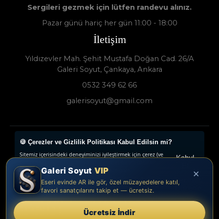
Sergileri gezmek için lütfen randevu alınız.
Pazar günü hariç her gün 11:00 - 18:00
İletişim
Yıldızevler Mah. Şehit Mustafa Doğan Cad. 26/A
Galeri Soyut, Çankaya, Ankara
0532 349 62 66
galerisoyut@gmail.com
🍪 Çerezler ve Gizlilik Politikası Kabul Edilsin mi?
Galeri Soyut - Sanat Galerisi 2024 © - Tüm Hakları
Sitemiz içerisindeki deneyiminizi iyileştirmek için çerez (ve
Saklıdır.
Kabul
benzeri teknikleri) kullanıyoruz. Çerezler, belirli özellikleri
Et
Galeri Soyut
VIP
daha iyi deneyimlemenizi, iletilerin size göre
×
www.collectivepeople.com.tr
uyarlanmasını ve ilgi alanlarınıza hitap eden reklamların
Tercihleri
Eseri evinde AR ile gör, özel müzayedelere katıl,
gösterilmesini sağlarlar. Lütfen Çerez Politikamızı okuyun
Düzenle
favori sanatçılarını takip et — ücretsiz.
veya çerez tercihlerinizi buradan ayarlayın. “Kabul et”e
tıklayarak, çerez kullanımımıza onay vermiş olursunuz.
Daha Fazla Bilgi
Ücretsiz İndir