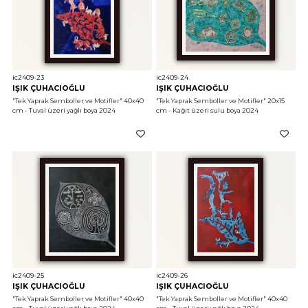
ic2409-23
ic2409-24
IŞIK ÇUHACIOĞLU
IŞIK ÇUHACIOĞLU
"Tek Yaprak Semboller ve Motifler"
 40x40 
"Tek Yaprak Semboller ve Motifler"
 20x15 
cm - Tuval üzeri yağlı boya 2024
cm - Kağıt üzeri sulu boya 2024
ic2409-25
ic2409-26
IŞIK ÇUHACIOĞLU
IŞIK ÇUHACIOĞLU
"Tek Yaprak Semboller ve Motifler"
 40x40 
"Tek Yaprak Semboller ve Motifler"
 40x40 