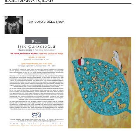
İLGİLİ SANATÇILAR
yıllar boyunca sanat danışmanlığı ve eğitimcilik yapmıştır. Sanatçı, 2007
yılında geliştirdiği "SARKIT" adını verdiği kabartılı tekniği ile yağlı boya
çalışmalarında bir ilke imza atmış ve bu teknikle ürettiği eserlerle adından
sıkça söz ettirmiştir. Bugüne kadar Türkiye ve yurtdışında birçok sergi açmış
olan Çuhacıoğlu'nun eserleri, hem kamusal hem de özel koleksiyonlarda yer
IŞIK ÇUHACIOĞLU (1967)
almaktadır.
"Tek Yaprak, Semboller ve Motifler" sergisi, sanatçının Adem ve Havva'nın
cennetten kovuluşundan esinlenerek, incir yaprağı üzerinden sembol ve
motiflerle kurduğu anlatıyı keşfetme imkânı sunuyor. Sergide, mitolojik
sembollerden dini motiflere, farklı kültürlerin simgelerinden geleneksel halı ve
kilim desenlerine kadar geniş bir yelpazede eserler yer alıyor. Bu sergi, farklı
kültürlerin sembollerinin bir araya getirildiği bir görsel yolculuk olarak
sanatseverleri bekliyor.
Galeri Soyut, Işık Çuhacıoğlu'nun sıra dışı ve yenilikçi sanat anlayışını
sanatseverlerle buluşturuyor. Sergi, ziyaretçilere hem sanatsal hem de kültürel
bir zenginlik sunarken, sanatçının yaratıcı sürecine ve sembollerle dolu
dünyasına da ışık tutacak.