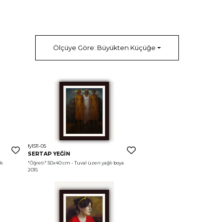
Ölçüye Göre: Büyükten Küçüğe
fy1511-05
SERTAP YEĞİN
k 
"Öğreti"
 50x40 cm - Tuval üzeri yağlı boya 
2015