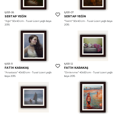
fy1511-06
fy1511-07
SERTAP YEĞİN
SERTAP YEĞİN
"Ağıt"
 50x40 cm - Tuval üzeri yağlı boya 
"Taklit"
 50x40 cm - Tuval üzeri yağlı boya 
2015
2015
fy1511-11
fy1511-12
FATİH KARAKAŞ
FATİH KARAKAŞ
"Anastasia"
 40x50 cm - Tuval üzeri yağlı 
"Dinlenme"
 40x50 cm - Tuval üzeri yağlı 
boya 2015
boya 2015