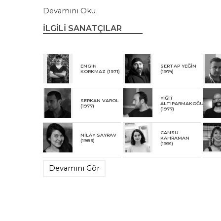
Devamını Oku
İLGİLİ SANATÇILAR
ENGİN
SERTAP YEĞİN
KORKMAZ (1971)
(1974)
YİĞİT
SERKAN VAROL
ALTIPARMAKOĞULLARI
(1977)
(1977)
CANSU
NİLAY SAYRAV
KAHRAMAN
(1989)
(1991)
Devamını Gör