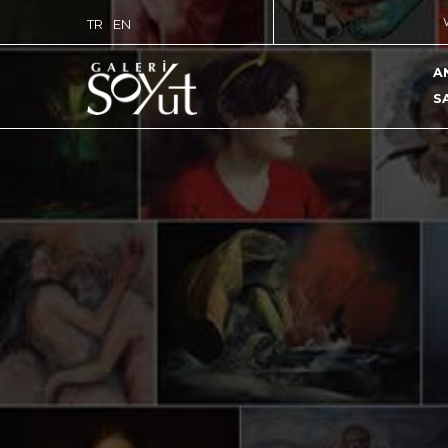
TR
EN
A
S