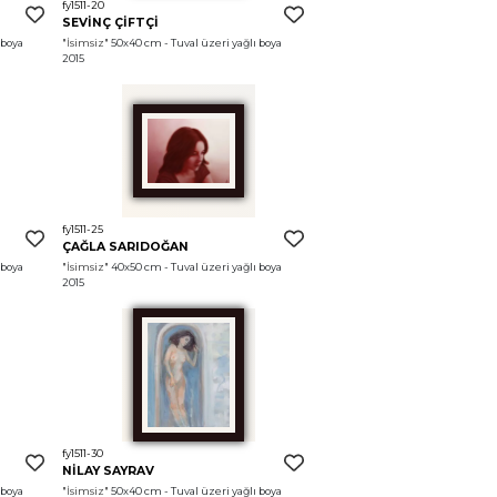
fy1511-20
SEVİNÇ ÇİFTÇİ
boya 
"İsimsiz"
 50x40 cm - Tuval üzeri yağlı boya 
2015
fy1511-25
ÇAĞLA SARIDOĞAN
boya 
"İsimsiz"
 40x50 cm - Tuval üzeri yağlı boya 
2015
fy1511-30
NİLAY SAYRAV
boya 
"İsimsiz"
 50x40 cm - Tuval üzeri yağlı boya 