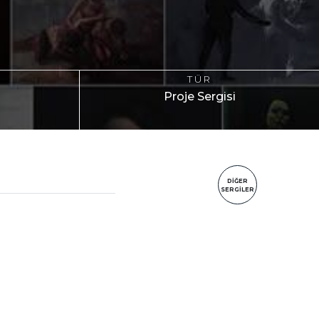
TÜR
Proje Sergisi
DİĞER
SERGİLER