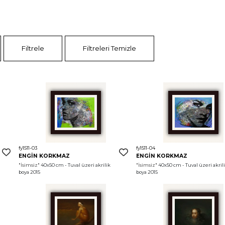
Filtrele
Filtreleri Temizle
fy1511-03
fy1511-04
ENGİN KORKMAZ
ENGİN KORKMAZ
"İsimsiz"
 40x50 cm - Tuval üzeri akrilik 
"İsimsiz"
 40x50 cm - Tuval üzeri akrili
boya 2015
boya 2015