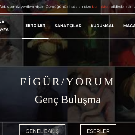
Web sitemiz yenilenmiştir. Gördüğünüz hataları bize
bu linkten
bildirebilirsini
NA
SERGİLER
SANATÇILAR
KURUMSAL
MAĞ
AYFA
FİGÜR/YORUM
Genç Buluşma
GENEL BAKIŞ
ESERLER