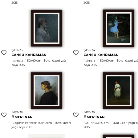
2015
2015
fy1511-33
fy1511-34
CANSU KAHRAMAN
CANSU KAHRAMAN
 
"İsimsiz-I"
 50x40 cm - Tuval üzeri yağlı 
"İsimsiz-II"
 50x40 cm - Tuval üzeri yağl
boya 2015
boya 2015
fy1511-38
fy1511-39
ÖMER İNAN
ÖMER İNAN
"Ezginin Portresi"
 50x40 cm - Tuval üzeri 
"Gelin"
 50x40 cm - Tuval üzeri yağlı bo
yağlı boya 2015
2015