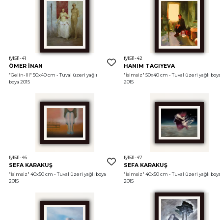
fy1511-41
fy1511-42
ÖMER İNAN
HANIM TAGIYEVA
"Gelin-III"
 50x40 cm - Tuval üzeri yağlı 
"İsimsiz"
 50x40 cm - Tuval üzeri yağlı boya
boya 2015
2015
fy1511-46
fy1511-47
SEFA KARAKUŞ
SEFA KARAKUŞ
"İsimsiz"
 40x50 cm - Tuval üzeri yağlı boya 
"İsimsiz"
 40x50 cm - Tuval üzeri yağlı boya
2015
2015