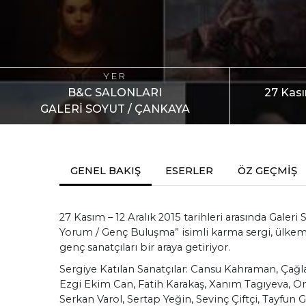
YER
B&C SALONLARI
27 Kası
GALERİ SOYUT / ÇANKAYA
GENEL BAKIŞ
ESERLER
ÖZ GEÇMİŞ
27 Kasım – 12 Aralık 2015 tarihleri arasında Galeri 
Yorum / Genç Buluşma” isimli karma sergi, ülkemi
genç sanatçıları bir araya getiriyor.
Sergiye Katılan Sanatçılar: Cansu Kahraman, Çağ
Ezgi Ekim Can, Fatih Karakaş, Xanım Tagıyeva, Öme
Serkan Varol, Sertap Yeğin, Sevinç Çiftçi, Tayfun 