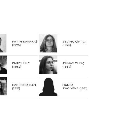
FATİH KARAKAŞ
SEVİNÇ ÇİFTÇİ
(1975)
(1976)
EMRE LÜLE
TÜNAY TUNÇ
(1982)
(1987)
EZGİ EKİM CAN
HANIM
(1991)
TAGIYEVA (1991)