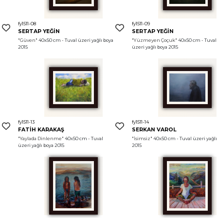
fy1511-08
fy1511-09
SERTAP YEĞİN
SERTAP YEĞİN
"Güven"
 40x50 cm - Tuval üzeri yağlı boya 
"Yüzmeyen Çoçuk"
 40x50 cm - Tuval 
2015
üzeri yağlı boya 2015
fy1511-13
fy1511-14
FATİH KARAKAŞ
SERKAN VAROL
"Yaylada Dinlenme"
 40x50 cm - Tuval 
"İsimsiz"
 40x50 cm - Tuval üzeri yağlı 
üzeri yağlı boya 2015
2015