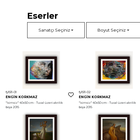
Eserler
Sanatçı Seçiniz
Boyut Seçiniz
fy1511-01
fy1511-02
ENGİN KORKMAZ
ENGİN KORKMAZ
"İsimsiz"
 40x50 cm - Tuval üzeri akrilik 
"İsimsiz"
 40x50 cm - Tuval üzeri akrilik 
boya 2015
boya 2015