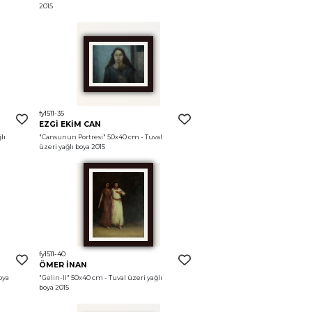
2015
fy1511-35
EZGİ EKİM CAN
ı 
"Cansunun Portresi"
 50x40 cm - Tuval 
üzeri yağlı boya 2015
fy1511-40
ÖMER İNAN
ya 
"Gelin-II"
 50x40 cm - Tuval üzeri yağlı 
boya 2015