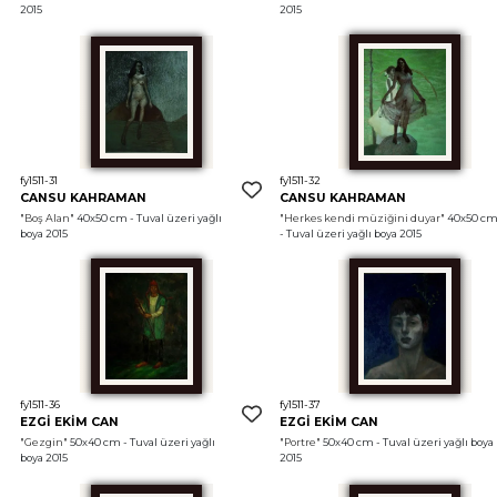
2015
2015
fy1511-31
fy1511-32
CANSU KAHRAMAN
CANSU KAHRAMAN
"Boş Alan"
 40x50 cm - Tuval üzeri yağlı 
"Herkes kendi müziğini duyar"
 40x50 cm
boya 2015
- Tuval üzeri yağlı boya 2015
fy1511-36
fy1511-37
EZGİ EKİM CAN
EZGİ EKİM CAN
"Gezgin"
 50x40 cm - Tuval üzeri yağlı 
"Portre"
 50x40 cm - Tuval üzeri yağlı boya 
boya 2015
2015