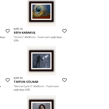
fy1511-45
SEFA KARAKUŞ
boya 
"İsimsiz"
 40x50 cm - Tuval üzeri yağlı boya 
2015
fy1511-50
TAYFUN GÜLNAR
 
"Eternal Cycle II"
 40x50 cm - Tuval üzeri 
yağlı boya 2015