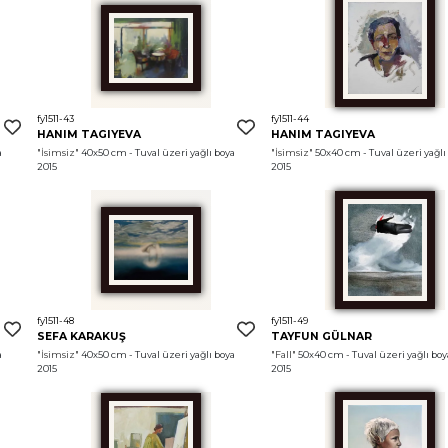
fy1511-43
fy1511-44
HANIM TAGIYEVA
HANIM TAGIYEVA
 
"İsimsiz"
 40x50 cm - Tuval üzeri yağlı boya 
"İsimsiz"
 50x40 cm - Tuval üzeri yağlı 
2015
2015
fy1511-48
fy1511-49
SEFA KARAKUŞ
TAYFUN GÜLNAR
 
"İsimsiz"
 40x50 cm - Tuval üzeri yağlı boya 
"Fall"
 50x40 cm - Tuval üzeri yağlı boya
2015
2015