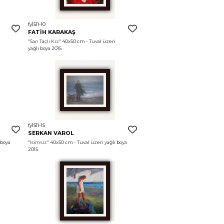
fy1511-10
FATİH KARAKAŞ
"Sarı Taçlı Kız"
 40x50 cm - Tuval üzeri 
yağlı boya 2015
fy1511-15
SERKAN VAROL
boya 
"İsimsiz"
 40x50 cm - Tuval üzeri yağlı boya 
2015