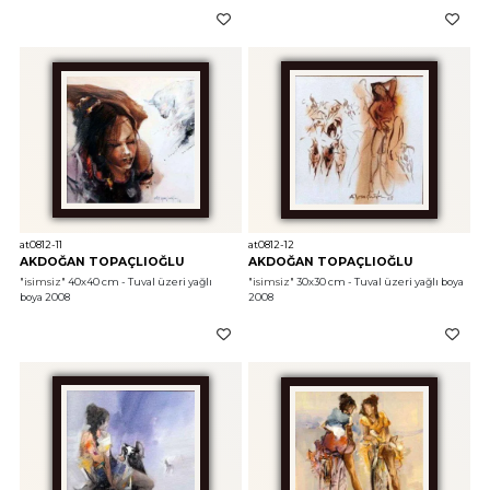
at0812-11
at0812-12
AKDOĞAN TOPAÇLIOĞLU
AKDOĞAN TOPAÇLIOĞLU
"isimsiz"
 40x40 cm - Tuval üzeri yağlı 
"isimsiz"
 30x30 cm - Tuval üzeri yağlı boya 
boya 2008
2008