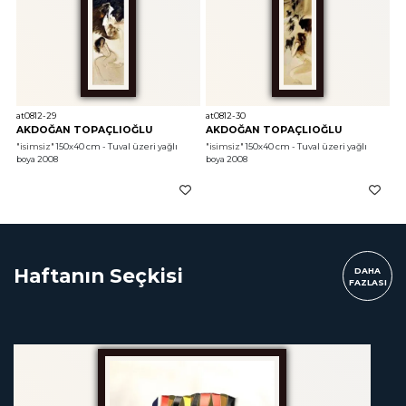
at0812-29
at0812-30
AKDOĞAN TOPAÇLIOĞLU
AKDOĞAN TOPAÇLIOĞLU
"isimsiz"
 150x40 cm - Tuval üzeri yağlı 
"isimsiz"
 150x40 cm - Tuval üzeri yağlı 
boya 2008
boya 2008
Haftanın Seçkisi
DAHA
FAZLASI