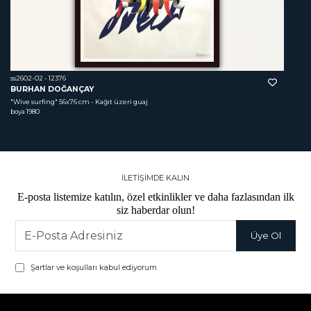
ss2602-02 - 12376
BURHAN DOĞANÇAY
"Wive surfing"
 56x76 cm - Kağıt üzeri guaj 
boya 1980
İLETİŞİMDE KALIN
E-posta listemize katılın, özel etkinlikler ve daha fazlasından ilk
siz haberdar olun!
Şartlar ve koşulları kabul ediyorum