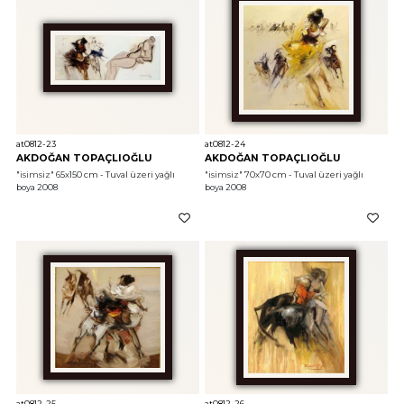
at0812-23
at0812-24
AKDOĞAN TOPAÇLIOĞLU
AKDOĞAN TOPAÇLIOĞLU
"isimsiz"
 65x150 cm - Tuval üzeri yağlı 
"isimsiz"
 70x70 cm - Tuval üzeri yağlı 
boya 2008
boya 2008
at0812-25
at0812-26