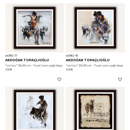
at0812-17
at0812-18
AKDOĞAN TOPAÇLIOĞLU
AKDOĞAN TOPAÇLIOĞLU
"isimsiz"
 30x30 cm - Tuval üzeri yağlı boya 
"isimsiz"
 30x30 cm - Tuval üzeri yağlı boya 
2008
2008