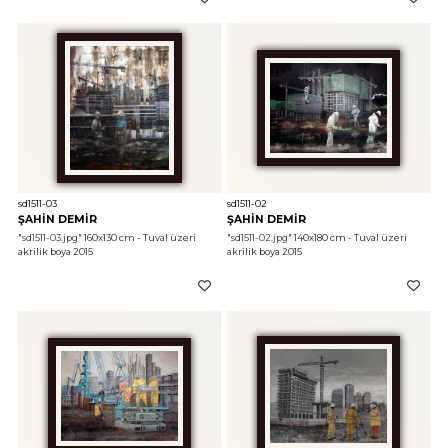
sd1511-03
sd1511-02
ŞAHİN DEMİR
ŞAHİN DEMİR
"sd1511-03.jpg"
 160x130 cm - Tuval üzeri 
"sd1511-02.jpg"
 140x180 cm - Tuval üzeri 
akrilik boya 2015
akrilik boya 2015