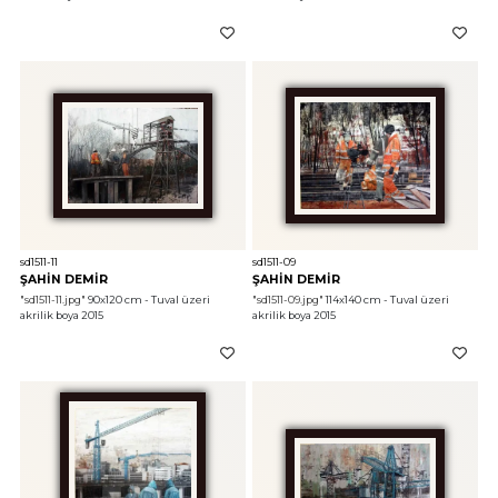
sd1511-11
sd1511-09
ŞAHİN DEMİR
ŞAHİN DEMİR
"sd1511-11.jpg"
 90x120 cm - Tuval üzeri 
"sd1511-09.jpg"
 114x140 cm - Tuval üzeri 
akrilik boya 2015
akrilik boya 2015