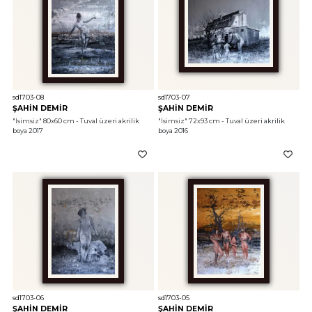
sd1703-08
sd1703-07
ŞAHİN DEMİR
ŞAHİN DEMİR
"İsimsiz"
 80x60 cm - Tuval üzeri akrilik 
"İsimsiz"
 72x93 cm - Tuval üzeri akrilik 
boya 2017
boya 2016
sd1703-06
sd1703-05
ŞAHİN DEMİR
ŞAHİN DEMİR