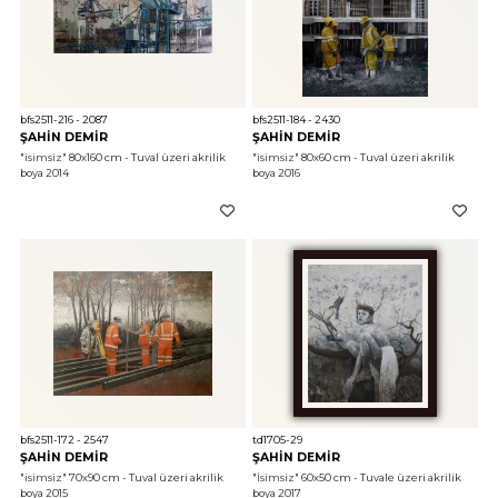
bfs2511-216 - 2087
bfs2511-184 - 2430
ŞAHİN DEMİR
ŞAHİN DEMİR
"isimsiz"
 80x160 cm - Tuval üzeri akrilik 
"isimsiz"
 80x60 cm - Tuval üzeri akrilik 
boya 2014
boya 2016
bfs2511-172 - 2547
td1705-29
ŞAHİN DEMİR
ŞAHİN DEMİR
"isimsiz"
 70x90 cm - Tuval üzeri akrilik 
"İsimsiz"
 60x50 cm - Tuvale üzeri akrilik 
boya 2015
boya 2017