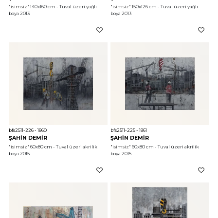
"isimsiz"
 140x160 cm - Tuval üzeri yağlı 
"isimsiz"
 150x126 cm - Tuval üzeri yağlı 
boya 2013
boya 2013
bfs2511-226 - 1860
bfs2511-225 - 1861
ŞAHİN DEMİR
ŞAHİN DEMİR
"isimsiz"
 60x80 cm - Tuval üzeri akrilik 
"isimsiz"
 60x80 cm - Tuval üzeri akrilik 
boya 2015
boya 2015