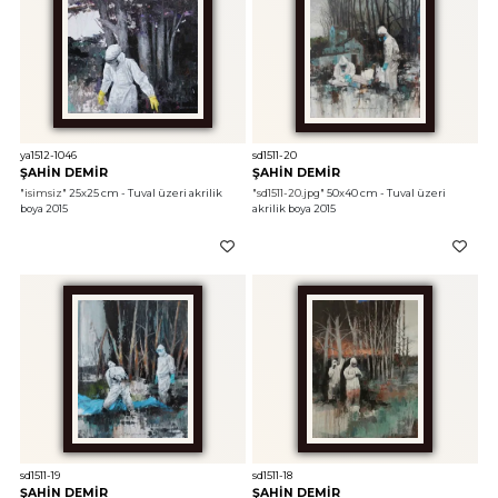
ya1512-1046
sd1511-20
ŞAHİN DEMİR
ŞAHİN DEMİR
"isimsiz"
 25x25 cm - Tuval üzeri akrilik 
"sd1511-20.jpg"
 50x40 cm - Tuval üzeri 
boya 2015
akrilik boya 2015
sd1511-19
sd1511-18
ŞAHİN DEMİR
ŞAHİN DEMİR