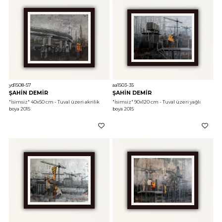
yd1508-57
aa1503-35
ŞAHİN DEMİR
ŞAHİN DEMİR
"İsimsiz"
 40x50 cm - Tuval üzeri akrilik 
"İsimsiz"
 90x120 cm - Tuval üzeri yağlı 
boya 2015
boya 2015