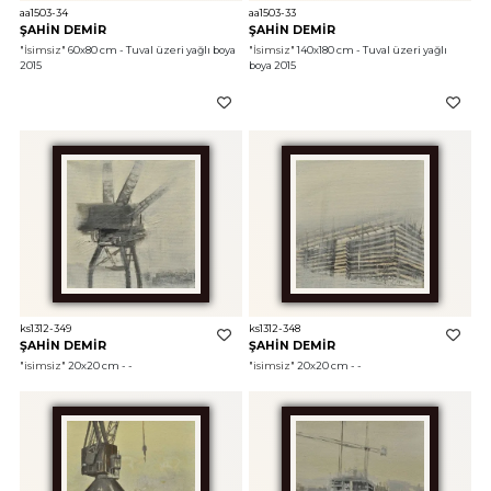
aa1503-34
aa1503-33
ŞAHİN DEMİR
ŞAHİN DEMİR
"İsimsiz"
 60x80 cm - Tuval üzeri yağlı boya 
"İsimsiz"
 140x180 cm - Tuval üzeri yağlı 
2015
boya 2015
ks1312-349
ks1312-348
ŞAHİN DEMİR
ŞAHİN DEMİR
"isimsiz"
 20x20 cm - - 
"isimsiz"
 20x20 cm - - 