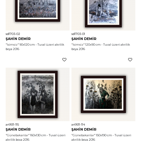
sd1703-02
sd1703-01
ŞAHİN DEMİR
ŞAHİN DEMİR
"İsimsiz"
 90x120 cm - Tuval üzeri akrilik 
"İsimsiz"
 120x90 cm - Tuval üzeri akrilik 
boya 2016
boya 2016
art1611-115
art1611-114
ŞAHİN DEMİR
ŞAHİN DEMİR
"Günebakanlar"
 160x130 cm - Tuval üzeri 
"Günebakanlar"
 150x190 cm - Tuval üzeri 
akrilik boya 2016
akrilik boya 2016