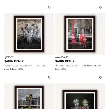
fy1610-13
tms1604-27
ŞAHİN DEMİR
ŞAHİN DEMİR
"fy1610-13.jpg"
 190x150 cm - Tuval üzeri 
"İsimsiz"
 150x120 cm - Tuval üzeri akrilik 
akrilik boya 2016
boya 2016