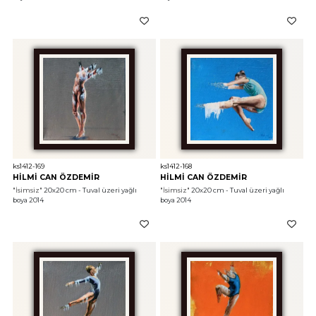
ks1412-169
ks1412-168
HİLMİ CAN ÖZDEMİR
HİLMİ CAN ÖZDEMİR
"İsimsiz"
 20x20 cm - Tuval üzeri yağlı 
"İsimsiz"
 20x20 cm - Tuval üzeri yağlı 
boya 2014
boya 2014