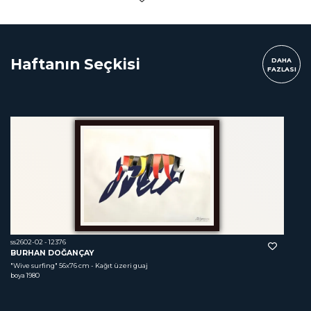
Haftanın Seçkisi
DAHA
FAZLASI
ss2602-02 - 12376
BURHAN DOĞANÇAY
"Wive surfing"
 56x76 cm - Kağıt üzeri guaj 
boya 1980