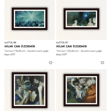
ksi1706-88
ksi1706-87
HİLMİ CAN ÖZDEMİR
HİLMİ CAN ÖZDEMİR
"İsimsiz"
 19x35 cm - Duralit üzeri yağlı 
"İsimsiz"
 20x40 cm - Duralit üzeri yağlı 
boya 2017
boya 2017