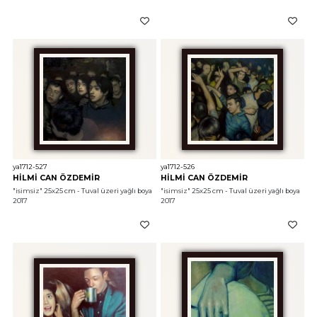
ya1712-527
ya1712-526
HİLMİ CAN ÖZDEMİR
HİLMİ CAN ÖZDEMİR
"isimsiz"
 25x25 cm - Tuval üzeri yağlı boya 
"isimsiz"
 25x25 cm - Tuval üzeri yağlı boya 
2017
2017