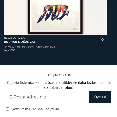
ss2602-02 - 12376
BURHAN DOĞANÇAY
"Wive surfing"
 56x76 cm - Kağıt üzeri guaj 
boya 1980
İLETİŞİMDE KALIN
E-posta listemize katılın, özel etkinlikler ve daha fazlasından ilk
siz haberdar olun!
Şartlar ve koşulları kabul ediyorum