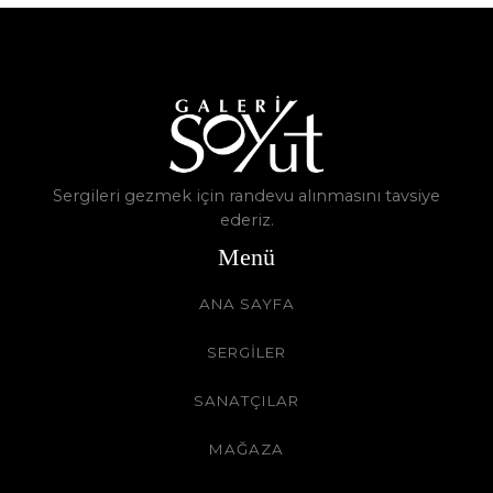
Sergileri gezmek için randevu alınmasını tavsiye
ederiz.
Menü
ANA SAYFA
SERGİLER
SANATÇILAR
MAĞAZA