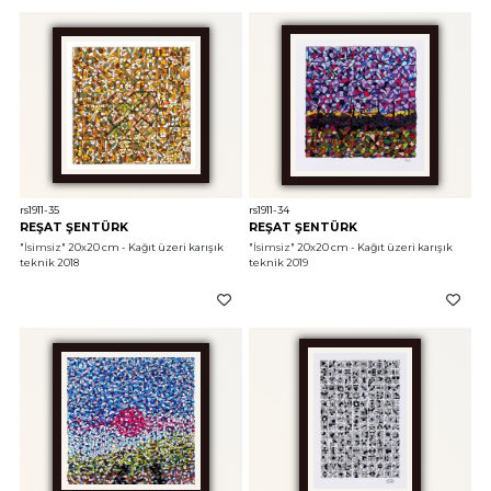
rs1911-35
rs1911-34
REŞAT ŞENTÜRK
REŞAT ŞENTÜRK
"İsimsiz"
 20x20 cm - Kağıt üzeri karışık 
"İsimsiz"
 20x20 cm - Kağıt üzeri karışık 
teknik 2018
teknik 2019