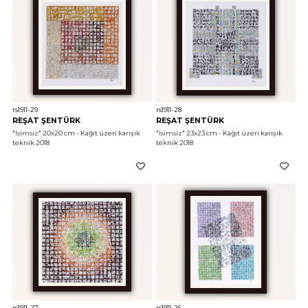
rs1911-29
rs1911-28
REŞAT ŞENTÜRK
REŞAT ŞENTÜRK
"İsimsiz"
 20x20 cm - Kağıt üzeri karışık 
"İsimsiz"
 23x23 cm - Kağıt üzeri karışık 
teknik 2018
teknik 2018
rs1911-27
rs1911-26