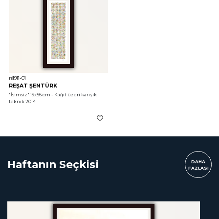
rs1911-01
REŞAT ŞENTÜRK
"İsimsiz"
 19x56 cm - Kağıt üzeri karışık 
teknik 2014
Haftanın Seçkisi
DAHA
FAZLASI