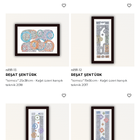
rs1911-13
rs1911-12
REŞAT ŞENTÜRK
REŞAT ŞENTÜRK
"İsimsiz"
 25x38 cm - Kağıt üzeri karışık 
"İsimsiz"
 19x56 cm - Kağıt üzeri karışık 
teknik 2018
teknik 2017