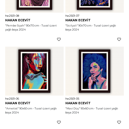
he2501-08
he2501-07
HAKAN ECEVİT
HAKAN ECEVİT
"Pembe Siyah"
 90x70 cm - Tuval üzeri 
"Sicilyalı"
 90x70 cm - Tuval üzeri yağlı 
yağlı boya 2024
boya 2024
he2501-06
he2501-05
HAKAN ECEVİT
HAKAN ECEVİT
"Ametist"
 90x60 cm - Tuval üzeri yağlı 
"Mavi Düş"
 90x60 cm - Tuval üzeri yağlı 
boya 2024
boya 2024