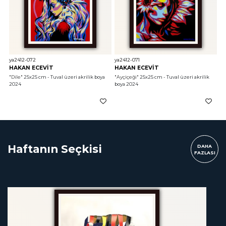
ya2412-072
ya2412-071
HAKAN ECEVİT
HAKAN ECEVİT
"Dile"
 25x25 cm - Tuval üzeri akrilik boya 
"Ayçiçeği"
 25x25 cm - Tuval üzeri akrilik 
2024
boya 2024
Haftanın Seçkisi
DAHA
FAZLASI