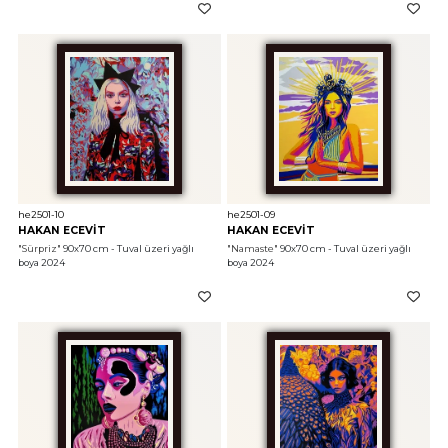
he2501-10
he2501-09
HAKAN ECEVİT
HAKAN ECEVİT
"Sürpriz"
 90x70 cm - Tuval üzeri yağlı 
"Namaste"
 90x70 cm - Tuval üzeri yağlı 
boya 2024
boya 2024