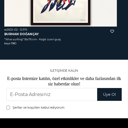
ss2602-02 - 12376
BURHAN DOĞANÇAY
"Wive surfing"
 56x76 cm - Kağıt üzeri guaj 
boya 1980
İLETİŞİMDE KALIN
E-posta listemize katılın, özel etkinlikler ve daha fazlasından ilk
siz haberdar olun!
Şartlar ve koşulları kabul ediyorum