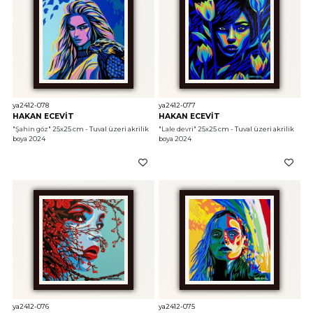
ya2412-078
ya2412-077
HAKAN ECEVİT
HAKAN ECEVİT
"Şahin göz"
 25x25 cm - Tuval üzeri akrilik 
"Lale devri"
 25x25 cm - Tuval üzeri akrilik 
boya 2024
boya 2024
ya2412-076
ya2412-075