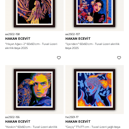
aa2502-158
aa2502-157
HAKAN ECEVİT
HAKAN ECEVİT
"Hayat Ağacı-2"
 60x60 cm - Tuval üzeri 
"İçeriden"
 60x60 cm - Tuval üzeri akrilik 
akrilik boya 2025
boya 2025
aa2502-156
he2501-17
HAKAN ECEVİT
HAKAN ECEVİT
"Keskin"
 60x60 cm - Tuval üzeri akrilik 
"Geçiş"
 77x77 cm - Tuval üzeri yağlı boya 