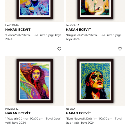
he2501-14
he2501-13
HAKAN ECEVİT
HAKAN ECEVİT
"Gonca"
 90x70 cm - Tuval üzeri yağlı boya 
"Kuğu Gölü"
 90x70 cm - Tuval üzeri yağlı 
2024
boya 2024
he2501-12
he2501-11
HAKAN ECEVİT
HAKAN ECEVİT
"Rüzgarlı Günler"
 90x70 cm - Tuval üzeri 
"Evet Nevrotik Değilim"
 90x70 cm - Tuval 
yağlı boya 2024
üzeri yağlı boya 2024