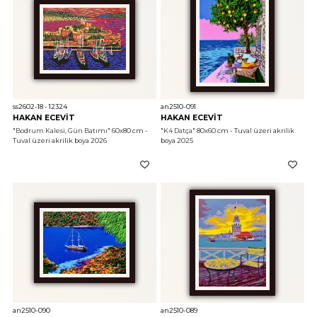
ss2602-18 - 12324
an2510-091
HAKAN ECEVİT
HAKAN ECEVİT
"Bodrum Kalesi, Gün Batımı"
 60x80 cm - 
"K4 Datça"
 80x60 cm - Tuval üzeri akrilik 
Tuval üzeri akrilik boya 2026
boya 2025
an2510-090
an2510-089