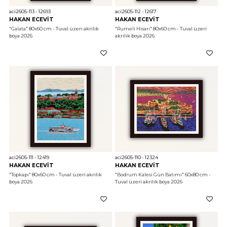
aci2605-113 - 12693
aci2605-112 - 12617
HAKAN ECEVİT
HAKAN ECEVİT
"Galata"
 80x60 cm - Tuval üzeri akrilik 
"Rumeli Hisarı"
 80x60 cm - Tuval üzeri 
boya 2026
akrilik boya 2026
aci2605-111 - 12419
aci2605-110 - 12324
HAKAN ECEVİT
HAKAN ECEVİT
"Topkapı"
 80x60 cm - Tuval üzeri akrilik 
"Bodrum Kalesi Gün Batımı"
 60x80 cm - 
boya 2026
Tuval üzeri akrilik boya 2026