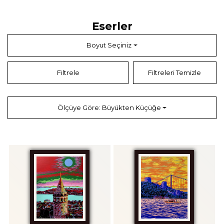
Ecevit’in eserleri, yalnızca sanat galerileriyle sınırlı kalmayarak farklı
platformlarda da yer aldı. Almanya’daki federal okulların duvarlarını
süsleyen çalışmaları, sanatçının estetik anlayışının geniş bir kabul
Eserler
gördüğünü gösterir. Ayrıca, ABD merkezli dünyaca ünlü Simon&Schuster
Yayınevi, Mart 2025’te yayımlanacak bir romanın kapak tasarımı için Hakan
Ecevit’in eserlerinden birini seçti. Bu önemli başarı, sanatçının adını
Boyut Seçiniz
uluslararası kitap pazarında duyururken, Türkiye’yi ve Türk çağdaş sanatını
Amazon ve Good Reads gibi dijital platformlarda temsil etmesine olanak
tanıyacak.
Filtrele
Filtreleri Temizle
Sanatçının eserlerinde renk ve form arasındaki dinamik ilişki, izleyiciye
estetik bir deneyim sunarken, her çalışma farklı bir hikaye anlatır. Ecevit,
kimi zaman belirli bir söylemi işlerken kimi zaman da izleyicinin duygusal
tepkisine odaklanır. Sanatçının manifestosunda da belirttiği gibi, resimleri
Ölçüye Göre: Büyükten Küçüğe
hayal gücüyle yeniden şekillenen dünyaları yansıtır ve insanları şaşırtan,
heyecanlandıran, hatta mutlu eden eserler yaratmayı amaçlar.
Hakan Ecevit’in sanat yolculuğu, farklı kültürlerden beslenen birikimi,
sezgisel yaklaşımı ve özgün tekniğiyle dikkat çeker. Sanatçı, kişisel
sergilerinin yanı sıra ulusal ve uluslararası sanat fuarlarında Türkiye’yi
temsil etmeye devam ederken, çağdaş sanat alanında kalıcı bir iz bırakma
hedefiyle üretimlerine devam etmektedir.