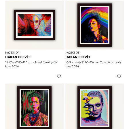
he2501-04
he2501-03
HAKAN ECEVİT
HAKAN ECEVİT
"İki Taraf"
 80x120 cm - Tuval üzeri yağlı 
"Gökkuşağı 2"
 80x60 cm - Tuval üzeri yağlı 
boya 2024
boya 2024