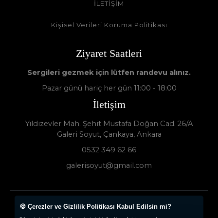
İLETİŞİM
Kişisel Verileri Koruma Politikası
Ziyaret Saatleri
Sergileri gezmek için lütfen randevu alınız.
Pazar günü hariç her gün 11:00 - 18:00
İletişim
Yıldızevler Mah. Şehit Mustafa Doğan Cad. 26/A
Galeri Soyut, Çankaya, Ankara
0532 349 62 66
galerisoyut@gmail.com
🍪 Çerezler ve Gizlilik Politikası Kabul Edilsin mi?
Galeri Soyut - Sanat Galerisi 2024 © - Tüm Hakları