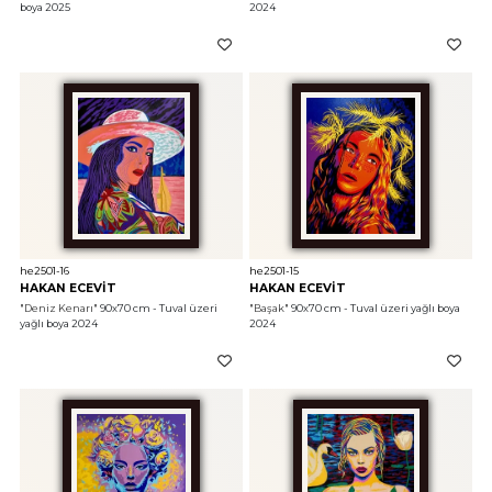
boya 2025
2024
he2501-16
he2501-15
HAKAN ECEVİT
HAKAN ECEVİT
"Deniz Kenarı"
 90x70 cm - Tuval üzeri 
"Başak"
 90x70 cm - Tuval üzeri yağlı boya 
yağlı boya 2024
2024