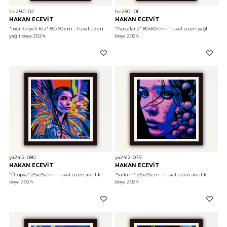
he2501-02
he2501-01
HAKAN ECEVİT
HAKAN ECEVİT
"İnci Kolyeli Kız"
 80x60 cm - Tuval üzeri 
"Parçalar 2"
 80x60 cm - Tuval üzeri yağlı 
yağlı boya 2024
boya 2024
ya2412-080
ya2412-079
HAKAN ECEVİT
HAKAN ECEVİT
"Ütopya"
 25x25 cm - Tuval üzeri akrilik 
"Salkım"
 25x25 cm - Tuval üzeri akrilik 
boya 2024
boya 2024