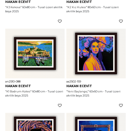
HAKAN ECEVİT
HAKAN ECEVİT
"K3 Kekova"
 60x80 cm - Tuval üzeri akrilik 
"K2 Kız Kulesi"
 80x60 cm - Tuval üzeri 
boya 2025
akrilik boya 2025
an2510-088
aa2502-159
HAKAN ECEVİT
HAKAN ECEVİT
"K1 Bodrum Kalesi"
 60x80 cm - Tuval üzeri 
"Yeni Başlangıç"
 60x60 cm - Tuval üzeri 
akrilik boya 2025
akrilik boya 2025