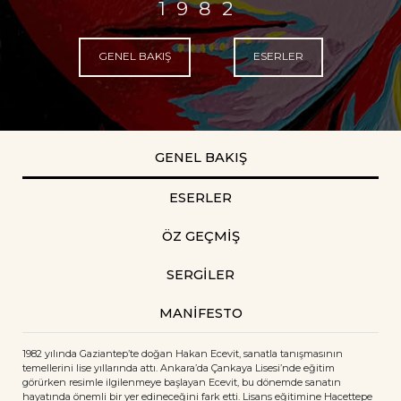
1982
GENEL BAKIŞ
ESERLER
GENEL BAKIŞ
ESERLER
ÖZ GEÇMİŞ
SERGİLER
MANIFESTO
1982 yılında Gaziantep’te doğan Hakan Ecevit, sanatla tanışmasının
temellerini lise yıllarında attı. Ankara’da Çankaya Lisesi’nde eğitim
görürken resimle ilgilenmeye başlayan Ecevit, bu dönemde sanatın
hayatında önemli bir yer edineceğini fark etti. Lisans eğitimine Hacettepe