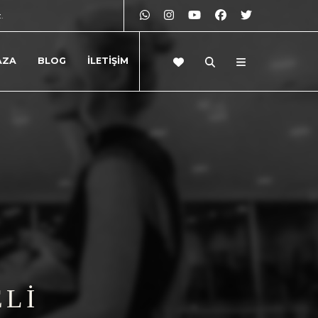
z.
AZA
BLOG
İLETİŞİM
ELİ