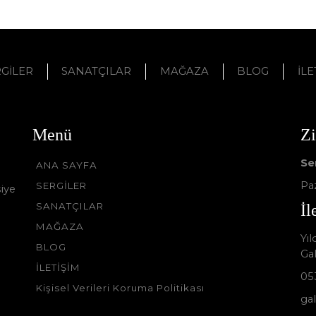
GİLER
SANATÇILAR
MAĞAZA
BLOG
İLE
Menü
Zi
Se
ANA SAYFA
Paz
SERGİLER
iye
SANATÇILAR
İl
MAĞAZA
Yı
BLOG
Ga
İLETİŞİM
05
Kişisel Verileri Koruma Politikası
ga