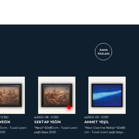
DAHA
FAZLASI
 12360
ss2602-08 - 12359
ss2602-09 - 12357
ss
YEĞİN
SERTAP YEĞİN
AHMET YEŞİL
Ö
0 cm - Tuval üzeri 
"Nesil"
 60x80 cm - Tuval üzeri 
"Mavi Üzerine Notlar"
 60x80 
"G
2026
yağlı boya 2026
cm - Tuval üzeri yağlı boya 
Tu
2004