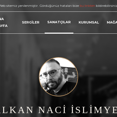
Web sitemiz yenilenmiştir. Gördüğünüz hataları bize
bu linkten
bildirebilirsini
NA
SANATÇILAR
SERGİLER
KURUMSAL
MAĞ
AYFA
LKAN NACİ İSLİMY