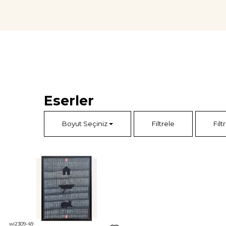
Burgazada Mezarlığı'nda toprağa verildi.
Eserler
Boyut Seçiniz
Filtrele
Filt
wi2309-49