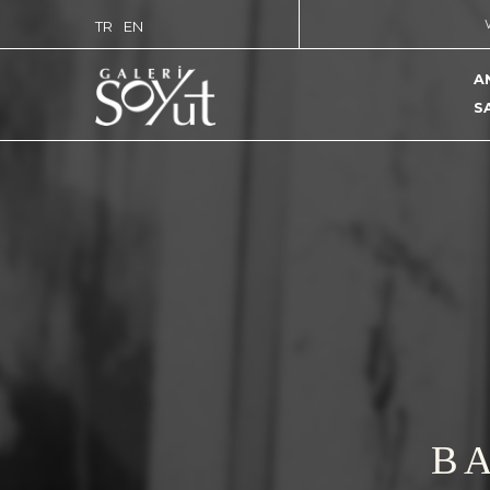
TR
EN
A
S
BA