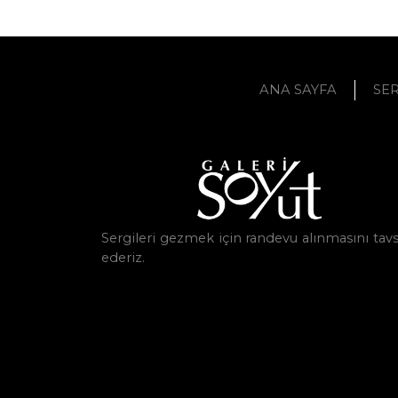
ANA SAYFA
SER
Sergileri gezmek için randevu alınmasını tavs
ederiz.