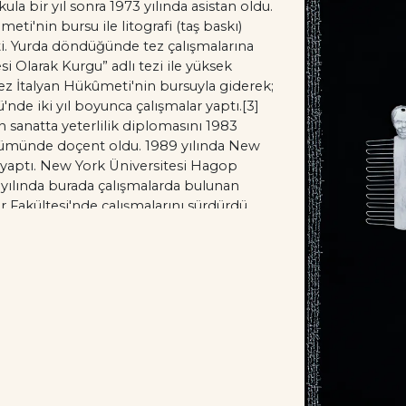
la bir yıl sonra 1973 yılında asistan oldu.
i'nin bursu ile litografi (taş baskı)
ti. Yurda döndüğünde tez çalışmalarına
 Olarak Kurgu” adlı tezi ile yüksek
kez İtalyan Hükûmeti'nin bursuyla giderek;
de iki yıl boyunca çalışmalar yaptı.[3]
 sanatta yeterlilik diplomasını 1983
bölümünde doçent oldu. 1989 yılında New
r yaptı. New York Üniversitesi Hagop
yılında burada çalışmalarda bulunan
r Fakültesi'nde çalışmalarını sürdürdü.
rinity Koleji'nde çalıştı. 1996 yılında
 gittiği yerlerde kısa süreli çalışmalar
apları, şiir ve öyküler yazmakta sinema ile de
ı, Gösteri, Argos, Kitaplık dergilerinde
ıyla resim atölyesi; yirminin üzerinde de
lümüne kadar Işık Üniversitesi’nde öğretim
limyeli, tedavisi devam ederken 14 Nisan
ser bırakarak 75 yaşında öldü. Cenazesi