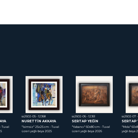
ss2602-05 - 12368
ss2602-06 - 12361
ss2602-07 -
AYA
NURETTİN AKKAYA
SERTAP YEĞİN
SERTAP 
 Tuval 
"İsimsiz"
 25x25 cm - Tuval 
"Yabancı"
 60x80 cm - Tuval 
"Mola"
 60x8
25
üzeri yağlı boya 2025
üzeri yağlı boya 2026
yağlı boya 