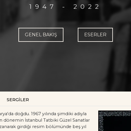
1947 - 2022
GENEL BAKIŞ
ESERLER
SERGİLER
arya'da doğdu. 1967 yılında şimdiki adıyla
an dönemin İstanbul Tatbiki Güzel Sanatlar
zanarak girdiği resim bölümünde beş yıl