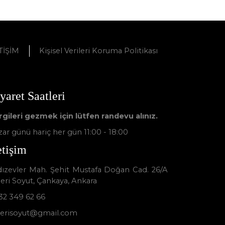
TİŞİM
Kişisel Verileri Koruma Politikası
yaret Saatleri
rgileri gezmek için lütfen randevu alınız.
ar günü hariç her gün 11:00 - 18:00
etişim
ldızevler Mah. Şehit Mustafa Doğan Cad. 26/A
leri Soyut, Çankaya, Ankara
32 349 62 66
lerisoyut@gmail.com