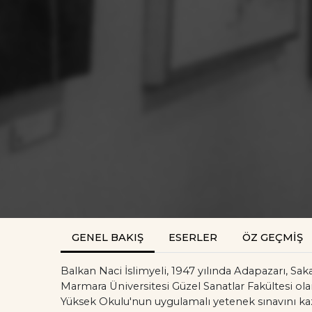
GENEL BAKIŞ
ESERLER
ÖZ GEÇMİŞ
Balkan Naci İslimyeli, 1947 yılında Adapazarı, Sak
Marmara Üniversitesi Güzel Sanatlar Fakültesi ol
Yüksek Okulu'nun uygulamalı yetenek sınavını ka