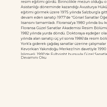
resim eğitimi gördü. Birincilikle mezun olduğu oku
Asistanlığı döneminde kazandığı Avusturya Hükûmet
eğitimi görmek üzere 1975 yılında Salzburg’a git
devam eden sanatçı 1977’de “Görsel Sanatlar Öğesi
lisansını tamamladı. Floransa'ya 1980 yılında bu 
Floransa Güzel Sanatlar Akademisi Resim Bölümü'n
1982 yılında yurda döndü. Doktoraya eşdeğer olan
yılında alan sanatçı üç yıl sonra 1986'da resim 
York'a giderek çağdaş sanatlar üzerine çalışmala
Kevorkian Yakındoğu Merkezi'nin davetiyle 1990 
İslimyeli, 1991'de Fulbright bursuyla Güzel Sanatla
Devamını Oku
Konuk sanatçı olarak davet edildiği ABD Hartford T
profesör oldu. Değişik ülkelerden aldığı davetlerle
yaptı. İslimyeli, eğitimciliğinin yanı sıra sanat kit
ilgilenmektedir. Şiir ve öyküleri Dost, Oluşum, Yaz
yayımlanmıştır. Marmara Üniversitesi'nde kendi ad
yüksek lisans ve doktora tezi yöneten sanatçı, ö
üyeliği görevini sürdürdü.
Yakalandığı akciğer kanseri ile mücadele eden İs
2022'de Burgazada, İstanbul'da ardında yüzlerce e