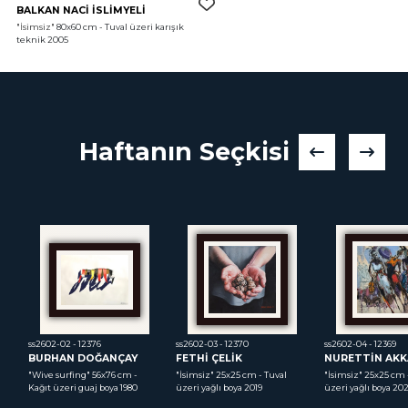
BALKAN NACİ İSLİMYELİ
"İsimsiz"
 80x60 cm - Tuval üzeri karışık 
teknik 2005
Haftanın Seçkisi
ss2602-02 - 12376
ss2602-03 - 12370
ss2602-04 - 12369
BURHAN DOĞANÇAY
FETHİ ÇELİK
NURETTİN AKK
cm 
"Wive surfing"
 56x76 cm - 
"İsimsiz"
 25x25 cm - Tuval 
"İsimsiz"
 25x25 cm -
Kağıt üzeri guaj boya 1980
üzeri yağlı boya 2019
üzeri yağlı boya 20