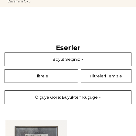
Devamını Oku
dünyası, ince bir gravür işçiliğiyle birleşir. Siyah beyazın grafik gücünü
ustalıkla kullanan Erengönül, eserlerinde gerçeküstü bir atmosfer yaratarak
izleyiciyi masalsı bir yolculuğuna çıkarır. 1982 yılında İstanbul’da henüz
genç yaşta hayata veda etmesine rağmen, çağdaş Türk resminde silinmez
bir iz bırakmıştır.
Eserler
Boyut Seçiniz
Filtrele
Filtreleri Temizle
Ölçüye Göre: Büyükten Küçüğe