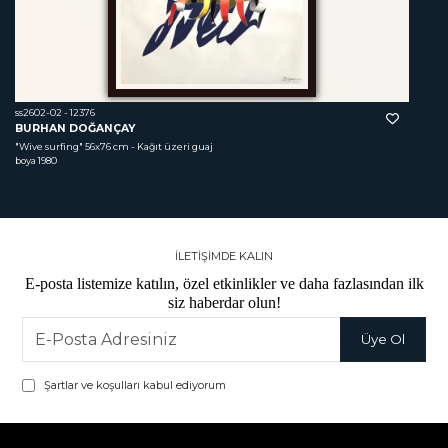
ss2602-02 - 12376
BURHAN DOĞANÇAY
"Wive surfing"
 56x76 cm - Kağıt üzeri guaj 
boya 1980
İLETİŞİMDE KALIN
E-posta listemize katılın, özel etkinlikler ve daha fazlasından ilk
siz haberdar olun!
Şartlar ve koşulları kabul ediyorum