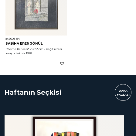
dt2603-84
SABİHA ERENGÖNÜL
"Meme Kanseri"
 29x32 cm - Kağıt üzeri 
karışık teknik 1978
Haftanın Seçkisi
DAHA
FAZLASI